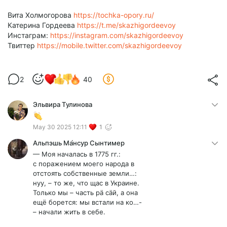
Вита Холмогорова
https://tochka-opory.ru/
Катерина Гордеева
https://t.me/skazhigordeevoy
Инстаграм:
https://instagram.com/skazhigordeevoy
Твиттер
https://mobile.twitter.com/skazhigordeevoy
2
40
Эльвира Тулинова
May 30 2025 12:11
1
Альпэшь Ма́нсур Сынтимер
— Моя началась в 1775 гг.:
с поражением моего народа в
отстоять собственные земли…:
нуу, – то же, что щас в Украине.
Только мы – часть рä сäй, а она
ещё борется: мы встали на ко…-
– начали жить в себе.