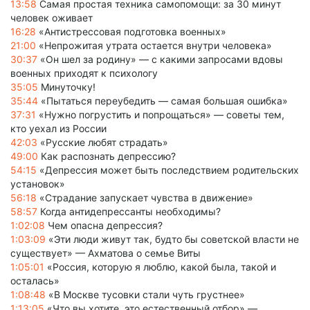
13:58
Самая простая техника самопомощи: за 30 минут
человек оживает
16:28
«Антистрессовая подготовка военных»
21:00
«Непрожитая утрата остается внутри человека»
30:37
«Он шел за родину» — с какими запросами вдовы
военных приходят к психологу
35:05
Минуточку!
35:44
«Пытаться переубедить — самая большая ошибка»
37:31
«Нужно погрустить и попрощаться» — советы тем,
кто уехал из России
42:03
«Русские любят страдать»
49:00
Как распознать депрессию?
54:15
«Депрессия может быть последствием родительских
установок»
56:18
«Страдание запускает чувства в движение»
58:57
Когда антидепрессанты необходимы?
1:02:08
Чем опасна депрессия?
1:03:09
«Эти люди живут так, будто бы советской власти не
существует» — Ахматова о семье Виты
1:05:01
«Россия, которую я люблю, какой была, такой и
осталась»
1:08:48
«В Москве тусовки стали чуть грустнее»
1:13:05
«Что вы хотите, это естественный отбор» —