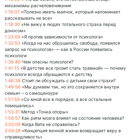
механизмы расчеловечивания
1:16:07
«Полезно иметь маячок, который напоминает
рассказывать не все»
1:18:30
«Не вижу в людях тотального страха перед
доносом»
1:23:09
«Я против зависимости от психолога»
1:32:50
«Когда на нас обрушилась свобода, появился
запрос на психологов» — как в России появились
психологи
1:36:40
Чем опасны психологи?
1:41:15
«В детстве все грозит стать травмой» — почему
психологи всегда обращаются к детству
1:46:38
Стоит ли обсуждать с детьми свои страхи?
1:49:56
«Мы думаем так, но это сохраняется внутри
семьи» – о самоцензуре
1:51:56
«Со мной все в порядке, а все остальные
помешались»
1:53:31
Метод «Точка опоры»
1:56:57
Как ритм мозга влияет на состояние человека?
2:02:09
Когда Вита не справилась?
2:04:28
«Концепция вечной жизни возвращает веру в
справедливость»