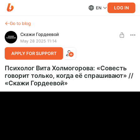
LOG IN
EN
Go to blog
Скажи Гордеевой
May 28 2025 11:14
APPLY FOR SUPPORT
Психолог Вита Холмогорова: «Cовесть
говорит только, когда её спрашивают» //
«Cкажи Гордеевой»