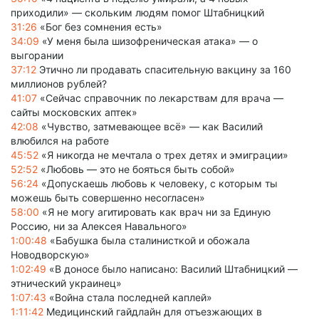
приходили» — скольким людям помог Штабницкий
31:26
«Бог без сомнения есть»
34:09
«У меня была шизофреническая атака» — о
выгорании
37:12
Этично ли продавать спасительную вакцину за 160
миллионов рублей?
41:07
«Сейчас справочник по лекарствам для врача —
сайты московских аптек»
42:08
«Чувство, затмевающее всё» — как Василий
влюбился на работе
45:52
«Я никогда не мечтала о трех детях и эмиграции»
52:52
«Любовь — это не бояться быть собой»
56:24
«Допускаешь любовь к человеку, с которым ты
можешь быть совершенно несогласен»
58:00
«Я не могу агитировать как врач ни за Единую
Россию, ни за Алексея Навального»
1:00:48
«Бабушка была сталинисткой и обожала
Новодворскую»
1:02:49
«В доносе было написано: Василий Штабницкий —
этнический украинец»
1:07:43
«Война стала последней каплей»
1:11:42
Медицинский гайдлайн для отъезжающих в