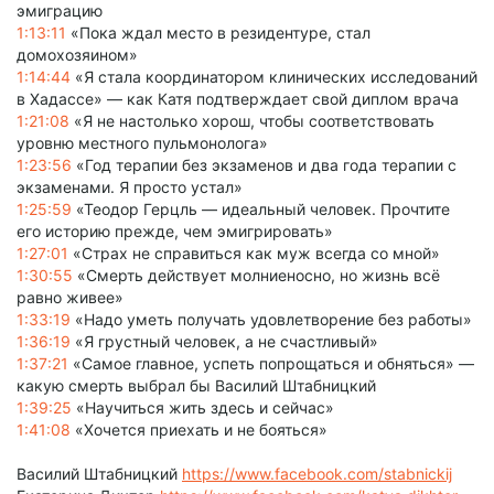
эмиграцию
1:13:11
«Пока ждал место в резидентуре, стал
домохозяином»
1:14:44
«Я стала координатором клинических исследований
в Хадассе» — как Катя подтверждает свой диплом врача
1:21:08
«Я не настолько хорош, чтобы соответствовать
уровню местного пульмонолога»
1:23:56
«Год терапии без экзаменов и два года терапии с
экзаменами. Я просто устал»
1:25:59
«Теодор Герцль — идеальный человек. Прочтите
его историю прежде, чем эмигрировать»
1:27:01
«Страх не справиться как муж всегда со мной»
1:30:55
«Смерть действует молниеносно, но жизнь всё
равно живее»
1:33:19
«Надо уметь получать удовлетворение без работы»
1:36:19
«Я грустный человек, а не счастливый»
1:37:21
«Самое главное, успеть попрощаться и обняться» —
какую смерть выбрал бы Василий Штабницкий
1:39:25
«Научиться жить здесь и сейчас»
1:41:08
«Хочется приехать и не бояться»
Василий Штабницкий
https://www.facebook.com/stabnickij