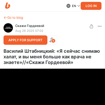
LOG IN
EN
Go to blog
Скажи Гордеевой
Aug 26 2025 07:02
APPLY FOR SUPPORT
Василий Штабницкий: «Я сейчас снимаю
халат, и вы меня больше как врача не
знаете»//«Скажи Гордеевой»