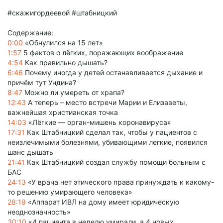
#скажигордеевой #штабницкий
Содержание:
0:00
«Обнулился на 15 лет»
1:57
5 фактов о лёгких, поражающих воображение
4:54
Как правильно дышать?
6:46
Почему иногда у детей останавливается дыхание и
причём тут Ундина?
8:47
Можно ли умереть от храпа?
12:43
А теперь – место встречи Марии и Елизаветы,
важнейшая христианская точка
14:03
«Лёгкие — орган-мишень коронавируса»
17:31
Как Штабницкий сделал так, чтобы у пациентов с
неизлечимыми болезнями, убивающими легкие, появился
шанс дышать
21:41
Как Штабницкий создал службу помощи больным с
БАС
24:13
«У врача нет этического права принуждать к какому-
то решению умирающего человека»
28:19
«Аппарат ИВЛ на дому имеет юридическую
неоднозначность»
30:10
«4 пациента в неделю умирали, а 4 новых