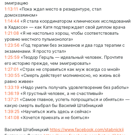
эмиграцию
1:13:11
«Пока ждал место в резидентуре, стал
домохозяином»
1:14:44
«Я стала координатором клинических исследований
в Хадассе» — как Катя подтверждает свой диплом врача
1:21:08
«Я не настолько хорош, чтобы соответствовать
уровню местного пульмонолога»
1:23:56
«Год терапии без экзаменов и два года терапии с
экзаменами. Я просто устал»
1:25:59
«Теодор Герцль — идеальный человек. Прочтите
его историю прежде, чем эмигрировать»
1:27:01
«Страх не справиться как муж всегда со мной»
1:30:55
«Смерть действует молниеносно, но жизнь всё
равно живее»
1:33:19
«Надо уметь получать удовлетворение без работы»
1:36:19
«Я грустный человек, а не счастливый»
1:37:21
«Самое главное, успеть попрощаться и обняться» —
какую смерть выбрал бы Василий Штабницкий
1:39:25
«Научиться жить здесь и сейчас»
1:41:08
«Хочется приехать и не бояться»
Василий Штабницкий
https://www.facebook.com/stabnickij