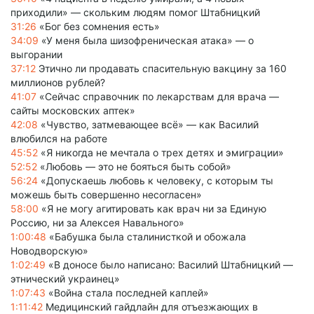
приходили» — скольким людям помог Штабницкий
31:26
«Бог без сомнения есть»
34:09
«У меня была шизофреническая атака» — о
выгорании
37:12
Этично ли продавать спасительную вакцину за 160
миллионов рублей?
41:07
«Сейчас справочник по лекарствам для врача —
сайты московских аптек»
42:08
«Чувство, затмевающее всё» — как Василий
влюбился на работе
45:52
«Я никогда не мечтала о трех детях и эмиграции»
52:52
«Любовь — это не бояться быть собой»
56:24
«Допускаешь любовь к человеку, с которым ты
можешь быть совершенно несогласен»
58:00
«Я не могу агитировать как врач ни за Единую
Россию, ни за Алексея Навального»
1:00:48
«Бабушка была сталинисткой и обожала
Новодворскую»
1:02:49
«В доносе было написано: Василий Штабницкий —
этнический украинец»
1:07:43
«Война стала последней каплей»
1:11:42
Медицинский гайдлайн для отъезжающих в