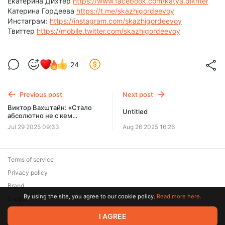
Екатерина Дихтер
https://www.facebook.com/katya.dikhter
Катерина Гордеева
https://t.me/skazhigordeevoy
Инстаграм:
https://instagram.com/skazhigordeevoy
Твиттер
https://mobile.twitter.com/skazhigordeevoy
24
Previous post
Next post
Виктор Вахштайн: «Стало
Untitled
абсолютно не с кем
разговаривать» // «Скажи
Jul 29 2025 09:33
Aug 26 2025 16:26
Гордеевой»
Terms of service
Privacy policy
Brand
By using the site, you agree to our cookie policy.
Read more here.
Support
© 2026 Zaya Solutions Limited. All rights reserved. All trademarks
I AGREE
are the property of their respective owners.