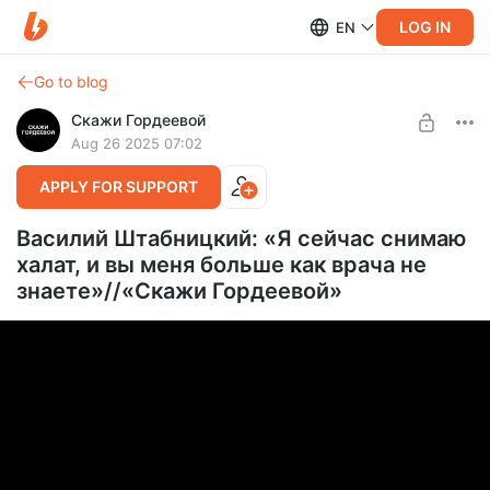
LOG IN
EN
Go to blog
Скажи Гордеевой
Aug 26 2025 07:02
APPLY FOR SUPPORT
Василий Штабницкий: «Я сейчас снимаю
халат, и вы меня больше как врача не
знаете»//«Скажи Гордеевой»