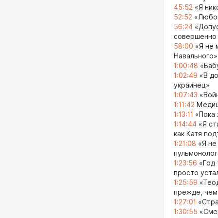
45:52
«Я ник
52:52
«Любов
56:24
«Допус
совершенно 
58:00
«Я не 
Навального»
1:00:48
«Бабу
1:02:49
«В до
украинец»
1:07:43
«Войн
1:11:42
Медиц
1:13:11
«Пока 
1:14:44
«Я ст
как Катя по
1:21:08
«Я не
пульмонолог
1:23:56
«Год 
просто уста
1:25:59
«Теод
прежде, чем
1:27:01
«Стра
1:30:55
«Смер