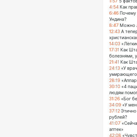
1:57
5 факто
4:54
Как пра
6:46
Почему 
Ундина?
8:47
Можно л
12:43
А тепер
христианска
14:03
«Лёгки
17:31
Как Шта
болезнями, 
21:41
Как Шта
24:13
«У врач
умирающего
28:19
«Аппар
30:10
«4 паци
людям помо
31:26
«Бог бе
34:09
«У мен
37:12
Этично 
рублей?
41:07
«Сейча
аптек»
42:08
«Чувст