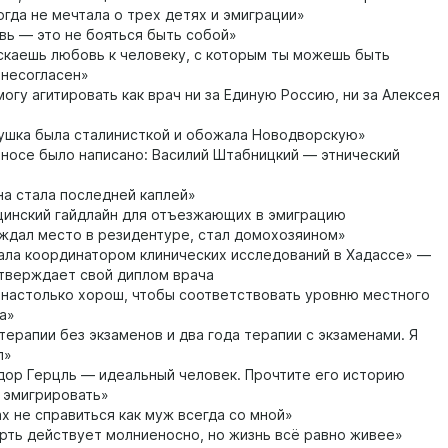
огда не мечтала о трех детях и эмиграции»
ь — это не бояться быть собой»
каешь любовь к человеку, с которым ты можешь быть
несогласен»
могу агитировать как врач ни за Единую Россию, ни за Алексея
шка была сталинисткой и обожала Новодворскую»
носе было написано: Василий Штабницкий — этнический
а стала последней каплей»
инский гайдлайн для отъезжающих в эмиграцию
ждал место в резидентуре, стал домохозяином»
ала координатором клинических исследований в Хадассе» —
дтверждает свой диплом врача
 настолько хорош, чтобы соответствовать уровню местного
а»
терапии без экзаменов и два года терапии с экзаменами. Я
л»
ор Герцль — идеальный человек. Прочтите его историю
 эмигрировать»
х не справиться как муж всегда со мной»
ть действует молниеносно, но жизнь всё равно живее»