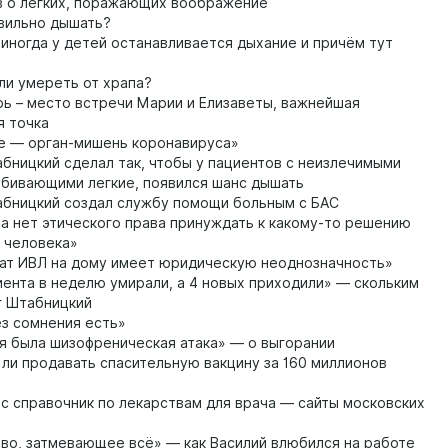
в о лёгких, поражающих воображение
вильно дышать?
иногда у детей останавливается дыхание и причём тут
и умереть от храпа?
ь – место встречи Марии и Елизаветы, важнейшая
я точка
е — орган-мишень коронавируса»
бницкий сделал так, чтобы у пациентов с неизлечимыми
убивающими легкие, появился шанс дышать
бницкий создал службу помощи больным с БАС
а нет этического права принуждать к какому-то решению
 человека»
ат ИВЛ на дому имеет юридическую неоднозначность»
ента в неделю умирали, а 4 новых приходили» — скольким
г Штабницкий
з сомнения есть»
я была шизофреническая атака» — о выгорании
ли продавать спасительную вакцину за 160 миллионов
с справочник по лекарствам для врача — сайты московских
во, затмевающее всё» — как Василий влюбился на работе