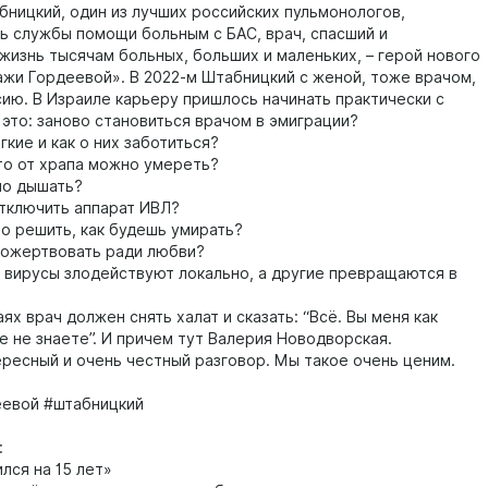
бницкий, один из лучших российских пульмонологов,
ь службы помощи больным с БАС, врач, спасший и
жизнь тысячам больных, больших и маленьких, – герой нового
ажи Гордеевой». В 2022-м Штабницкий с женой, тоже врачом,
сию. В Израиле карьеру пришлось начинать практически с
 это: заново становиться врачом в эмиграции?
гкие и как о них заботиться?
что от храпа можно умереть?
но дышать?
отключить аппарат ИВЛ?
о решить, как будешь умирать?
ожертвовать ради любви?
 вирусы злодействуют локально, а другие превращаются в
аях врач должен снять халат и сказать: “Всё. Вы меня как
е не знаете”. И причем тут Валерия Новодворская.
ересный и очень честный разговор. Мы такое очень ценим.
евой #штабницкий
:
лся на 15 лет»