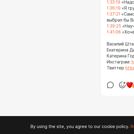
1:33:19
«Надо
1:36:19
«Я гр
1:37:21
«Само
выбрал бы В
1:39:25
«Науч
1:41:08
«Хоче
Василий Шт
Екатерина 
Катерина Г
Инстаграм:
h
Твиттер
http
By using the site, you agree to our cookie policy.
R