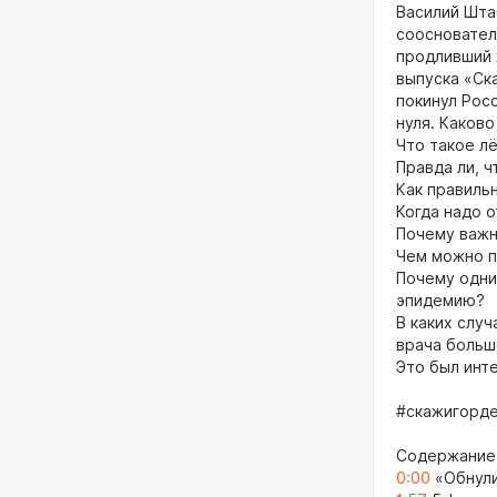
Василий Шта
соосновател
продливший 
выпуска «Ск
покинул Рос
нуля. Каково
Что такое лё
Правда ли, 
Как правиль
Когда надо 
Почему важн
Чем можно п
Почему одни
эпидемию?
В каких случ
врача больш
Это был инт
#скажигорде
Содержание
0:00
«Обнули