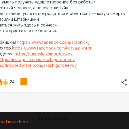
 уметь получать удовлетворение без работы»
устный человек, а не счастливый»
е главное, успеть попрощаться и обняться» — какую смерть
асилий Штабницкий
иться жить здесь и сейчас»
тся приехать и не бояться»
абницкий
https://www.facebook.com/stabnickij
Дихтер
https://www.facebook.com/katya.dikhter
ордеева
https://t.me/skazhigordeevoy
ttps://instagram.com/skazhigordeevoy
s://mobile.twitter.com/skazhigordeevoy
24
Go to all posts
ead more here.