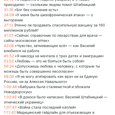
приходили» — скольким людям помог Штабницкий
31:26
«Бог без сомнения есть»
34:09
«У меня была шизофреническая атака» — о
выгорании
37:12
Этично ли продавать спасительную вакцину за 160
миллионов рублей?
41:07
«Сейчас справочник по лекарствам для врача —
сайты московских аптек»
42:08
«Чувство, затмевающее всё» — как Василий
влюбился на работе
45:52
«Я никогда не мечтала о трех детях и эмиграции»
52:52
«Любовь — это не бояться быть собой»
56:24
«Допускаешь любовь к человеку, с которым ты
можешь быть совершенно несогласен»
58:00
«Я не могу агитировать как врач ни за Единую
Россию, ни за Алексея Навального»
1:00:48
«Бабушка была сталинисткой и обожала
Новодворскую»
1:02:49
«В доносе было написано: Василий Штабницкий —
этнический украинец»
1:07:43
«Война стала последней каплей»
1:11:42
Медицинский гайдлайн для отъезжающих в