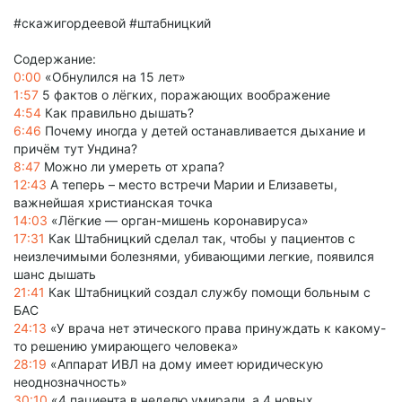
#скажигордеевой #штабницкий
Содержание:
0:00
«Обнулился на 15 лет»
1:57
5 фактов о лёгких, поражающих воображение
4:54
Как правильно дышать?
6:46
Почему иногда у детей останавливается дыхание и
причём тут Ундина?
8:47
Можно ли умереть от храпа?
12:43
А теперь – место встречи Марии и Елизаветы,
важнейшая христианская точка
14:03
«Лёгкие — орган-мишень коронавируса»
17:31
Как Штабницкий сделал так, чтобы у пациентов с
неизлечимыми болезнями, убивающими легкие, появился
шанс дышать
21:41
Как Штабницкий создал службу помощи больным с
БАС
24:13
«У врача нет этического права принуждать к какому-
то решению умирающего человека»
28:19
«Аппарат ИВЛ на дому имеет юридическую
неоднозначность»
30:10
«4 пациента в неделю умирали, а 4 новых