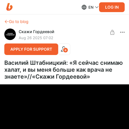
LOG IN
EN
Go to blog
Скажи Гордеевой
Aug 26 2025 07:02
APPLY FOR SUPPORT
Василий Штабницкий: «Я сейчас снимаю
халат, и вы меня больше как врача не
знаете»//«Скажи Гордеевой»