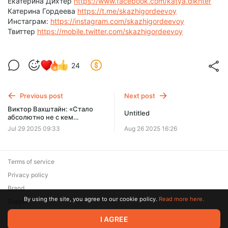
Екатерина Дихтер
https://www.facebook.com/katya.dikhter
Катерина Гордеева
https://t.me/skazhigordeevoy
Инстаграм:
https://instagram.com/skazhigordeevoy
Твиттер
https://mobile.twitter.com/skazhigordeevoy
24
Previous post
Next post
Виктор Вахштайн: «Стало
Untitled
абсолютно не с кем
разговаривать» // «Скажи
Jul 29 2025 09:33
Aug 26 2025 16:26
Гордеевой»
Terms of service
Privacy policy
Brand
By using the site, you agree to our cookie policy.
Read more here.
Support
© 2026 Zaya Solutions Limited. All rights reserved. All trademarks
I AGREE
are the property of their respective owners.