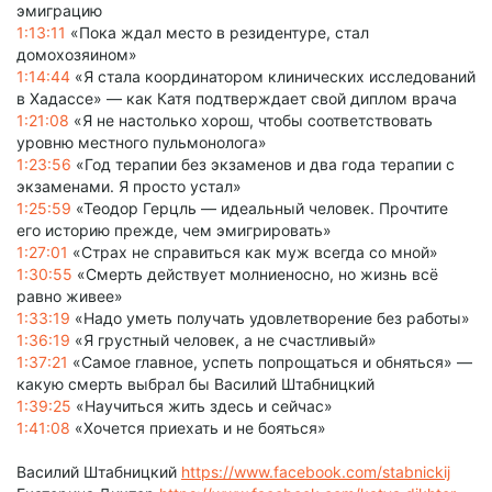
эмиграцию
1:13:11
«Пока ждал место в резидентуре, стал
домохозяином»
1:14:44
«Я стала координатором клинических исследований
в Хадассе» — как Катя подтверждает свой диплом врача
1:21:08
«Я не настолько хорош, чтобы соответствовать
уровню местного пульмонолога»
1:23:56
«Год терапии без экзаменов и два года терапии с
экзаменами. Я просто устал»
1:25:59
«Теодор Герцль — идеальный человек. Прочтите
его историю прежде, чем эмигрировать»
1:27:01
«Страх не справиться как муж всегда со мной»
1:30:55
«Смерть действует молниеносно, но жизнь всё
равно живее»
1:33:19
«Надо уметь получать удовлетворение без работы»
1:36:19
«Я грустный человек, а не счастливый»
1:37:21
«Самое главное, успеть попрощаться и обняться» —
какую смерть выбрал бы Василий Штабницкий
1:39:25
«Научиться жить здесь и сейчас»
1:41:08
«Хочется приехать и не бояться»
Василий Штабницкий
https://www.facebook.com/stabnickij