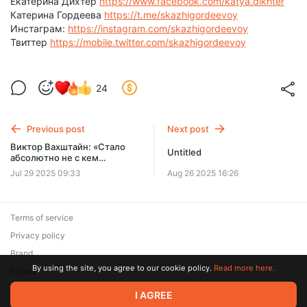
Екатерина Дихтер
https://www.facebook.com/katya.dikhter
Катерина Гордеева
https://t.me/skazhigordeevoy
Инстаграм:
https://instagram.com/skazhigordeevoy
Твиттер
https://mobile.twitter.com/skazhigordeevoy
24
Previous post
Next post
Виктор Вахштайн: «Стало
Untitled
абсолютно не с кем
разговаривать» // «Скажи
Jul 29 2025 09:33
Aug 26 2025 16:26
Гордеевой»
Terms of service
Privacy policy
Brand
By using the site, you agree to our cookie policy.
Read more here.
Support
© 2026 Zaya Solutions Limited. All rights reserved. All trademarks
I AGREE
are the property of their respective owners.