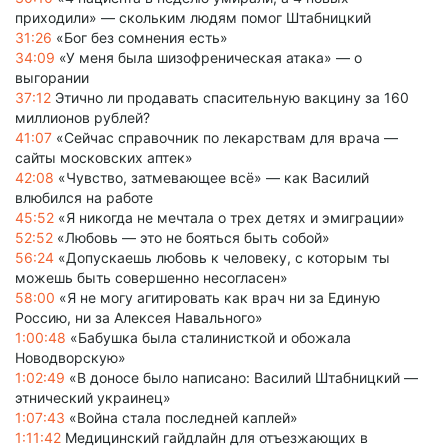
приходили» — скольким людям помог Штабницкий
31:26
«Бог без сомнения есть»
34:09
«У меня была шизофреническая атака» — о
выгорании
37:12
Этично ли продавать спасительную вакцину за 160
миллионов рублей?
41:07
«Сейчас справочник по лекарствам для врача —
сайты московских аптек»
42:08
«Чувство, затмевающее всё» — как Василий
влюбился на работе
45:52
«Я никогда не мечтала о трех детях и эмиграции»
52:52
«Любовь — это не бояться быть собой»
56:24
«Допускаешь любовь к человеку, с которым ты
можешь быть совершенно несогласен»
58:00
«Я не могу агитировать как врач ни за Единую
Россию, ни за Алексея Навального»
1:00:48
«Бабушка была сталинисткой и обожала
Новодворскую»
1:02:49
«В доносе было написано: Василий Штабницкий —
этнический украинец»
1:07:43
«Война стала последней каплей»
1:11:42
Медицинский гайдлайн для отъезжающих в