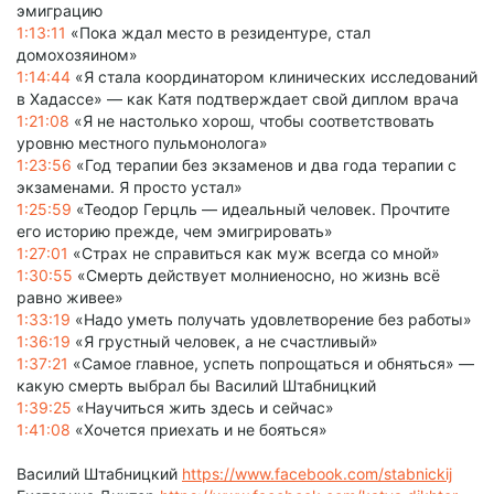
эмиграцию
1:13:11
«Пока ждал место в резидентуре, стал
домохозяином»
1:14:44
«Я стала координатором клинических исследований
в Хадассе» — как Катя подтверждает свой диплом врача
1:21:08
«Я не настолько хорош, чтобы соответствовать
уровню местного пульмонолога»
1:23:56
«Год терапии без экзаменов и два года терапии с
экзаменами. Я просто устал»
1:25:59
«Теодор Герцль — идеальный человек. Прочтите
его историю прежде, чем эмигрировать»
1:27:01
«Страх не справиться как муж всегда со мной»
1:30:55
«Смерть действует молниеносно, но жизнь всё
равно живее»
1:33:19
«Надо уметь получать удовлетворение без работы»
1:36:19
«Я грустный человек, а не счастливый»
1:37:21
«Самое главное, успеть попрощаться и обняться» —
какую смерть выбрал бы Василий Штабницкий
1:39:25
«Научиться жить здесь и сейчас»
1:41:08
«Хочется приехать и не бояться»
Василий Штабницкий
https://www.facebook.com/stabnickij