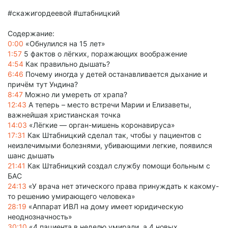
#скажигордеевой #штабницкий
Содержание:
0:00
«Обнулился на 15 лет»
1:57
5 фактов о лёгких, поражающих воображение
4:54
Как правильно дышать?
6:46
Почему иногда у детей останавливается дыхание и
причём тут Ундина?
8:47
Можно ли умереть от храпа?
12:43
А теперь – место встречи Марии и Елизаветы,
важнейшая христианская точка
14:03
«Лёгкие — орган-мишень коронавируса»
17:31
Как Штабницкий сделал так, чтобы у пациентов с
неизлечимыми болезнями, убивающими легкие, появился
шанс дышать
21:41
Как Штабницкий создал службу помощи больным с
БАС
24:13
«У врача нет этического права принуждать к какому-
то решению умирающего человека»
28:19
«Аппарат ИВЛ на дому имеет юридическую
неоднозначность»
30:10
«4 пациента в неделю умирали, а 4 новых