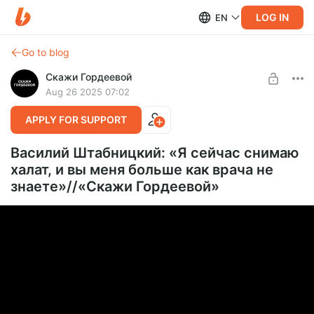
LOG IN
EN
Go to blog
Скажи Гордеевой
Aug 26 2025 07:02
APPLY FOR SUPPORT
Василий Штабницкий: «Я сейчас снимаю
халат, и вы меня больше как врача не
знаете»//«Скажи Гордеевой»