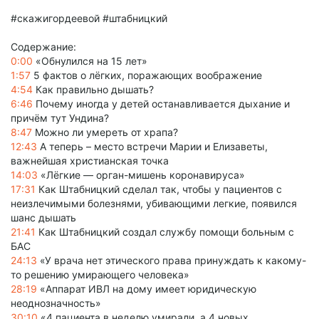
#скажигордеевой #штабницкий
Содержание:
0:00
«Обнулился на 15 лет»
1:57
5 фактов о лёгких, поражающих воображение
4:54
Как правильно дышать?
6:46
Почему иногда у детей останавливается дыхание и
причём тут Ундина?
8:47
Можно ли умереть от храпа?
12:43
А теперь – место встречи Марии и Елизаветы,
важнейшая христианская точка
14:03
«Лёгкие — орган-мишень коронавируса»
17:31
Как Штабницкий сделал так, чтобы у пациентов с
неизлечимыми болезнями, убивающими легкие, появился
шанс дышать
21:41
Как Штабницкий создал службу помощи больным с
БАС
24:13
«У врача нет этического права принуждать к какому-
то решению умирающего человека»
28:19
«Аппарат ИВЛ на дому имеет юридическую
неоднозначность»
30:10
«4 пациента в неделю умирали, а 4 новых