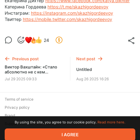
Екатерина Дихтер
https://www.facebook.com/katya.dikhter
Катерина Гордеева
https://t.me/skazhigordeevoy
Инстаграм:
https://instagram.com/skazhigordeevoy
Твиттер
https://mobile.twitter.com/skazhigordeevoy
24
Previous post
Next post
Виктор Вахштайн: «Стало
Untitled
абсолютно не с кем
разговаривать» // «Скажи
Jul 29 2025 09:33
Aug 26 2025 16:26
Гордеевой»
Terms of service
Privacy policy
Brand
By using the site, you agree to our cookie policy.
Read more here.
Support
© 2026 Zaya Solutions Limited. All rights reserved. All trademarks
I AGREE
are the property of their respective owners.