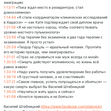
эмиграцию
1:13:11
«Пока ждал место в резидентуре, стал
домохозяином»
1:14:44
«Я стала координатором клинических исследований
в Хадассе» — как Катя подтверждает свой диплом врача
1:21:08
«Я не настолько хорош, чтобы соответствовать
уровню местного пульмонолога»
1:23:56
«Год терапии без экзаменов и два года терапии с
экзаменами. Я просто устал»
1:25:59
«Теодор Герцль — идеальный человек. Прочтите
его историю прежде, чем эмигрировать»
1:27:01
«Страх не справиться как муж всегда со мной»
1:30:55
«Смерть действует молниеносно, но жизнь всё
равно живее»
1:33:19
«Надо уметь получать удовлетворение без работы»
1:36:19
«Я грустный человек, а не счастливый»
1:37:21
«Самое главное, успеть попрощаться и обняться» —
какую смерть выбрал бы Василий Штабницкий
1:39:25
«Научиться жить здесь и сейчас»
1:41:08
«Хочется приехать и не бояться»
Василий Штабницкий
https://www.facebook.com/stabnickij