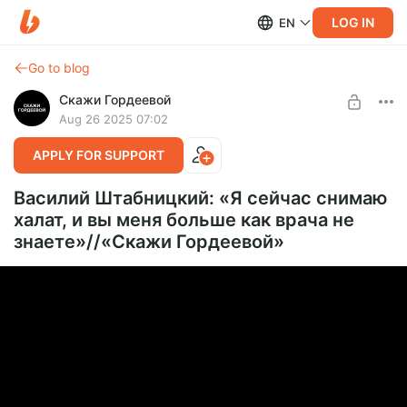
LOG IN
EN
Go to blog
Скажи Гордеевой
Aug 26 2025 07:02
APPLY FOR SUPPORT
Василий Штабницкий: «Я сейчас снимаю
халат, и вы меня больше как врача не
знаете»//«Скажи Гордеевой»