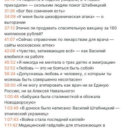
приходили» — скольким людям помог Штабницкий
31:26
«Бог без сомнения есть»
34:09
«У меня была шизофреническая атака» — о
выгорании
37:12
Этично ли продавать спасительную вакцину за 160
миллионов рублей?
41:07
«Сейчас справочник по лекарствам для врача —
сайты московских аптек»
42:08
«Чувство, затмевающее всё» — как Василий
влюбился на работе
45:52
«Я никогда не мечтала о трех детях и эмиграции»
52:52
«Любовь — это не бояться быть собой»
56:24
«Допускаешь любовь к человеку, с которым ты
можешь быть совершенно несогласен»
58:00
«Я не могу агитировать как врач ни за Единую
Россию, ни за Алексея Навального»
1:00:48
«Бабушка была сталинисткой и обожала
Новодворскую»
1:02:49
«В доносе было написано: Василий Штабницкий —
этнический украинец»
1:07:43
«Война стала последней каплей»
1:11:42
Медицинский гайдлайн для отъезжающих в