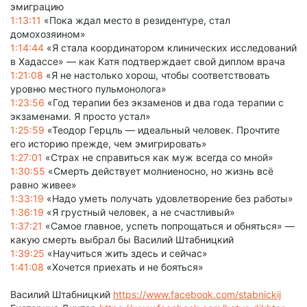
эмиграцию
1:13:11
«Пока ждал место в резидентуре, стал
домохозяином»
1:14:44
«Я стала координатором клинических исследований
в Хадассе» — как Катя подтверждает свой диплом врача
1:21:08
«Я не настолько хорош, чтобы соответствовать
уровню местного пульмонолога»
1:23:56
«Год терапии без экзаменов и два года терапии с
экзаменами. Я просто устал»
1:25:59
«Теодор Герцль — идеальный человек. Прочтите
его историю прежде, чем эмигрировать»
1:27:01
«Страх не справиться как муж всегда со мной»
1:30:55
«Смерть действует молниеносно, но жизнь всё
равно живее»
1:33:19
«Надо уметь получать удовлетворение без работы»
1:36:19
«Я грустный человек, а не счастливый»
1:37:21
«Самое главное, успеть попрощаться и обняться» —
какую смерть выбрал бы Василий Штабницкий
1:39:25
«Научиться жить здесь и сейчас»
1:41:08
«Хочется приехать и не бояться»
Василий Штабницкий
https://www.facebook.com/stabnickij