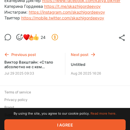
Екатерина Дихтер
https://www.facebook.com/katya.dikhter
Катерина Гордеева
https://t.me/skazhigordeevoy
Инстаграм:
https://instagram.com/skazhigordeevoy
Твиттер
https://mobile.twitter.com/skazhigordeevoy
24
Previous post
Next post
Виктор Вахштайн: «Стало
Untitled
абсолютно не с кем
разговаривать» // «Скажи
Jul 29 2025 09:33
Aug 26 2025 16:26
Гордеевой»
Terms of service
Privacy policy
Brand
By using the site, you agree to our cookie policy.
Read more here.
Support
© 2026 Zaya Solutions Limited. All rights reserved. All trademarks
I AGREE
are the property of their respective owners.