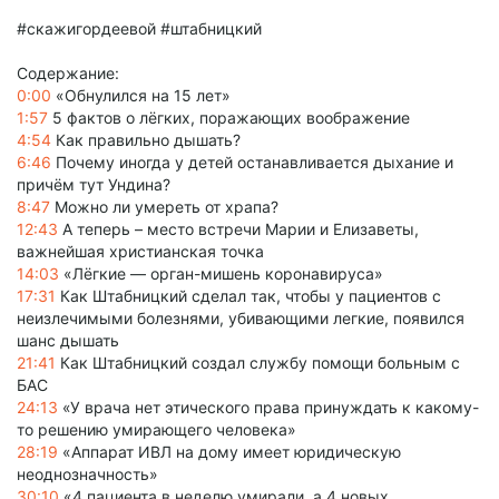
#скажигордеевой #штабницкий
Содержание:
0:00
«Обнулился на 15 лет»
1:57
5 фактов о лёгких, поражающих воображение
4:54
Как правильно дышать?
6:46
Почему иногда у детей останавливается дыхание и
причём тут Ундина?
8:47
Можно ли умереть от храпа?
12:43
А теперь – место встречи Марии и Елизаветы,
важнейшая христианская точка
14:03
«Лёгкие — орган-мишень коронавируса»
17:31
Как Штабницкий сделал так, чтобы у пациентов с
неизлечимыми болезнями, убивающими легкие, появился
шанс дышать
21:41
Как Штабницкий создал службу помощи больным с
БАС
24:13
«У врача нет этического права принуждать к какому-
то решению умирающего человека»
28:19
«Аппарат ИВЛ на дому имеет юридическую
неоднозначность»
30:10
«4 пациента в неделю умирали, а 4 новых