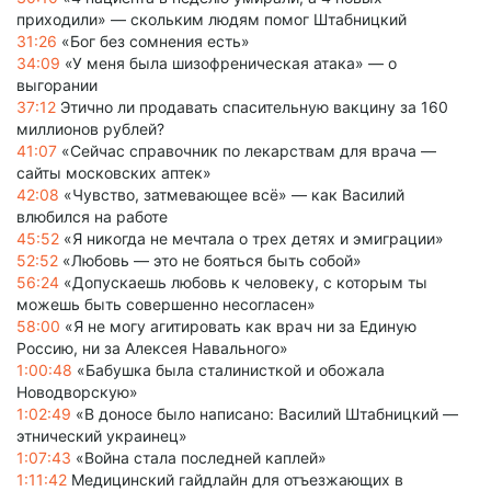
приходили» — скольким людям помог Штабницкий
31:26
«Бог без сомнения есть»
34:09
«У меня была шизофреническая атака» — о
выгорании
37:12
Этично ли продавать спасительную вакцину за 160
миллионов рублей?
41:07
«Сейчас справочник по лекарствам для врача —
сайты московских аптек»
42:08
«Чувство, затмевающее всё» — как Василий
влюбился на работе
45:52
«Я никогда не мечтала о трех детях и эмиграции»
52:52
«Любовь — это не бояться быть собой»
56:24
«Допускаешь любовь к человеку, с которым ты
можешь быть совершенно несогласен»
58:00
«Я не могу агитировать как врач ни за Единую
Россию, ни за Алексея Навального»
1:00:48
«Бабушка была сталинисткой и обожала
Новодворскую»
1:02:49
«В доносе было написано: Василий Штабницкий —
этнический украинец»
1:07:43
«Война стала последней каплей»
1:11:42
Медицинский гайдлайн для отъезжающих в