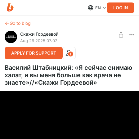
LOG IN
EN
Go to blog
Скажи Гордеевой
Aug 26 2025 07:02
APPLY FOR SUPPORT
Василий Штабницкий: «Я сейчас снимаю
халат, и вы меня больше как врача не
знаете»//«Скажи Гордеевой»