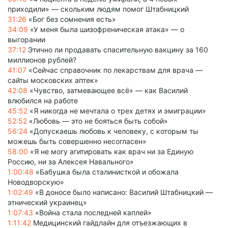
приходили» — скольким людям помог Штабницкий
31:26
«Бог без сомнения есть»
34:09
«У меня была шизофреническая атака» — о
выгорании
37:12
Этично ли продавать спасительную вакцину за 160
миллионов рублей?
41:07
«Сейчас справочник по лекарствам для врача —
сайты московских аптек»
42:08
«Чувство, затмевающее всё» — как Василий
влюбился на работе
45:52
«Я никогда не мечтала о трех детях и эмиграции»
52:52
«Любовь — это не бояться быть собой»
56:24
«Допускаешь любовь к человеку, с которым ты
можешь быть совершенно несогласен»
58:00
«Я не могу агитировать как врач ни за Единую
Россию, ни за Алексея Навального»
1:00:48
«Бабушка была сталинисткой и обожала
Новодворскую»
1:02:49
«В доносе было написано: Василий Штабницкий —
этнический украинец»
1:07:43
«Война стала последней каплей»
1:11:42
Медицинский гайдлайн для отъезжающих в