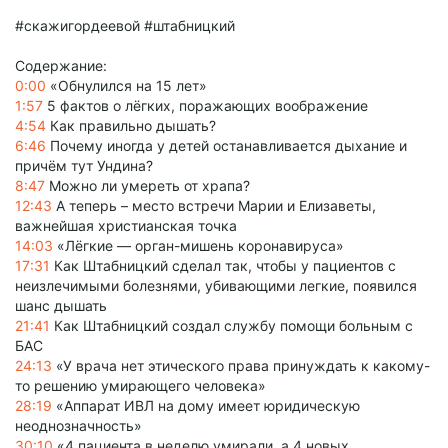
#скажигордеевой #штабницкий
Содержание:
0:00
«Обнулился на 15 лет»
1:57
5 фактов о лёгких, поражающих воображение
4:54
Как правильно дышать?
6:46
Почему иногда у детей останавливается дыхание и
причём тут Ундина?
8:47
Можно ли умереть от храпа?
12:43
А теперь – место встречи Марии и Елизаветы,
важнейшая христианская точка
14:03
«Лёгкие — орган-мишень коронавируса»
17:31
Как Штабницкий сделал так, чтобы у пациентов с
неизлечимыми болезнями, убивающими легкие, появился
шанс дышать
21:41
Как Штабницкий создал службу помощи больным с
БАС
24:13
«У врача нет этического права принуждать к какому-
то решению умирающего человека»
28:19
«Аппарат ИВЛ на дому имеет юридическую
неоднозначность»
30:10
«4 пациента в неделю умирали, а 4 новых