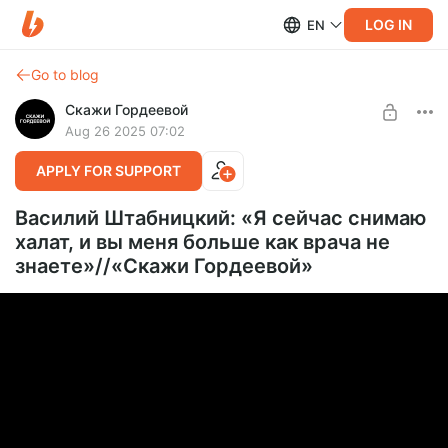
LOG IN
EN
Go to blog
Скажи Гордеевой
Aug 26 2025 07:02
APPLY FOR SUPPORT
Василий Штабницкий: «Я сейчас снимаю
халат, и вы меня больше как врача не
знаете»//«Скажи Гордеевой»