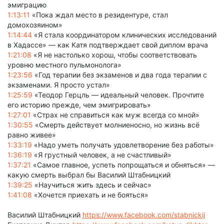
эмиграцию
1:13:11
«Пока ждал место в резидентуре, стал
домохозяином»
1:14:44
«Я стала координатором клинических исследований
в Хадассе» — как Катя подтверждает свой диплом врача
1:21:08
«Я не настолько хорош, чтобы соответствовать
уровню местного пульмонолога»
1:23:56
«Год терапии без экзаменов и два года терапии с
экзаменами. Я просто устал»
1:25:59
«Теодор Герцль — идеальный человек. Прочтите
его историю прежде, чем эмигрировать»
1:27:01
«Страх не справиться как муж всегда со мной»
1:30:55
«Смерть действует молниеносно, но жизнь всё
равно живее»
1:33:19
«Надо уметь получать удовлетворение без работы»
1:36:19
«Я грустный человек, а не счастливый»
1:37:21
«Самое главное, успеть попрощаться и обняться» —
какую смерть выбрал бы Василий Штабницкий
1:39:25
«Научиться жить здесь и сейчас»
1:41:08
«Хочется приехать и не бояться»
Василий Штабницкий
https://www.facebook.com/stabnickij