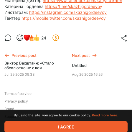
Екатерина Дихтер
https://www.facebook.com/katya.dikhter
Катерина Гордеева
https://t.me/skazhigordeevoy
Инстаграм:
https://instagram.com/skazhigordeevoy
Твиттер
https://mobile.twitter.com/skazhigordeevoy
24
Previous post
Next post
Виктор Вахштайн: «Стало
Untitled
абсолютно не с кем
разговаривать» // «Скажи
Jul 29 2025 09:33
Aug 26 2025 16:26
Гордеевой»
Terms of service
Privacy policy
Brand
By using the site, you agree to our cookie policy.
Read more here.
Support
© 2026 Zaya Solutions Limited. All rights reserved. All trademarks
I AGREE
are the property of their respective owners.