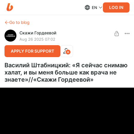
LOG IN
EN
Go to blog
Скажи Гордеевой
Aug 26 2025 07:02
APPLY FOR SUPPORT
Василий Штабницкий: «Я сейчас снимаю
халат, и вы меня больше как врача не
знаете»//«Скажи Гордеевой»