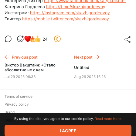
Екатерина Дихтер
https://www.facebook.com/katya.dikhter
Катерина Гордеева
https://t.me/skazhigordeevoy
Инстаграм:
https://instagram.com/skazhigordeevoy
Твиттер
https://mobile.twitter.com/skazhigordeevoy
24
Previous post
Next post
Виктор Вахштайн: «Стало
Untitled
абсолютно не с кем
разговаривать» // «Скажи
Jul 29 2025 09:33
Aug 26 2025 16:26
Гордеевой»
Terms of service
Privacy policy
Brand
By using the site, you agree to our cookie policy.
Read more here.
Support
© 2026 Zaya Solutions Limited. All rights reserved. All trademarks
I AGREE
are the property of their respective owners.