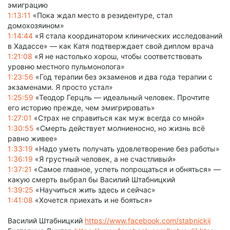
эмиграцию
1:13:11
«Пока ждал место в резидентуре, стал
домохозяином»
1:14:44
«Я стала координатором клинических исследований
в Хадассе» — как Катя подтверждает свой диплом врача
1:21:08
«Я не настолько хорош, чтобы соответствовать
уровню местного пульмонолога»
1:23:56
«Год терапии без экзаменов и два года терапии с
экзаменами. Я просто устал»
1:25:59
«Теодор Герцль — идеальный человек. Прочтите
его историю прежде, чем эмигрировать»
1:27:01
«Страх не справиться как муж всегда со мной»
1:30:55
«Смерть действует молниеносно, но жизнь всё
равно живее»
1:33:19
«Надо уметь получать удовлетворение без работы»
1:36:19
«Я грустный человек, а не счастливый»
1:37:21
«Самое главное, успеть попрощаться и обняться» —
какую смерть выбрал бы Василий Штабницкий
1:39:25
«Научиться жить здесь и сейчас»
1:41:08
«Хочется приехать и не бояться»
Василий Штабницкий
https://www.facebook.com/stabnickij