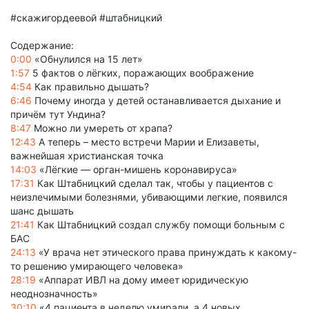
#скажигордеевой #штабницкий
Содержание:
0:00
«Обнулился на 15 лет»
1:57
5 фактов о лёгких, поражающих воображение
4:54
Как правильно дышать?
6:46
Почему иногда у детей останавливается дыхание и
причём тут Ундина?
8:47
Можно ли умереть от храпа?
12:43
А теперь – место встречи Марии и Елизаветы,
важнейшая христианская точка
14:03
«Лёгкие — орган-мишень коронавируса»
17:31
Как Штабницкий сделал так, чтобы у пациентов с
неизлечимыми болезнями, убивающими легкие, появился
шанс дышать
21:41
Как Штабницкий создал службу помощи больным с
БАС
24:13
«У врача нет этического права принуждать к какому-
то решению умирающего человека»
28:19
«Аппарат ИВЛ на дому имеет юридическую
неоднозначность»
30:10
«4 пациента в неделю умирали, а 4 новых