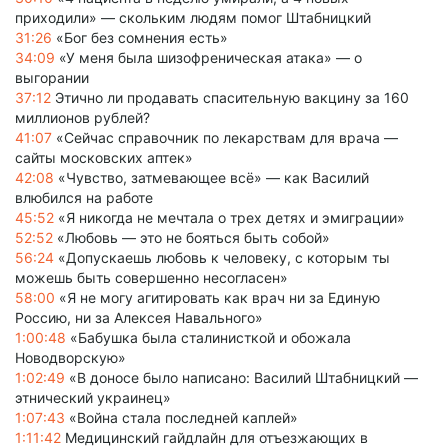
приходили» — скольким людям помог Штабницкий
31:26
«Бог без сомнения есть»
34:09
«У меня была шизофреническая атака» — о
выгорании
37:12
Этично ли продавать спасительную вакцину за 160
миллионов рублей?
41:07
«Сейчас справочник по лекарствам для врача —
сайты московских аптек»
42:08
«Чувство, затмевающее всё» — как Василий
влюбился на работе
45:52
«Я никогда не мечтала о трех детях и эмиграции»
52:52
«Любовь — это не бояться быть собой»
56:24
«Допускаешь любовь к человеку, с которым ты
можешь быть совершенно несогласен»
58:00
«Я не могу агитировать как врач ни за Единую
Россию, ни за Алексея Навального»
1:00:48
«Бабушка была сталинисткой и обожала
Новодворскую»
1:02:49
«В доносе было написано: Василий Штабницкий —
этнический украинец»
1:07:43
«Война стала последней каплей»
1:11:42
Медицинский гайдлайн для отъезжающих в