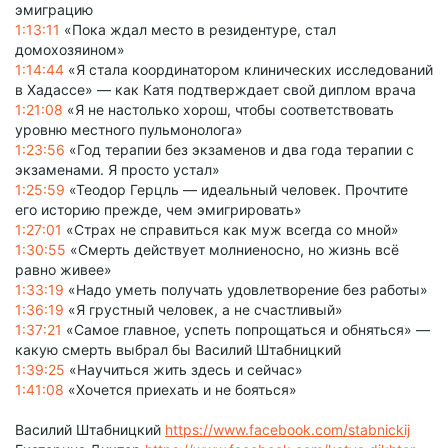
эмиграцию
1:13:11
«Пока ждал место в резидентуре, стал
домохозяином»
1:14:44
«Я стала координатором клинических исследований
в Хадассе» — как Катя подтверждает свой диплом врача
1:21:08
«Я не настолько хорош, чтобы соответствовать
уровню местного пульмонолога»
1:23:56
«Год терапии без экзаменов и два года терапии с
экзаменами. Я просто устал»
1:25:59
«Теодор Герцль — идеальный человек. Прочтите
его историю прежде, чем эмигрировать»
1:27:01
«Страх не справиться как муж всегда со мной»
1:30:55
«Смерть действует молниеносно, но жизнь всё
равно живее»
1:33:19
«Надо уметь получать удовлетворение без работы»
1:36:19
«Я грустный человек, а не счастливый»
1:37:21
«Самое главное, успеть попрощаться и обняться» —
какую смерть выбрал бы Василий Штабницкий
1:39:25
«Научиться жить здесь и сейчас»
1:41:08
«Хочется приехать и не бояться»
Василий Штабницкий
https://www.facebook.com/stabnickij