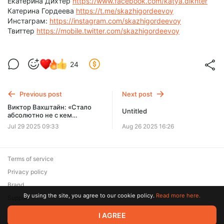
Екатерина Дихтер
https://www.facebook.com/katya.dikhter
Катерина Гордеева
https://t.me/skazhigordeevoy
Инстаграм:
https://instagram.com/skazhigordeevoy
Твиттер
https://mobile.twitter.com/skazhigordeevoy
24
Previous post
Next post
Виктор Вахштайн: «Стало
Untitled
абсолютно не с кем
разговаривать» // «Скажи
Jul 29 2025 09:33
Aug 26 2025 16:26
Гордеевой»
Terms of service
Privacy policy
Brand
By using the site, you agree to our cookie policy.
Read more here.
Support
© 2026 Zaya Solutions Limited. All rights reserved. All trademarks
I AGREE
are the property of their respective owners.