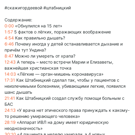
#скажигордеевой #штабницкий
Содержание:
0:00
«Обнулился на 15 лет»
1:57
5 фактов о лёгких, поражающих воображение
4:54
Как правильно дышать?
6:46
Почему иногда у детей останавливается дыхание и
причём тут Ундина?
8:47
Можно ли умереть от храпа?
12:43
А теперь – место встречи Марии и Елизаветы,
важнейшая христианская точка
14:03
«Лёгкие — орган-мишень коронавируса»
17:31
Как Штабницкий сделал так, чтобы у пациентов с
неизлечимыми болезнями, убивающими легкие, появился
шанс дышать
21:41
Как Штабницкий создал службу помощи больным с
БАС
24:13
«У врача нет этического права принуждать к какому-
то решению умирающего человека»
28:19
«Аппарат ИВЛ на дому имеет юридическую
неоднозначность»
30:10
«4 пациента в неделю умирали, а 4 новых