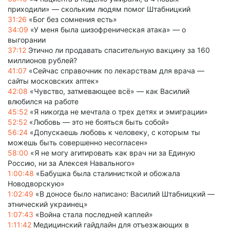
приходили» — скольким людям помог Штабницкий
31:26
«Бог без сомнения есть»
34:09
«У меня была шизофреническая атака» — о
выгорании
37:12
Этично ли продавать спасительную вакцину за 160
миллионов рублей?
41:07
«Сейчас справочник по лекарствам для врача —
сайты московских аптек»
42:08
«Чувство, затмевающее всё» — как Василий
влюбился на работе
45:52
«Я никогда не мечтала о трех детях и эмиграции»
52:52
«Любовь — это не бояться быть собой»
56:24
«Допускаешь любовь к человеку, с которым ты
можешь быть совершенно несогласен»
58:00
«Я не могу агитировать как врач ни за Единую
Россию, ни за Алексея Навального»
1:00:48
«Бабушка была сталинисткой и обожала
Новодворскую»
1:02:49
«В доносе было написано: Василий Штабницкий —
этнический украинец»
1:07:43
«Война стала последней каплей»
1:11:42
Медицинский гайдлайн для отъезжающих в