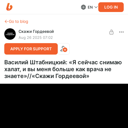
LOG IN
EN
Go to blog
Скажи Гордеевой
Aug 26 2025 07:02
APPLY FOR SUPPORT
Василий Штабницкий: «Я сейчас снимаю
халат, и вы меня больше как врача не
знаете»//«Скажи Гордеевой»