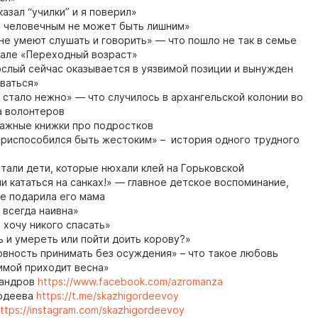
азал “училки” и я поверил»
 человечным не может быть лишним»
не умеют слушать и говорить» — что пошло не так в семье
иале «Переходный возраст»
слый сейчас оказывается в уязвимой позиции и вынужден
ваться»
стало нежно» — что случилось в архангельской колонии во
а волонтеров
ажные книжки про подростков
риспособился быть жестоким» – история одного трудного
тали дети, которые нюхали клей на Горьковской
и кататься на санках!» — главное детское воспоминание,
е подарила его мама
 всегда наивна»
 хочу никого спасать»
 и умереть или пойти доить корову?»
вность принимать без осуждения» – что такое любовь
имой приходит весна»
сандров
https://www.facebook.com/azromanza
рдеева
https://t.me/skazhigordeevoy
ttps://instagram.com/skazhigordeevoy