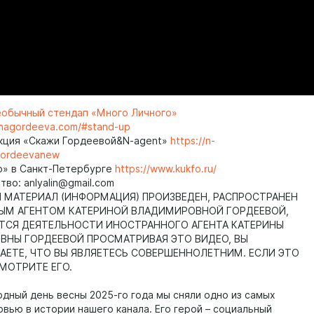
еобычный стендап «Много Личного»
rinagordeeva.com/#stand-up
кция «Скажи Гордеевой&N-agent»
https://n-
gordeevanew
о» в Санкт-Петербурге
https://www.kukfo.ru/
во: anlyalin@gmail.com
МАТЕРИАЛ (ИНФОРМАЦИЯ) ПРОИЗВЕДЕН, РАСПРОСТРАНЕН
ЫМ АГЕНТОМ КАТЕРИНОЙ ВЛАДИМИРОВНОЙ ГОРДЕЕВОЙ,
ТСЯ ДЕЯТЕЛЬНОСТИ ИНОСТРАННОГО АГЕНТА КАТЕРИНЫ
НЫ ГОРДЕЕВОЙ ПРОСМАТРИВАЯ ЭТО ВИДЕО, ВЫ
ЕТЕ, ЧТО ВЫ ЯВЛЯЕТЕСЬ СОВЕРШЕННОЛЕТНИМ. ЕСЛИ ЭТО
СМОТРИТЕ ЕГО.
одный день весны 2025-го года мы сняли одно из самых
рвью в истории нашего канала. Его герой – социальный