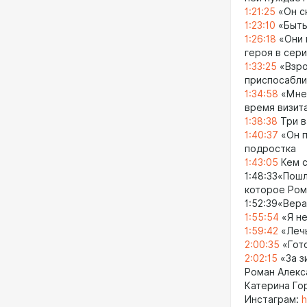
1:21:25
«Он ск
1:23:10
«Быть
1:26:18
«Они 
героя в сер
1:33:25
«Взро
приспосабли
1:34:58
«Мне 
время визит
1:38:38
Три в
1:40:37
«Он п
подростка
1:43:05
Кем с
1:48:33«Пошл
которое Ром
1:52:39«Вера
1:55:54
«Я не
1:59:42
«Лечь
2:00:35
«Гото
2:02:15
«За з
Роман Алек
Катерина Го
Инстаграм:
h