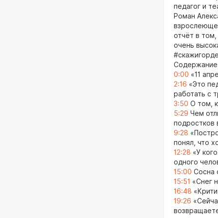
педагог и т
Роман Алекс
взрослеющег
отчёт в том,
очень высок
#скажигорде
Содержание
0:00
«11 апр
2:16
«Это пед
работать с 
3:50
О том, к
5:29
Чем отл
подростков 
9:28
«Постро
понял, что х
12:28
«У кого
одного чело
15:00
Сосна 
15:51
«Снег н
16:48
«Крити
19:26
«Сейчас
возвращаете