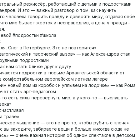
еатральный режиссёр, работающий с детьми и подростками
андров. И это — важный разговор о том, как научить
о человека говорить правду и доверять миру, отдавая себе
 что мир бывает жесток и несправедлив, а цена у правды –
ая.
евой #подростки #школа
:
еля. Снег в Петербурге. Это не повторится»
агогический и творческий вызов» — как Александров стал
трудными подростками
ак нам стать ближе друг к другу
ичаются подростки в тюрьме Архангельской области от
в комфортабельном европейском летнем лагере
им новый дом из коробок и уплывем на лодочке» — как Рома
очет стать арт-педагогом
-то есть силы перевернуть мир, а у кого-то — выслушать
века»
счастливая
а траве»
ческое мышление — это не про то, чтобы рубить с плеча»
 вы заходите, забираете вещи и больше никогда сюда не
сь» — очень важная история об одном спектакле в детском