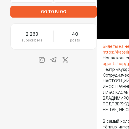
GO TO BLOG
2 269
40
subscribers
posts
Билеты на н
https://kate
Новая колле
agent.shop/
Театр «Кукф
Сотрудничест
НАСТОЯЩИЙ 
ИНОСТРАНН
ЛИБО КАСАЕ
ВЛАДИМИРОВ
ПОДТВЕРЖДА
НЕ ТАК, НЕ 
В самый хол
тёплых инте