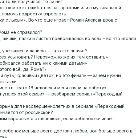
й то ли получился, то ли нет
сток может ошибаться за гаражами или в музыкальной
ак помочь подростку взрослеть
и с лысым». Во что ещё играет Роман Александров с
и
Рома не справился?
 шишки, палки и листья превращались во всё» – во что играли
 упетались и ланися» — что это значит?
сех усыновить? Невозможно же их там оставить»
обирался работать ни с какими детьми»
этого всё, да, Рома?»
й путь, красивый цветок, но это финал» — зачем нужны
ектакли
ивел в театр 16 человек и меня взяли на работу»
пугался этой семьи» — разбираем сериал «Переходный
юрьма для несовершеннолетних в сериале «Переходный
личается от российской?
ым взрослым я становлюсь, если ребенок начинает
 ребенок меньше всего достоин любви, вон больше всего в
ся»