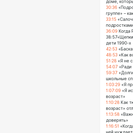
доме, которы
30:36
«Подро
группе» – к
33:15
«Салочк
подросткам
36:09
Когда 
38:57«Щепки,
дети 1990-х
42:53
«Баска,
48:53
«Как в
51:28
«Я не с
54:07
«Ради 
59:37
«Долги
школьные сп
1:03:29
«Я пр
1:07:09
«Я ис
возраст»
1:10:28
Как т
возраст» от
1:13:58
«Важн
доверять»
1:16:51
«Когда
ней нуждает