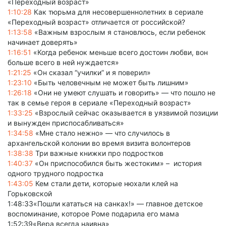
«Переходный возраст»
1:10:28
Как тюрьма для несовершеннолетних в сериале
«Переходный возраст» отличается от российской?
1:13:58
«Важным взрослым я становлюсь, если ребенок
начинает доверять»
1:16:51
«Когда ребенок меньше всего достоин любви, вон
больше всего в ней нуждается»
1:21:25
«Он сказал “училки” и я поверил»
1:23:10
«Быть человечным не может быть лишним»
1:26:18
«Они не умеют слушать и говорить» — что пошло не
так в семье героя в сериале «Переходный возраст»
1:33:25
«Взрослый сейчас оказывается в уязвимой позиции
и вынужден приспосабливаться»
1:34:58
«Мне стало нежно» — что случилось в
архангельской колонии во время визита волонтеров
1:38:38
Три важные книжки про подростков
1:40:37
«Он приспособился быть жестоким» – история
одного трудного подростка
1:43:05
Кем стали дети, которые нюхали клей на
Горьковской
1:48:33«Пошли кататься на санках!» — главное детское
воспоминание, которое Роме подарила его мама
1:52:39«Вера всегда наивна»