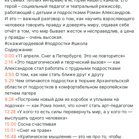
герой – социальный педагог и театральный режиссёр,
работающий с детьми и подростками Роман Александров.
И это — важный разговор о том, как научить взрослеющего
человека говорить правду и доверять миру, отдавая себе
отчёт в том, что мир бывает жесток и несправедлив, а цена
у правды – очень высокая.
#скажигордеевой #подростки #школа
Содержание:
0:00
«11 апреля. Снег в Петербурге. Это не повторится»
2:16
«Это педагогический и творческий вызов» — как
Александров стал работать с трудными подростками
3:50
О том, как нам стать ближе друг к другу
5:29
Чем отличаются подростки в тюрьме Архангельской
области от подростков в комфортабельном европейском
летнем лагере
9:28
«Построим новый дом из коробок и уплывем на
лодочке» — как Рома понял, что хочет стать арт-педагогом
12:28
«У кого-то есть силы перевернуть мир, а у кого-то —
выслушать одного человека»
15:00
Сосна счастливая
15:51
«Снег на траве»
16:48
«Критическое мышление — это не про то, чтобы