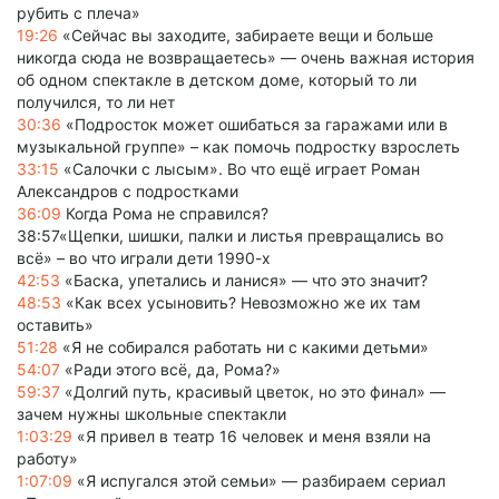
рубить с плеча»
19:26
«Сейчас вы заходите, забираете вещи и больше
никогда сюда не возвращаетесь» — очень важная история
об одном спектакле в детском доме, который то ли
получился, то ли нет
30:36
«Подросток может ошибаться за гаражами или в
музыкальной группе» – как помочь подростку взрослеть
33:15
«Салочки с лысым». Во что ещё играет Роман
Александров с подростками
36:09
Когда Рома не справился?
38:57«Щепки, шишки, палки и листья превращались во
всё» – во что играли дети 1990-х
42:53
«Баска, упетались и ланися» — что это значит?
48:53
«Как всех усыновить? Невозможно же их там
оставить»
51:28
«Я не собирался работать ни с какими детьми»
54:07
«Ради этого всё, да, Рома?»
59:37
«Долгий путь, красивый цветок, но это финал» —
зачем нужны школьные спектакли
1:03:29
«Я привел в театр 16 человек и меня взяли на
работу»
1:07:09
«Я испугался этой семьи» — разбираем сериал