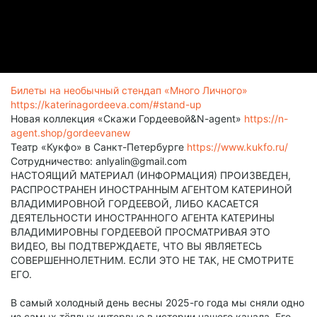
Билеты на необычный стендап «Много Личного»
https://katerinagordeeva.com/#stand-up
Новая коллекция «Скажи Гордеевой&N-agent»
https://n-
agent.shop/gordeevanew
Театр «Кукфо» в Санкт-Петербурге
https://www.kukfo.ru/
Сотрудничество: anlyalin@gmail.com
НАСТОЯЩИЙ МАТЕРИАЛ (ИНФОРМАЦИЯ) ПРОИЗВЕДЕН,
РАСПРОСТРАНЕН ИНОСТРАННЫМ АГЕНТОМ КАТЕРИНОЙ
ВЛАДИМИРОВНОЙ ГОРДЕЕВОЙ, ЛИБО КАСАЕТСЯ
ДЕЯТЕЛЬНОСТИ ИНОСТРАННОГО АГЕНТА КАТЕРИНЫ
ВЛАДИМИРОВНЫ ГОРДЕЕВОЙ ПРОСМАТРИВАЯ ЭТО
ВИДЕО, ВЫ ПОДТВЕРЖДАЕТЕ, ЧТО ВЫ ЯВЛЯЕТЕСЬ
СОВЕРШЕННОЛЕТНИМ. ЕСЛИ ЭТО НЕ ТАК, НЕ СМОТРИТЕ
ЕГО.
В самый холодный день весны 2025-го года мы сняли одно
из самых тёплых интервью в истории нашего канала. Его