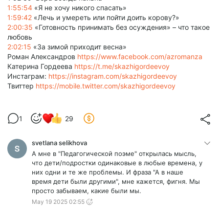
1:55:54
«Я не хочу никого спасать»
1:59:42
«Лечь и умереть или пойти доить корову?»
2:00:35
«Готовность принимать без осуждения» – что такое
любовь
2:02:15
«За зимой приходит весна»
Роман Александров
https://www.facebook.com/azromanza
Катерина Гордеева
https://t.me/skazhigordeevoy
Инстаграм:
https://instagram.com/skazhigordeevoy
Твиттер
https://mobile.twitter.com/skazhigordeevoy
1
29
svetlana selikhova
А мне в "Педагогической поэме" открылась мысль,
что дети/подростки одинаковые в любые времена, у
них одни и те же проблемы. И фраза "А в наше
время дети были другими", мне кажется, фигня. Мы
просто забываем, какие были мы.
May 19 2025 02:55