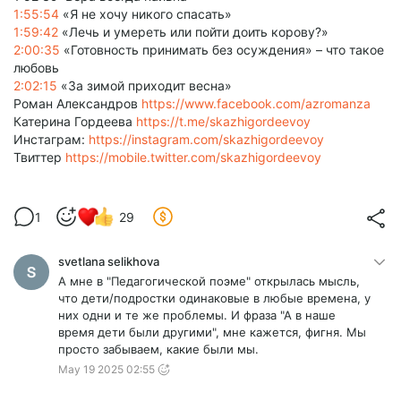
1:55:54
«Я не хочу никого спасать»
1:59:42
«Лечь и умереть или пойти доить корову?»
2:00:35
«Готовность принимать без осуждения» – что такое
любовь
2:02:15
«За зимой приходит весна»
Роман Александров
https://www.facebook.com/azromanza
Катерина Гордеева
https://t.me/skazhigordeevoy
Инстаграм:
https://instagram.com/skazhigordeevoy
Твиттер
https://mobile.twitter.com/skazhigordeevoy
1
29
svetlana selikhova
А мне в "Педагогической поэме" открылась мысль,
что дети/подростки одинаковые в любые времена, у
них одни и те же проблемы. И фраза "А в наше
время дети были другими", мне кажется, фигня. Мы
просто забываем, какие были мы.
May 19 2025 02:55