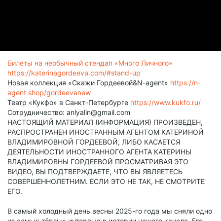
Билеты на необычный стендап «Много Личного»
https://katerinagordeeva.com/#stand-up
Новая коллекция «Скажи Гордеевой&N-agent»
https://n-
agent.shop/gordeevanew
Театр «Кукфо» в Санкт-Петербурге
https://www.kukfo.ru/
Сотрудничество: anlyalin@gmail.com
НАСТОЯЩИЙ МАТЕРИАЛ (ИНФОРМАЦИЯ) ПРОИЗВЕДЕН,
РАСПРОСТРАНЕН ИНОСТРАННЫМ АГЕНТОМ КАТЕРИНОЙ
ВЛАДИМИРОВНОЙ ГОРДЕЕВОЙ, ЛИБО КАСАЕТСЯ
ДЕЯТЕЛЬНОСТИ ИНОСТРАННОГО АГЕНТА КАТЕРИНЫ
ВЛАДИМИРОВНЫ ГОРДЕЕВОЙ ПРОСМАТРИВАЯ ЭТО
ВИДЕО, ВЫ ПОДТВЕРЖДАЕТЕ, ЧТО ВЫ ЯВЛЯЕТЕСЬ
СОВЕРШЕННОЛЕТНИМ. ЕСЛИ ЭТО НЕ ТАК, НЕ СМОТРИТЕ
ЕГО.
В самый холодный день весны 2025-го года мы сняли одно
из самых тёплых интервью в истории нашего канала. Его