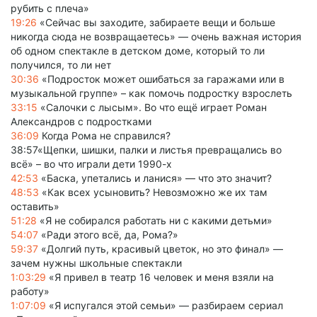
рубить с плеча»
19:26
«Сейчас вы заходите, забираете вещи и больше
никогда сюда не возвращаетесь» — очень важная история
об одном спектакле в детском доме, который то ли
получился, то ли нет
30:36
«Подросток может ошибаться за гаражами или в
музыкальной группе» – как помочь подростку взрослеть
33:15
«Салочки с лысым». Во что ещё играет Роман
Александров с подростками
36:09
Когда Рома не справился?
38:57«Щепки, шишки, палки и листья превращались во
всё» – во что играли дети 1990-х
42:53
«Баска, упетались и ланися» — что это значит?
48:53
«Как всех усыновить? Невозможно же их там
оставить»
51:28
«Я не собирался работать ни с какими детьми»
54:07
«Ради этого всё, да, Рома?»
59:37
«Долгий путь, красивый цветок, но это финал» —
зачем нужны школьные спектакли
1:03:29
«Я привел в театр 16 человек и меня взяли на
работу»
1:07:09
«Я испугался этой семьи» — разбираем сериал