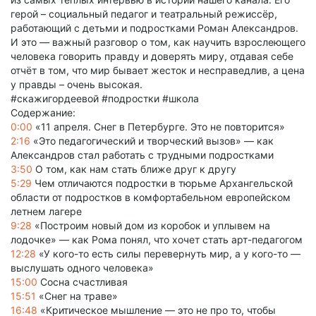
герой – социальный педагог и театральный режиссёр,
работающий с детьми и подростками Роман Александров.
И это — важный разговор о том, как научить взрослеющего
человека говорить правду и доверять миру, отдавая себе
отчёт в том, что мир бывает жесток и несправедлив, а цена
у правды – очень высокая.
#скажигордеевой #подростки #школа
Содержание:
0:00
«11 апреля. Снег в Петербурге. Это не повторится»
2:16
«Это педагогический и творческий вызов» — как
Александров стал работать с трудными подростками
3:50
О том, как нам стать ближе друг к другу
5:29
Чем отличаются подростки в тюрьме Архангельской
области от подростков в комфортабельном европейском
летнем лагере
9:28
«Построим новый дом из коробок и уплывем на
лодочке» — как Рома понял, что хочет стать арт-педагогом
12:28
«У кого-то есть силы перевернуть мир, а у кого-то —
выслушать одного человека»
15:00
Сосна счастливая
15:51
«Снег на траве»
16:48
«Критическое мышление — это не про то, чтобы