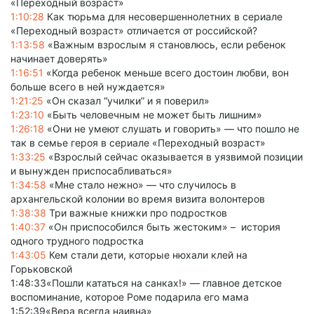
«Переходный возраст»
1:10:28
Как тюрьма для несовершеннолетних в сериале
«Переходный возраст» отличается от российской?
1:13:58
«Важным взрослым я становлюсь, если ребенок
начинает доверять»
1:16:51
«Когда ребенок меньше всего достоин любви, вон
больше всего в ней нуждается»
1:21:25
«Он сказал “училки” и я поверил»
1:23:10
«Быть человечным не может быть лишним»
1:26:18
«Они не умеют слушать и говорить» — что пошло не
так в семье героя в сериале «Переходный возраст»
1:33:25
«Взрослый сейчас оказывается в уязвимой позиции
и вынужден приспосабливаться»
1:34:58
«Мне стало нежно» — что случилось в
архангельской колонии во время визита волонтеров
1:38:38
Три важные книжки про подростков
1:40:37
«Он приспособился быть жестоким» – история
одного трудного подростка
1:43:05
Кем стали дети, которые нюхали клей на
Горьковской
1:48:33«Пошли кататься на санках!» — главное детское
воспоминание, которое Роме подарила его мама
1:52:39«Вера всегда наивна»