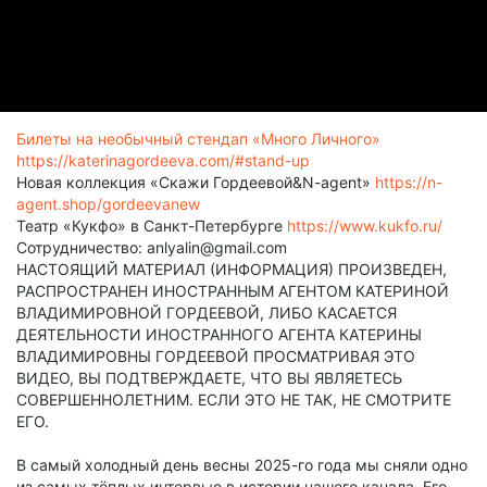
Билеты на необычный стендап «Много Личного»
https://katerinagordeeva.com/#stand-up
Новая коллекция «Скажи Гордеевой&N-agent»
https://n-
agent.shop/gordeevanew
Театр «Кукфо» в Санкт-Петербурге
https://www.kukfo.ru/
Сотрудничество: anlyalin@gmail.com
НАСТОЯЩИЙ МАТЕРИАЛ (ИНФОРМАЦИЯ) ПРОИЗВЕДЕН,
РАСПРОСТРАНЕН ИНОСТРАННЫМ АГЕНТОМ КАТЕРИНОЙ
ВЛАДИМИРОВНОЙ ГОРДЕЕВОЙ, ЛИБО КАСАЕТСЯ
ДЕЯТЕЛЬНОСТИ ИНОСТРАННОГО АГЕНТА КАТЕРИНЫ
ВЛАДИМИРОВНЫ ГОРДЕЕВОЙ ПРОСМАТРИВАЯ ЭТО
ВИДЕО, ВЫ ПОДТВЕРЖДАЕТЕ, ЧТО ВЫ ЯВЛЯЕТЕСЬ
СОВЕРШЕННОЛЕТНИМ. ЕСЛИ ЭТО НЕ ТАК, НЕ СМОТРИТЕ
ЕГО.
В самый холодный день весны 2025-го года мы сняли одно
из самых тёплых интервью в истории нашего канала. Его