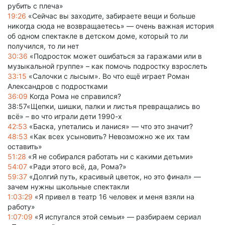
рубить с плеча»
19:26
«Сейчас вы заходите, забираете вещи и больше
никогда сюда не возвращаетесь» — очень важная история
об одном спектакле в детском доме, который то ли
получился, то ли нет
30:36
«Подросток может ошибаться за гаражами или в
музыкальной группе» – как помочь подростку взрослеть
33:15
«Салочки с лысым». Во что ещё играет Роман
Александров с подростками
36:09
Когда Рома не справился?
38:57«Щепки, шишки, палки и листья превращались во
всё» – во что играли дети 1990-х
42:53
«Баска, упетались и ланися» — что это значит?
48:53
«Как всех усыновить? Невозможно же их там
оставить»
51:28
«Я не собирался работать ни с какими детьми»
54:07
«Ради этого всё, да, Рома?»
59:37
«Долгий путь, красивый цветок, но это финал» —
зачем нужны школьные спектакли
1:03:29
«Я привел в театр 16 человек и меня взяли на
работу»
1:07:09
«Я испугался этой семьи» — разбираем сериал