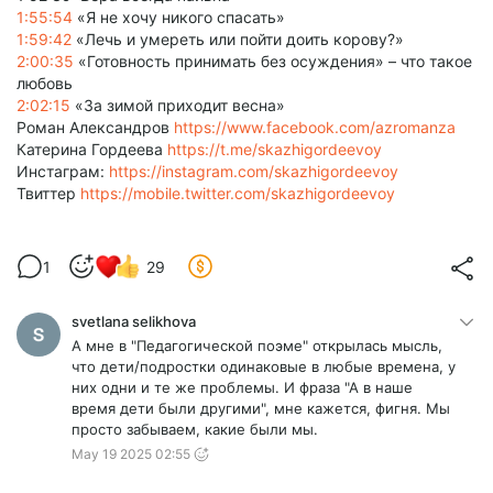
1:55:54
«Я не хочу никого спасать»
1:59:42
«Лечь и умереть или пойти доить корову?»
2:00:35
«Готовность принимать без осуждения» – что такое
любовь
2:02:15
«За зимой приходит весна»
Роман Александров
https://www.facebook.com/azromanza
Катерина Гордеева
https://t.me/skazhigordeevoy
Инстаграм:
https://instagram.com/skazhigordeevoy
Твиттер
https://mobile.twitter.com/skazhigordeevoy
1
29
svetlana selikhova
А мне в "Педагогической поэме" открылась мысль,
что дети/подростки одинаковые в любые времена, у
них одни и те же проблемы. И фраза "А в наше
время дети были другими", мне кажется, фигня. Мы
просто забываем, какие были мы.
May 19 2025 02:55