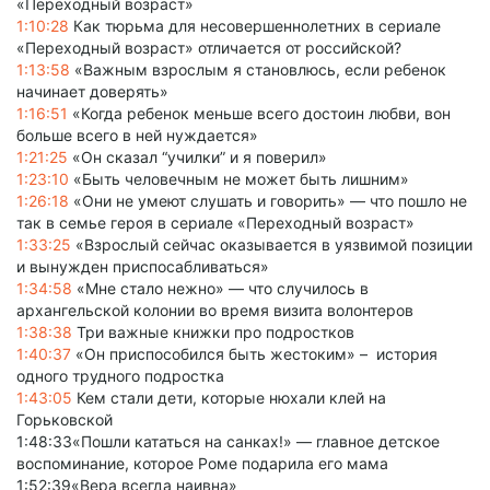
«Переходный возраст»
1:10:28
Как тюрьма для несовершеннолетних в сериале
«Переходный возраст» отличается от российской?
1:13:58
«Важным взрослым я становлюсь, если ребенок
начинает доверять»
1:16:51
«Когда ребенок меньше всего достоин любви, вон
больше всего в ней нуждается»
1:21:25
«Он сказал “училки” и я поверил»
1:23:10
«Быть человечным не может быть лишним»
1:26:18
«Они не умеют слушать и говорить» — что пошло не
так в семье героя в сериале «Переходный возраст»
1:33:25
«Взрослый сейчас оказывается в уязвимой позиции
и вынужден приспосабливаться»
1:34:58
«Мне стало нежно» — что случилось в
архангельской колонии во время визита волонтеров
1:38:38
Три важные книжки про подростков
1:40:37
«Он приспособился быть жестоким» – история
одного трудного подростка
1:43:05
Кем стали дети, которые нюхали клей на
Горьковской
1:48:33«Пошли кататься на санках!» — главное детское
воспоминание, которое Роме подарила его мама
1:52:39«Вера всегда наивна»