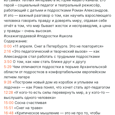
герой – социальный педагог и театральный режиссёр,
работающий с детьми и подростками Роман Александров.
И это — важный разговор о том, как научить взрослеющего
человека говорить правду и доверять миру, отдавая себе
отчёт в том, что мир бывает жесток и несправедлив, а цена
у правды – очень высокая.
#скажигордеевой #подростки #школа
Содержание:
0:00
«11 апреля. Снег в Петербурге. Это не повторится»
2:16
«Это педагогический и творческий вызов» — как
Александров стал работать с трудными подростками
3:50
О том, как нам стать ближе друг к другу
5:29
Чем отличаются подростки в тюрьме Архангельской
области от подростков в комфортабельном европейском
летнем лагере
9:28
«Построим новый дом из коробок и уплывем на
лодочке» — как Рома понял, что хочет стать арт-педагогом
12:28
«У кого-то есть силы перевернуть мир, а у кого-то —
выслушать одного человека»
15:00
Сосна счастливая
15:51
«Снег на траве»
16:48
«Критическое мышление — это не про то, чтобы