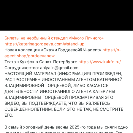
Билеты на необычный стендап «Много Личного»
https://katerinagordeeva.com/#stand-up
Новая коллекция «Скажи Гордеевой&N-agent»
https://n-
agent.shop/gordeevanew
Театр «Кукфо» в Санкт-Петербурге
https://www.kukfo.ru/
Сотрудничество: anlyalin@gmail.com
НАСТОЯЩИЙ МАТЕРИАЛ (ИНФОРМАЦИЯ) ПРОИЗВЕДЕН,
РАСПРОСТРАНЕН ИНОСТРАННЫМ АГЕНТОМ КАТЕРИНОЙ
ВЛАДИМИРОВНОЙ ГОРДЕЕВОЙ, ЛИБО КАСАЕТСЯ
ДЕЯТЕЛЬНОСТИ ИНОСТРАННОГО АГЕНТА КАТЕРИНЫ
ВЛАДИМИРОВНЫ ГОРДЕЕВОЙ ПРОСМАТРИВАЯ ЭТО
ВИДЕО, ВЫ ПОДТВЕРЖДАЕТЕ, ЧТО ВЫ ЯВЛЯЕТЕСЬ
СОВЕРШЕННОЛЕТНИМ. ЕСЛИ ЭТО НЕ ТАК, НЕ СМОТРИТЕ
ЕГО.
В самый холодный день весны 2025-го года мы сняли одно
из самых тёплых интервью в истории нашего канала. Его