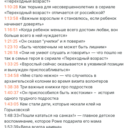
«Переходный возраст»
1:10:28
Как тюрьма для несовершеннолетних в сериале
«Переходный возраст» отличается от российской?
1:13:58
«Важным взрослым я становлюсь, если ребенок
начинает доверять»
1:16:51
«Когда ребенок меньше всего достоин любви, вон
больше всего в ней нуждается»
1:21:25
«Он сказал “училки” и я поверил»
1:23:10
«Быть человечным не может быть лишним»
1:26:18
«Они не умеют слушать и говорить» — что пошло не
так в семье героя в сериале «Переходный возраст»
1:33:25
«Взрослый сейчас оказывается в уязвимой позиции
и вынужден приспосабливаться»
1:34:58
«Мне стало нежно» — что случилось в
архангельской колонии во время визита волонтеров
1:38:38
Три важные книжки про подростков
1:40:37
«Он приспособился быть жестоким» – история
одного трудного подростка
1:43:05
Кем стали дети, которые нюхали клей на
Горьковской
1:48:33«Пошли кататься на санках!» — главное детское
воспоминание, которое Роме подарила его мама
1:52:39«Вера всегда наивна»