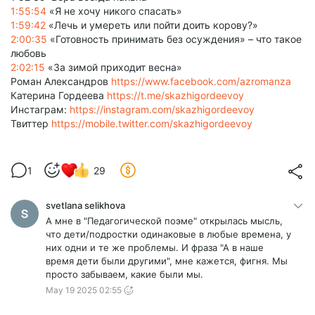
1:55:54
«Я не хочу никого спасать»
1:59:42
«Лечь и умереть или пойти доить корову?»
2:00:35
«Готовность принимать без осуждения» – что такое
любовь
2:02:15
«За зимой приходит весна»
Роман Александров
https://www.facebook.com/azromanza
Катерина Гордеева
https://t.me/skazhigordeevoy
Инстаграм:
https://instagram.com/skazhigordeevoy
Твиттер
https://mobile.twitter.com/skazhigordeevoy
1
29
svetlana selikhova
А мне в "Педагогической поэме" открылась мысль,
что дети/подростки одинаковые в любые времена, у
них одни и те же проблемы. И фраза "А в наше
время дети были другими", мне кажется, фигня. Мы
просто забываем, какие были мы.
May 19 2025 02:55