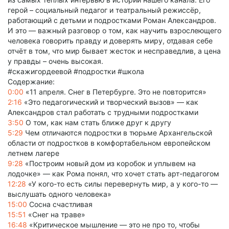
герой – социальный педагог и театральный режиссёр,
работающий с детьми и подростками Роман Александров.
И это — важный разговор о том, как научить взрослеющего
человека говорить правду и доверять миру, отдавая себе
отчёт в том, что мир бывает жесток и несправедлив, а цена
у правды – очень высокая.
#скажигордеевой #подростки #школа
Содержание:
0:00
«11 апреля. Снег в Петербурге. Это не повторится»
2:16
«Это педагогический и творческий вызов» — как
Александров стал работать с трудными подростками
3:50
О том, как нам стать ближе друг к другу
5:29
Чем отличаются подростки в тюрьме Архангельской
области от подростков в комфортабельном европейском
летнем лагере
9:28
«Построим новый дом из коробок и уплывем на
лодочке» — как Рома понял, что хочет стать арт-педагогом
12:28
«У кого-то есть силы перевернуть мир, а у кого-то —
выслушать одного человека»
15:00
Сосна счастливая
15:51
«Снег на траве»
16:48
«Критическое мышление — это не про то, чтобы