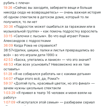
рубить с плеча»
19:26
«Сейчас вы заходите, забираете вещи и больше
никогда сюда не возвращаетесь» — очень важная история
об одном спектакле в детском доме, который то ли
получился, то ли нет
30:36
«Подросток может ошибаться за гаражами или в
музыкальной группе» – как помочь подростку взрослеть
33:15
«Салочки с лысым». Во что ещё играет Роман
Александров с подростками
36:09
Когда Рома не справился?
38:57«Щепки, шишки, палки и листья превращались во
всё» – во что играли дети 1990-х
42:53
«Баска, упетались и ланися» — что это значит?
48:53
«Как всех усыновить? Невозможно же их там
оставить»
51:28
«Я не собирался работать ни с какими детьми»
54:07
«Ради этого всё, да, Рома?»
59:37
«Долгий путь, красивый цветок, но это финал» —
зачем нужны школьные спектакли
1:03:29
«Я привел в театр 16 человек и меня взяли на
работу»
1:07:09
«Я испугался этой семьи» — разбираем сериал