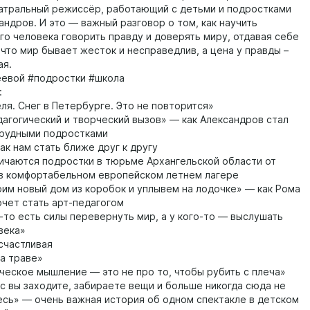
еатральный режиссёр, работающий с детьми и подростками
андров. И это — важный разговор о том, как научить
о человека говорить правду и доверять миру, отдавая себе
 что мир бывает жесток и несправедлив, а цена у правды –
ая.
евой #подростки #школа
:
еля. Снег в Петербурге. Это не повторится»
агогический и творческий вызов» — как Александров стал
трудными подростками
ак нам стать ближе друг к другу
ичаются подростки в тюрьме Архангельской области от
в комфортабельном европейском летнем лагере
им новый дом из коробок и уплывем на лодочке» — как Рома
очет стать арт-педагогом
-то есть силы перевернуть мир, а у кого-то — выслушать
века»
счастливая
а траве»
ческое мышление — это не про то, чтобы рубить с плеча»
 вы заходите, забираете вещи и больше никогда сюда не
сь» — очень важная история об одном спектакле в детском