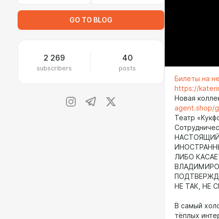
GO TO BLOG
2 269
40
subscribers
posts
Билеты на н
https://kate
Новая колле
agent.shop/
Театр «Кукф
Сотрудничест
НАСТОЯЩИЙ 
ИНОСТРАНН
ЛИБО КАСАЕ
ВЛАДИМИРОВ
ПОДТВЕРЖДА
НЕ ТАК, НЕ 
В самый хол
тёплых инте