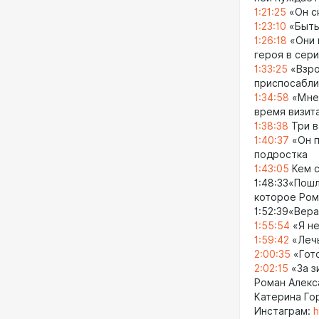
1:21:25
«Он ск
1:23:10
«Быть
1:26:18
«Они 
героя в сер
1:33:25
«Взро
приспосабли
1:34:58
«Мне 
время визит
1:38:38
Три в
1:40:37
«Он п
подростка
1:43:05
Кем с
1:48:33«Пошл
которое Ром
1:52:39«Вера
1:55:54
«Я не
1:59:42
«Лечь
2:00:35
«Гото
2:02:15
«За з
Роман Алек
Катерина Го
Инстаграм:
h