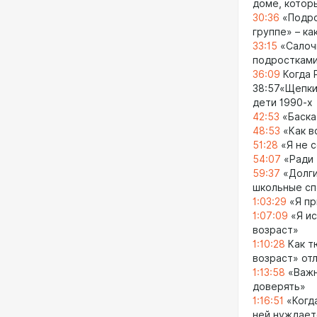
доме, которы
30:36
«Подро
группе» – к
33:15
«Салочк
подросткам
36:09
Когда 
38:57«Щепки,
дети 1990-х
42:53
«Баска,
48:53
«Как в
51:28
«Я не с
54:07
«Ради 
59:37
«Долги
школьные сп
1:03:29
«Я пр
1:07:09
«Я ис
возраст»
1:10:28
Как т
возраст» от
1:13:58
«Важн
доверять»
1:16:51
«Когда
ней нуждает