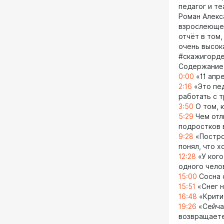
педагог и т
Роман Алекс
взрослеющег
отчёт в том,
очень высок
#скажигорде
Содержание
0:00
«11 апр
2:16
«Это пед
работать с 
3:50
О том, к
5:29
Чем отл
подростков 
9:28
«Постро
понял, что х
12:28
«У кого
одного чело
15:00
Сосна 
15:51
«Снег н
16:48
«Крити
19:26
«Сейчас
возвращаете