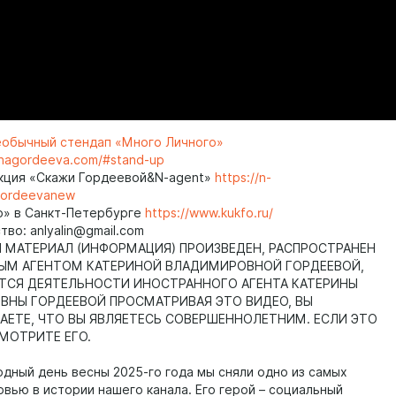
еобычный стендап «Много Личного»
rinagordeeva.com/#stand-up
кция «Скажи Гордеевой&N-agent»
https://n-
gordeevanew
о» в Санкт-Петербурге
https://www.kukfo.ru/
во: anlyalin@gmail.com
МАТЕРИАЛ (ИНФОРМАЦИЯ) ПРОИЗВЕДЕН, РАСПРОСТРАНЕН
ЫМ АГЕНТОМ КАТЕРИНОЙ ВЛАДИМИРОВНОЙ ГОРДЕЕВОЙ,
ТСЯ ДЕЯТЕЛЬНОСТИ ИНОСТРАННОГО АГЕНТА КАТЕРИНЫ
НЫ ГОРДЕЕВОЙ ПРОСМАТРИВАЯ ЭТО ВИДЕО, ВЫ
ЕТЕ, ЧТО ВЫ ЯВЛЯЕТЕСЬ СОВЕРШЕННОЛЕТНИМ. ЕСЛИ ЭТО
СМОТРИТЕ ЕГО.
одный день весны 2025-го года мы сняли одно из самых
рвью в истории нашего канала. Его герой – социальный