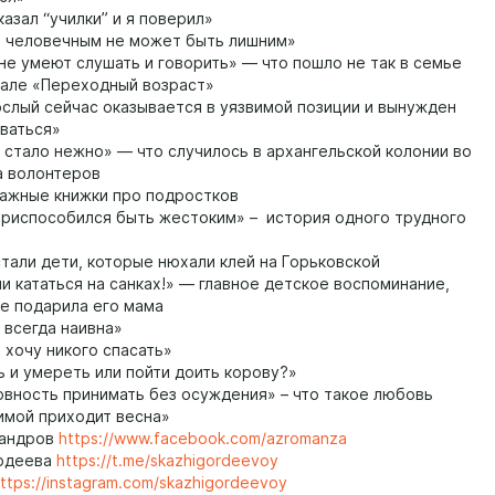
азал “училки” и я поверил»
 человечным не может быть лишним»
не умеют слушать и говорить» — что пошло не так в семье
иале «Переходный возраст»
слый сейчас оказывается в уязвимой позиции и вынужден
ваться»
стало нежно» — что случилось в архангельской колонии во
а волонтеров
ажные книжки про подростков
риспособился быть жестоким» – история одного трудного
тали дети, которые нюхали клей на Горьковской
и кататься на санках!» — главное детское воспоминание,
е подарила его мама
 всегда наивна»
 хочу никого спасать»
 и умереть или пойти доить корову?»
вность принимать без осуждения» – что такое любовь
имой приходит весна»
сандров
https://www.facebook.com/azromanza
рдеева
https://t.me/skazhigordeevoy
ttps://instagram.com/skazhigordeevoy