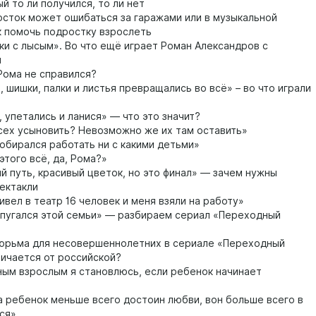
й то ли получился, то ли нет
сток может ошибаться за гаражами или в музыкальной
ак помочь подростку взрослеть
и с лысым». Во что ещё играет Роман Александров с
и
Рома не справился?
 шишки, палки и листья превращались во всё» – во что играли
 упетались и ланися» — что это значит?
сех усыновить? Невозможно же их там оставить»
обирался работать ни с какими детьми»
этого всё, да, Рома?»
й путь, красивый цветок, но это финал» — зачем нужны
ектакли
ивел в театр 16 человек и меня взяли на работу»
пугался этой семьи» — разбираем сериал «Переходный
юрьма для несовершеннолетних в сериале «Переходный
личается от российской?
ым взрослым я становлюсь, если ребенок начинает
 ребенок меньше всего достоин любви, вон больше всего в
ся»