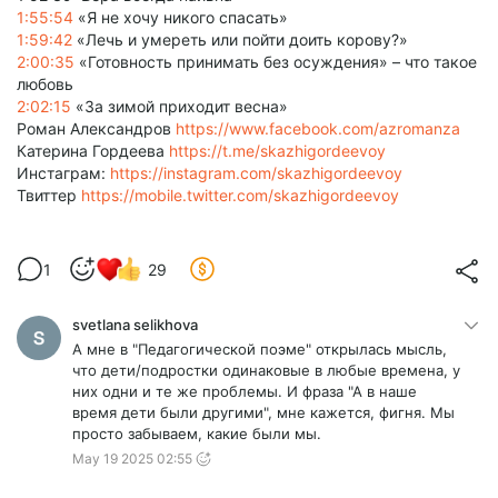
1:55:54
«Я не хочу никого спасать»
1:59:42
«Лечь и умереть или пойти доить корову?»
2:00:35
«Готовность принимать без осуждения» – что такое
любовь
2:02:15
«За зимой приходит весна»
Роман Александров
https://www.facebook.com/azromanza
Катерина Гордеева
https://t.me/skazhigordeevoy
Инстаграм:
https://instagram.com/skazhigordeevoy
Твиттер
https://mobile.twitter.com/skazhigordeevoy
1
29
svetlana selikhova
А мне в "Педагогической поэме" открылась мысль,
что дети/подростки одинаковые в любые времена, у
них одни и те же проблемы. И фраза "А в наше
время дети были другими", мне кажется, фигня. Мы
просто забываем, какие были мы.
May 19 2025 02:55