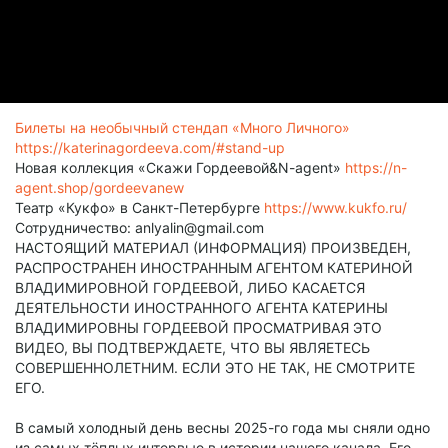
Билеты на необычный стендап «Много Личного»
https://katerinagordeeva.com/#stand-up
Новая коллекция «Скажи Гордеевой&N-agent»
https://n-
agent.shop/gordeevanew
Театр «Кукфо» в Санкт-Петербурге
https://www.kukfo.ru/
Сотрудничество: anlyalin@gmail.com
НАСТОЯЩИЙ МАТЕРИАЛ (ИНФОРМАЦИЯ) ПРОИЗВЕДЕН,
РАСПРОСТРАНЕН ИНОСТРАННЫМ АГЕНТОМ КАТЕРИНОЙ
ВЛАДИМИРОВНОЙ ГОРДЕЕВОЙ, ЛИБО КАСАЕТСЯ
ДЕЯТЕЛЬНОСТИ ИНОСТРАННОГО АГЕНТА КАТЕРИНЫ
ВЛАДИМИРОВНЫ ГОРДЕЕВОЙ ПРОСМАТРИВАЯ ЭТО
ВИДЕО, ВЫ ПОДТВЕРЖДАЕТЕ, ЧТО ВЫ ЯВЛЯЕТЕСЬ
СОВЕРШЕННОЛЕТНИМ. ЕСЛИ ЭТО НЕ ТАК, НЕ СМОТРИТЕ
ЕГО.
В самый холодный день весны 2025-го года мы сняли одно
из самых тёплых интервью в истории нашего канала. Его