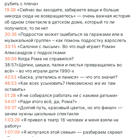
рубить с плеча»
19:26
«Сейчас вы заходите, забираете вещи и больше
никогда сюда не возвращаетесь» — очень важная история
об одном спектакле в детском доме, который то ли
получился, то ли нет
30:36
«Подросток может ошибаться за гаражами или в
музыкальной группе» – как помочь подростку взрослеть
33:15
«Салочки с лысым». Во что ещё играет Роман
Александров с подростками
36:09
Когда Рома не справился?
38:57«Щепки, шишки, палки и листья превращались во
всё» – во что играли дети 1990-х
42:53
«Баска, упетались и ланися» — что это значит?
48:53
«Как всех усыновить? Невозможно же их там
оставить»
51:28
«Я не собирался работать ни с какими детьми»
54:07
«Ради этого всё, да, Рома?»
59:37
«Долгий путь, красивый цветок, но это финал» —
зачем нужны школьные спектакли
1:03:29
«Я привел в театр 16 человек и меня взяли на
работу»
1:07:09
«Я испугался этой семьи» — разбираем сериал