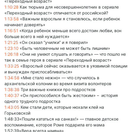
«Переходный возраст»
1:10:28
Как тюрьма для несовершеннолетних в сериале
«Переходный возраст» отличается от российской?
1:13:58
«Важным взрослым я становлюсь, если ребенок
начинает доверять»
1:16:51
«Когда ребенок меньше всего достоин любви, вон
больше всего в ней нуждается»
1:21:25
«Он сказал “училки” и я поверил»
1:23:10
«Быть человечным не может быть лишним»
1:26:18
«Они не умеют слушать и говорить» — что пошло не
так в семье героя в сериале «Переходный возраст»
1:33:25
«Взрослый сейчас оказывается в уязвимой позиции
и вынужден приспосабливаться»
1:34:58
«Мне стало нежно» — что случилось в
архангельской колонии во время визита волонтеров
1:38:38
Три важные книжки про подростков
1:40:37
«Он приспособился быть жестоким» – история
одного трудного подростка
1:43:05
Кем стали дети, которые нюхали клей на
Горьковской
1:48:33«Пошли кататься на санках!» — главное детское
воспоминание, которое Роме подарила его мама
1:52:39«Вера всегда наивна»