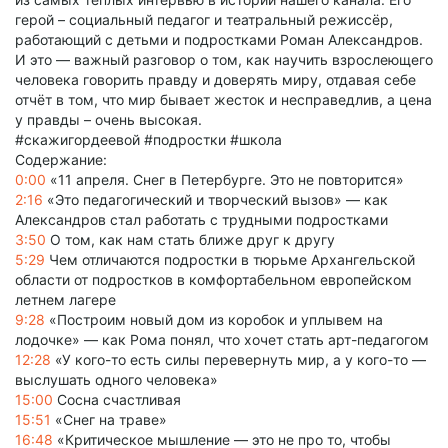
герой – социальный педагог и театральный режиссёр,
работающий с детьми и подростками Роман Александров.
И это — важный разговор о том, как научить взрослеющего
человека говорить правду и доверять миру, отдавая себе
отчёт в том, что мир бывает жесток и несправедлив, а цена
у правды – очень высокая.
#скажигордеевой #подростки #школа
Содержание:
0:00
«11 апреля. Снег в Петербурге. Это не повторится»
2:16
«Это педагогический и творческий вызов» — как
Александров стал работать с трудными подростками
3:50
О том, как нам стать ближе друг к другу
5:29
Чем отличаются подростки в тюрьме Архангельской
области от подростков в комфортабельном европейском
летнем лагере
9:28
«Построим новый дом из коробок и уплывем на
лодочке» — как Рома понял, что хочет стать арт-педагогом
12:28
«У кого-то есть силы перевернуть мир, а у кого-то —
выслушать одного человека»
15:00
Сосна счастливая
15:51
«Снег на траве»
16:48
«Критическое мышление — это не про то, чтобы