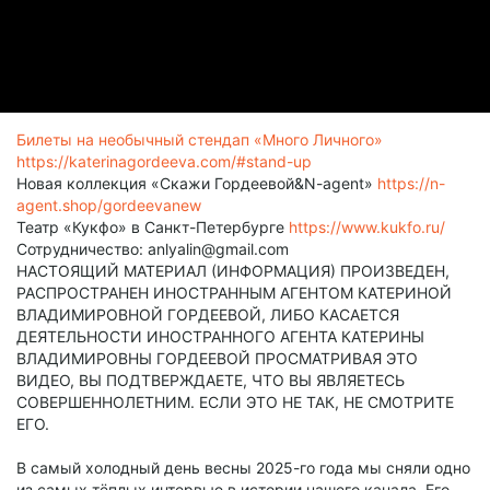
Билеты на необычный стендап «Много Личного»
https://katerinagordeeva.com/#stand-up
Новая коллекция «Скажи Гордеевой&N-agent»
https://n-
agent.shop/gordeevanew
Театр «Кукфо» в Санкт-Петербурге
https://www.kukfo.ru/
Сотрудничество: anlyalin@gmail.com
НАСТОЯЩИЙ МАТЕРИАЛ (ИНФОРМАЦИЯ) ПРОИЗВЕДЕН,
РАСПРОСТРАНЕН ИНОСТРАННЫМ АГЕНТОМ КАТЕРИНОЙ
ВЛАДИМИРОВНОЙ ГОРДЕЕВОЙ, ЛИБО КАСАЕТСЯ
ДЕЯТЕЛЬНОСТИ ИНОСТРАННОГО АГЕНТА КАТЕРИНЫ
ВЛАДИМИРОВНЫ ГОРДЕЕВОЙ ПРОСМАТРИВАЯ ЭТО
ВИДЕО, ВЫ ПОДТВЕРЖДАЕТЕ, ЧТО ВЫ ЯВЛЯЕТЕСЬ
СОВЕРШЕННОЛЕТНИМ. ЕСЛИ ЭТО НЕ ТАК, НЕ СМОТРИТЕ
ЕГО.
В самый холодный день весны 2025-го года мы сняли одно
из самых тёплых интервью в истории нашего канала. Его