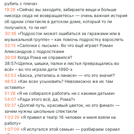
рубить с плеча»
19:26
«Сейчас вы заходите, забираете вещи и больше
никогда сюда не возвращаетесь» — очень важная история
об одном спектакле в детском доме, который то ли
получился, то ли нет
30:36
«Подросток может ошибаться за гаражами или в
музыкальной группе» – как помочь подростку взрослеть
33:15
«Салочки с лысым». Во что ещё играет Роман
Александров с подростками
36:09
Когда Рома не справился?
38:57«Щепки, шишки, палки и листья превращались во
всё» – во что играли дети 1990-х
42:53
«Баска, упетались и ланися» — что это значит?
48:53
«Как всех усыновить? Невозможно же их там
оставить»
51:28
«Я не собирался работать ни с какими детьми»
54:07
«Ради этого всё, да, Рома?»
59:37
«Долгий путь, красивый цветок, но это финал» —
зачем нужны школьные спектакли
1:03:29
«Я привел в театр 16 человек и меня взяли на
работу»
1:07:09
«Я испугался этой семьи» — разбираем сериал