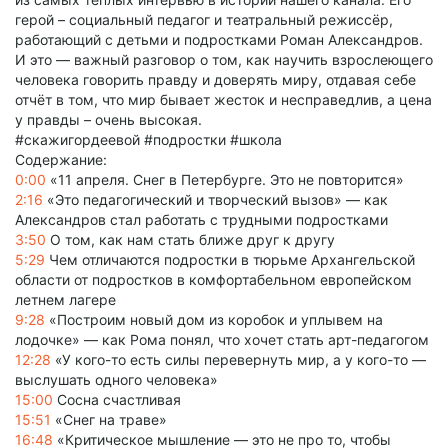
герой – социальный педагог и театральный режиссёр,
работающий с детьми и подростками Роман Александров.
И это — важный разговор о том, как научить взрослеющего
человека говорить правду и доверять миру, отдавая себе
отчёт в том, что мир бывает жесток и несправедлив, а цена
у правды – очень высокая.
#скажигордеевой #подростки #школа
Содержание:
0:00
«11 апреля. Снег в Петербурге. Это не повторится»
2:16
«Это педагогический и творческий вызов» — как
Александров стал работать с трудными подростками
3:50
О том, как нам стать ближе друг к другу
5:29
Чем отличаются подростки в тюрьме Архангельской
области от подростков в комфортабельном европейском
летнем лагере
9:28
«Построим новый дом из коробок и уплывем на
лодочке» — как Рома понял, что хочет стать арт-педагогом
12:28
«У кого-то есть силы перевернуть мир, а у кого-то —
выслушать одного человека»
15:00
Сосна счастливая
15:51
«Снег на траве»
16:48
«Критическое мышление — это не про то, чтобы