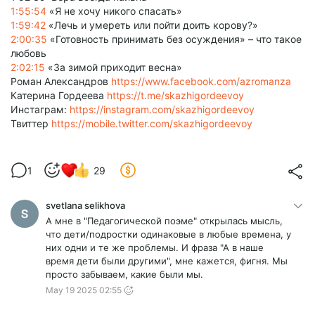
1:55:54
«Я не хочу никого спасать»
1:59:42
«Лечь и умереть или пойти доить корову?»
2:00:35
«Готовность принимать без осуждения» – что такое
любовь
2:02:15
«За зимой приходит весна»
Роман Александров
https://www.facebook.com/azromanza
Катерина Гордеева
https://t.me/skazhigordeevoy
Инстаграм:
https://instagram.com/skazhigordeevoy
Твиттер
https://mobile.twitter.com/skazhigordeevoy
1
29
svetlana selikhova
А мне в "Педагогической поэме" открылась мысль,
что дети/подростки одинаковые в любые времена, у
них одни и те же проблемы. И фраза "А в наше
время дети были другими", мне кажется, фигня. Мы
просто забываем, какие были мы.
May 19 2025 02:55