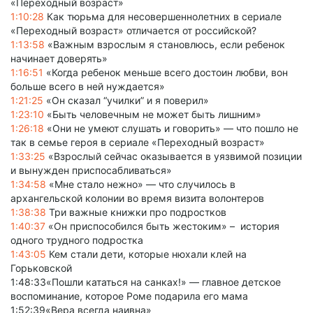
«Переходный возраст»
1:10:28
Как тюрьма для несовершеннолетних в сериале
«Переходный возраст» отличается от российской?
1:13:58
«Важным взрослым я становлюсь, если ребенок
начинает доверять»
1:16:51
«Когда ребенок меньше всего достоин любви, вон
больше всего в ней нуждается»
1:21:25
«Он сказал “училки” и я поверил»
1:23:10
«Быть человечным не может быть лишним»
1:26:18
«Они не умеют слушать и говорить» — что пошло не
так в семье героя в сериале «Переходный возраст»
1:33:25
«Взрослый сейчас оказывается в уязвимой позиции
и вынужден приспосабливаться»
1:34:58
«Мне стало нежно» — что случилось в
архангельской колонии во время визита волонтеров
1:38:38
Три важные книжки про подростков
1:40:37
«Он приспособился быть жестоким» – история
одного трудного подростка
1:43:05
Кем стали дети, которые нюхали клей на
Горьковской
1:48:33«Пошли кататься на санках!» — главное детское
воспоминание, которое Роме подарила его мама
1:52:39«Вера всегда наивна»