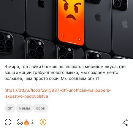
В мире, где лайки больше не являются мерилом вкуса, где
ваши эмоции требуют нового языка, мы создаем нечто
большее, чем просто обои. Мы создаем опыт!
https://dtf.ru/flood/2915987-dtf-unofficial-wallpapers-
iskusstvo-nedovolstva
dtf
мемы
обои
2