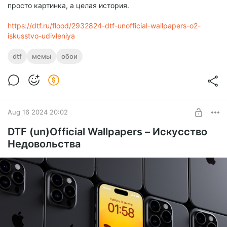
просто картинка, а целая история.
https://dtf.ru/flood/2932824-dtf-unofficial-wallpapers-o2-
iskusstvo-udivleniya
dtf
мемы
обои
Aug 16 2024 20:02
DTF (un)Official Wallpapers – Искусство
Недовольства