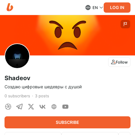
LOG IN
EN
Follow
Shadeov
Создаю цифровые шедевры с душой
0
subscribers
3
posts
SUBSCRIBE