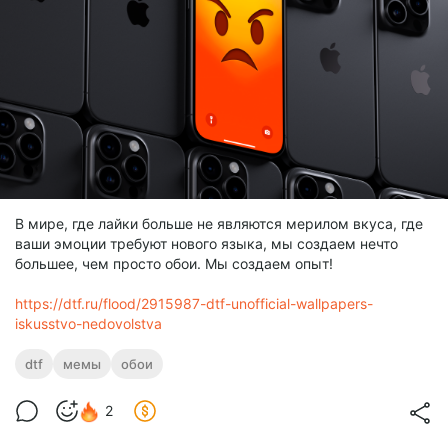
В мире, где лайки больше не являются мерилом вкуса, где
ваши эмоции требуют нового языка, мы создаем нечто
большее, чем просто обои. Мы создаем опыт!
https://dtf.ru/flood/2915987-dtf-unofficial-wallpapers-
iskusstvo-nedovolstva
dtf
мемы
обои
2