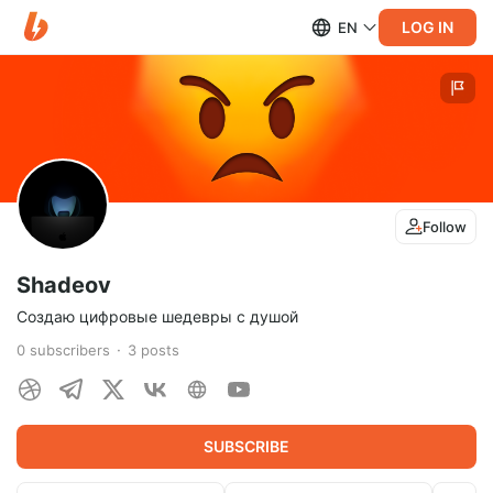
LOG IN
EN
Follow
Shadeov
Создаю цифровые шедевры с душой
0
subscribers
3
posts
SUBSCRIBE