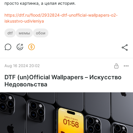
просто картинка, а целая история.
https://dtf.ru/flood/2932824-dtf-unofficial-wallpapers-o2-
iskusstvo-udivleniya
dtf
мемы
обои
Aug 16 2024 20:02
DTF (un)Official Wallpapers – Искусство
Недовольства