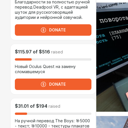
Благодарности за полностью ручной
перевод Deadpool VR, с адаптацией
шуток для русскоговорящей
аудитории и нейронной озвучкой.
DONATE
$115.97
of
$516
raised
Новый Oculus Quest на замену
сломавшемуся
DONATE
$31.01
of
$194
raised
На ручной перевод The Boys: 🎯5000
- текст; 🎯10000 - текстуры плакатов