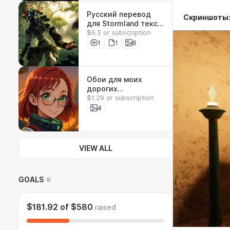
Русский перевод
Скриншоты
для Stormland текст
$6.5 or subscription
+ озвучка
1
1
6
Обои для моих
дорогих
$1.29 or subscription
подписчиков
4
VIEW ALL
GOALS
6
$181.92
of
$580
raised