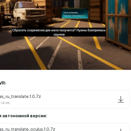
VR:
as_ru_translate.1.0.7z
.14 Kb
я автономной версии:
as_ru_translate_oculus.1.0.7z