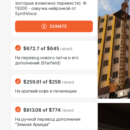
(которые возможно перевести); 🎯
15000 - озвучка нейронкой от
SynthVoice
DONATE
$672.7
of
$645
raised
На перевод нового патча и его
дополнений (Starfield)
$259.61
of
$258
raised
На крепкий кофе и печенюшки
$813.08
of
$774
raised
На ручной перевод дополнения
"Земная Армада"