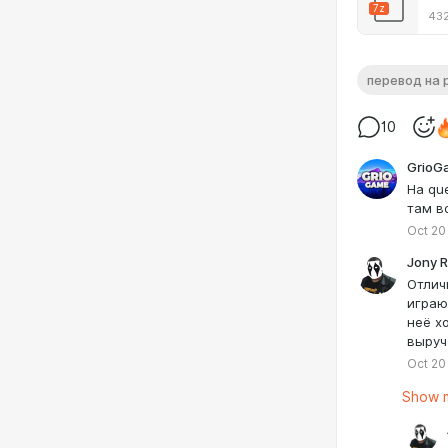
7z
432
перевод на 
10
GrioG
На qu
там в
Oct 20
Jony 
Отлич
играю
неё х
выруч
Oct 20
Show m