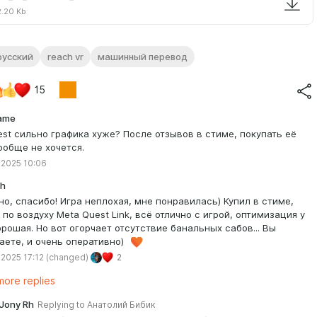
.20 Kb
русский
reach vr
машинный перевод
15
ame
est сильно графика хуже? После отзывов в стиме, покупать её
ообще не хочется.
 2025 10:06
Rh
но, спасибо! Игра неплохая, мне понравилась) Купил в стиме,
 по воздуху Meta Quest Link, всё отлично с игрой, оптимизация у
орошая. Но вот огорчает отсутствие банальных сабов... Вы
аете, и очень оперативно)
 2025 17:12
(changed)
2
ore replies
Jony Rh
Replying to
Анатолий Бибик