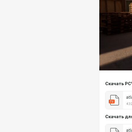
Скачать PC
atl
7z
432
Скачать дл
atl