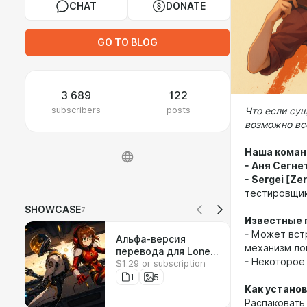
CHAT
DONATE
GO TO BLOG
3 689
122
subscribers
posts
Что если сущ
возможно всё
Наша коман
- Аня Сегнет
- Sergei [Ze
тестировщик
SHOWCASE
7
Известные 
- Может вст
Альфа-версия
механизм ло
перевода для Lone
- Некоторое
$1.29 or subscription
Echo
1
5
Как устано
Распаковать 