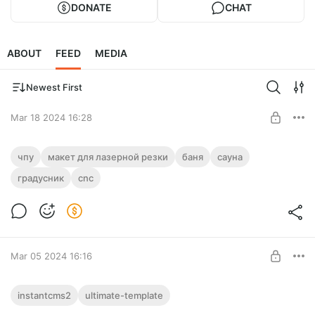
DONATE
CHAT
ABOUT
FEED
MEDIA
Newest First
Mar 18 2024 16:28
Корпус градусника в сауну. Макет для
чпу
макет для лазерной резки
баня
сауна
лазерной резки
градусник
cnc
Level required:
Принес как-то коллега градусник и попросил сделать для
Филантроп
него некий корпус, чтобы красиво его установить в бане.
UNLOCK POST
Mar 05 2024 16:16
Обновление шаблона «Ultimate» для
instantcms2
ultimate-template
InstantCMS 2.15.2u1