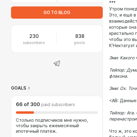
***
Утром понед
GO TO BLOG
Это, и ещё в
взаимодейст
которые она
кристально п
230
838
чтобы это вы
subscribers
posts
К’Нектатуэт 
Эми: Какого 
Тейлор: Дум
флакона.
GOALS
3
Эми: Ох. Точ
<АВ: Данные
66
of
300
paid subscribers
Тейлор: Ага.
перенастрои
Столько подписчиков мне нужно,
чтобы закрыть ежемесячный
ипотечный платёж.
Что ж, это к