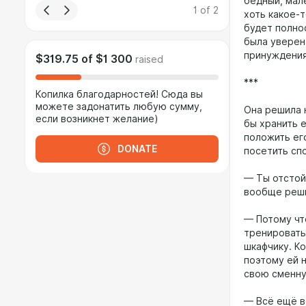
бедный, мал
1
of
2
хоть какое-т
будет полнос
была уверен
принуждения 
$319.75
of
$1 300
raised
***
Копилка благодарностей! Сюда вы
можете задонатить любую сумму,
Она решила н
если возникнет желание)
бы хранить е
положить ег
DONATE
посетить спо
— Ты отстой
вообще реши
— Потому чт
тренировать
шкафчику. Ко
поэтому ей 
свою сменну
— Всё ещё ве