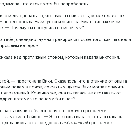
подумала, что стоит хотя бы попробовать.
ла меня сделать то, что, как ты считаешь, может даже не
— переспросила Вики, уставившись на Эми с выражением
це. — Почему ты поступила со мной
так
?
о тебе, очевидно, нужна тренировка после того, как ты съела
 прошлым вечером.
хикала над протяжным стоном, который издала Виктория.
той, — простонала Вики. Оказалось, что в отличие от опыта
ловым полем в поясе, со снятым щитом Вики могла получить
т упражнений. Конечно же, она пыталась не отставать от
одруг, потому что почему бы и нет?
е заставляли тебя выполнять сложную программу
 — заметила Тейлор. — Это не наша вина, что ты пыталась
то делали мы, а не следовала
собственной
программе.