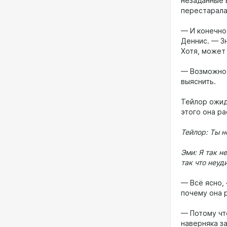
незаданные 
перестарала
— И конечно
Деннис. — Зн
Хотя, может 
— Возможно.
выяснить.
Тейлор ожид
этого она р
Тейлор: Ты н
Эми: Я так н
так что неуд
— Всё ясно,
почему она 
— Потому чт
наверняка за