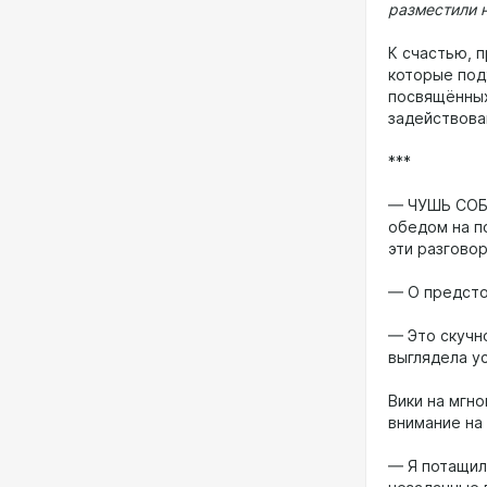
разместили 
К счастью, 
которые под
посвящённых
задействова
***
— ЧУШЬ СОБА
обедом на п
эти разгово
— О предсто
— Это скучно
выглядела у
Вики на мгно
внимание на
— Я потащил