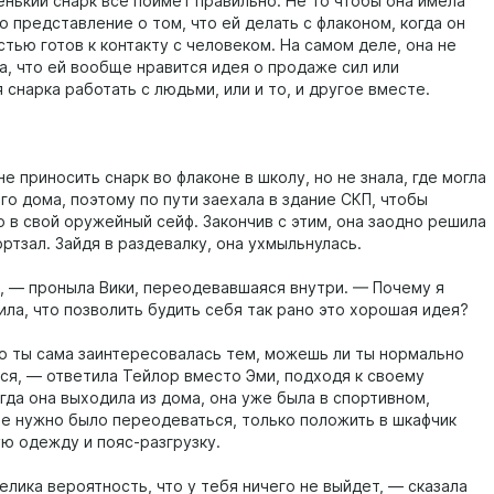
енький снарк всё поймёт правильно. Не то чтобы она имела
о представление о том, что ей делать с флаконом, когда он
тью готов к контакту с человеком. На самом деле, она не
а, что ей вообще нравится идея о продаже сил или
снарка работать с людьми, или и то, и другое вместе.
е приносить снарк во флаконе в школу, но не знала, где могла
го дома, поэтому по пути заехала в здание СКП, чтобы
о в свой оружейный сейф. Закончив с этим, она заодно решила
ртзал. Зайдя в раздевалку, она ухмыльнулась.
, — проныла Вики, переодевавшаяся внутри. — Почему я
ла, что позволить будить себя так рано это хорошая идея?
о ты сама заинтересовалась тем, можешь ли ты нормально
ся, — ответила Тейлор вместо Эми, подходя к своему
гда она выходила из дома, она уже была в спортивном,
не нужно было переодеваться, только положить в шкафчик
ю одежду и пояс-разгрузку.
лика вероятность, что у тебя ничего не выйдет, — сказала