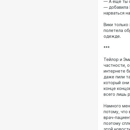
— А ещё ты с
— добавила 
нарваться на
Вики только 
полетела об
одежде.
***
Тейлор и Эм
частности, о
интернете б
даже пили та
который они
конце концов
всего лишь 
Намного мен
потому, что 
врач-пациент
поэтому спл
этой новост