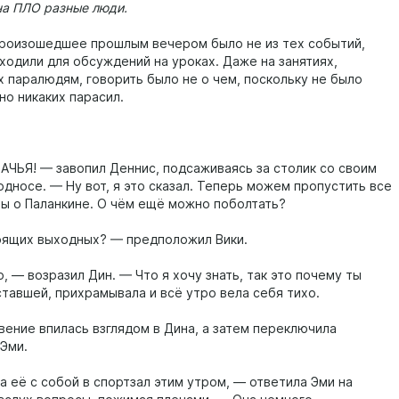
на ПЛО разные люди.
произошедшее прошлым вечером было не из тех событий,
ходили для обсуждений на уроках. Даже на занятиях,
 паралюдям, говорить было не о чем, поскольку не было
но никаких парасил.
ЧЬЯ! — завопил Деннис, подсаживаясь за столик со своим
односе. — Ну вот, я это сказал. Теперь можем пропустить все
ры о Паланкине. О чём ещё можно поболтать?
ящих выходных? — предположил Вики.
, — возразил Дин. — Что я хочу знать, так это почему ты
ставшей, прихрамывала и всё утро вела себя тихо.
вение впилась взглядом в Дина, а затем переключила
 Эми.
а её с собой в спортзал этим утром, — ответила Эми на