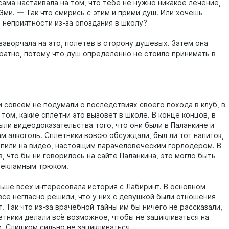
ама настаивала на том, что тебе не нужно никакое лечение,
Эми. — Так что смирись с этим и прими душ. Или хочешь
 неприятности из-за опоздания в школу?
заворчала на это, полетев в сторону душевых. Затем она
ратно, потому что душ определённо не стоило принимать в
и совсем не подумали о последствиях своего похода в клуб, в
 том, какие сплетни это вызовет в школе. В конце концов, в
ыли видеодоказательства того, что они были в Паланкине и
м алкоголь. Сплетники вовсю обсуждали, был ли тот напиток,
 пили на видео, настоящим парачеловеческим горлодёром. В
, что бы ни говорилось на сайте Паланкина, это могло быть
рекламным трюком.
ьше всех интересовала история с Лабиринт. В основном
все негласно решили, что у них с девушкой были отношения
. Так что из-за врачебной тайны им бы ничего не рассказали,
етники делали всё возможное, чтобы не зацикливаться на
и. Слишком сильно не зацикливаться.