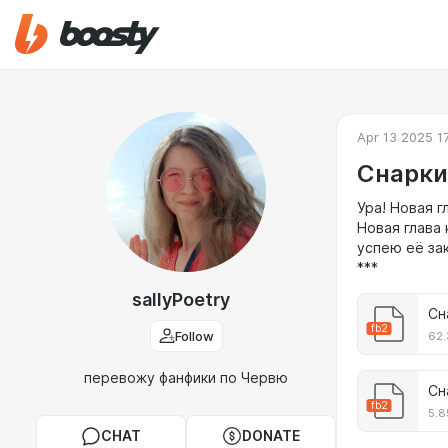
Apr 13 2025 1
Снарки.
Ура! Новая г
Новая глава 
успею её за
***
sallyPoetry
Сн
fb2
Follow
62.
перевожу фанфики по Червю
Сн
fb2
5.8
CHAT
DONATE