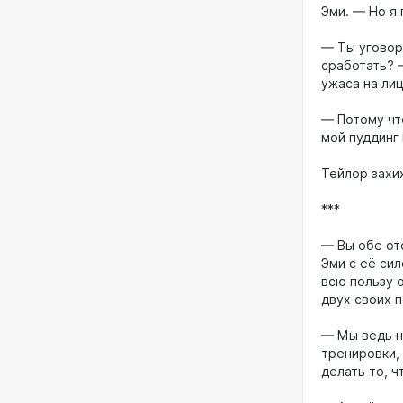
Эми. — Но я 
— Ты уговори
сработать? 
ужаса на ли
— Потому чт
мой пуддинг
Тейлор захи
***
— Вы обе отс
Эми с её си
всю пользу о
двух своих п
— Мы ведь н
тренировки,
делать то, ч