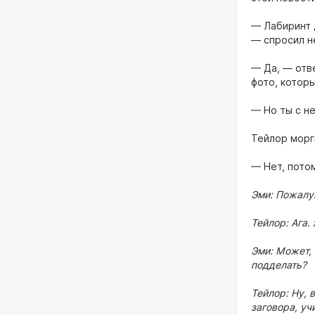
— Лабиринт 
— спросил н
— Да, — отве
фото, котор
— Но ты с н
Тейлор морг
— Нет, потом
Эми: Пожалуй
Тейлор: Ага.
Эми: Может, 
подделать?
Тейлор: Ну, 
заговора, уч