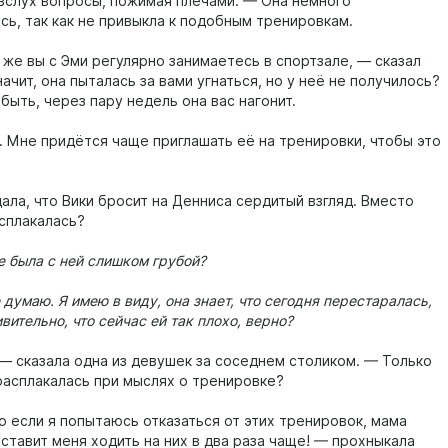
вслух вопросы, пожимая плечами. — Она немного
сь, так как не привыкла к подобным тренировкам.
 же вы с Эми регулярно занимаетесь в спортзале, — сказал
ачит, она пыталась за вами угнаться, но у неё не получилось?
быть, через пару недель она вас нагонит.
 Мне придётся чаще приглашать её на тренировки, чтобы это
ала, что Вики бросит на Денниса сердитый взгляд. Вместо
асплакалась?
е была с ней слишком грубой?
е думаю. Я имею в виду, она знает, что сегодня перестаралась,
ивительно, что сейчас ей так плохо, верно?
 — сказала одна из девушек за соседнем столиком. — Только
расплакалась при мыслях о тренировке?
о если я попытаюсь отказаться от этих тренировок, мама
ставит меня ходить на них в два раза чаще! — прохныкала