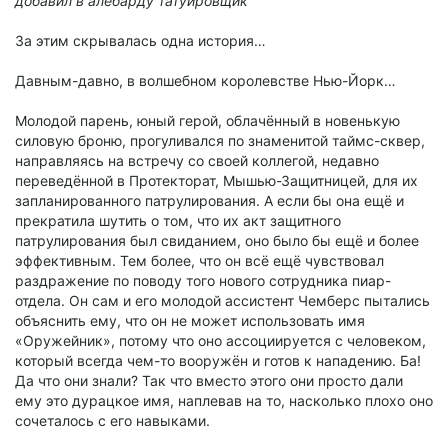
добавил в алебарду татуировщик
За этим скрывалась одна история…
Давным-давно, в волшебном королевстве Нью-Йорк…
Молодой парень, юный герой, облачённый в новенькую
силовую броню, прогуливался по знаменитой таймс-сквер,
направляясь на встречу со своей коллегой, недавно
переведённой в Протекторат, Мышью-Защитницей, для их
запланированного патрулирования. А если бы она ещё и
прекратила шутить о том, что их акт защитного
патрулирования был свиданием, оно было бы ещё и более
эффективным. Тем более, что он всё ещё чувствовал
раздражение по поводу того нового сотрудника пиар-
отдела. Он сам и его молодой ассистент Чемберс пытались
объяснить ему, что он не может использовать имя
«Оружейник», потому что оно ассоциируется с человеком,
который всегда чем-то вооружён и готов к нападению. Ба!
Да что они знали? Так что вместо этого они просто дали
ему это дурацкое имя, наплевав на то, насколько плохо оно
сочеталось с его навыками.