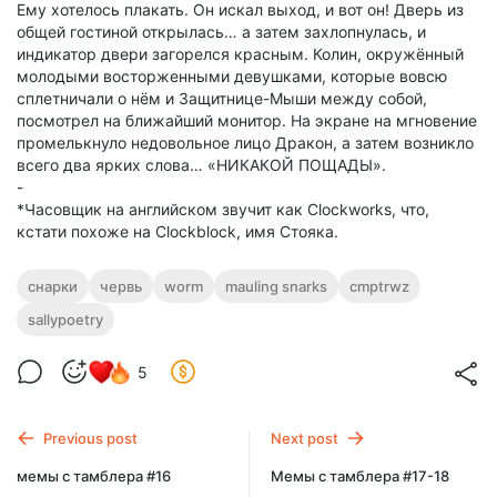
Ему хотелось плакать. Он искал выход, и вот он! Дверь из
общей гостиной открылась… а затем захлопнулась, и
индикатор двери загорелся красным. Колин, окружённый
молодыми восторженными девушками, которые вовсю
сплетничали о нём и Защитнице-Мыши между собой,
посмотрел на ближайший монитор. На экране на мгновение
промелькнуло недовольное лицо Дракон, а затем возникло
всего два ярких слова… «НИКАКОЙ ПОЩАДЫ».
-
*Часовщик на английском звучит как Clockworks, что,
кстати похоже на Clockblock, имя Стояка.
снарки
червь
worm
mauling snarks
cmptrwz
sallypoetry
5
Previous post
Next post
мемы с тамблера #16
Мемы с тамблера #17-18