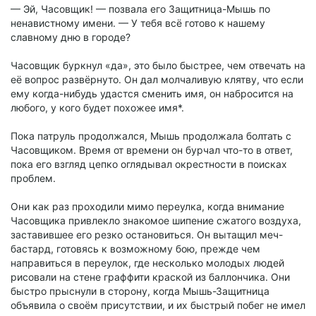
— Эй, Часовщик! — позвала его Защитница-Мышь по
ненавистному имени. — У тебя всё готово к нашему
славному дню в городе?
Часовщик буркнул «да», это было быстрее, чем отвечать на
её вопрос развёрнуто. Он дал молчаливую клятву, что если
ему когда-нибудь удастся сменить имя, он набросится на
любого, у кого будет похожее имя*.
Пока патруль продолжался, Мышь продолжала болтать с
Часовщиком. Время от времени он бурчал что-то в ответ,
пока его взгляд цепко оглядывал окрестности в поисках
проблем.
Они как раз проходили мимо переулка, когда внимание
Часовщика привлекло знакомое шипение сжатого воздуха,
заставившее его резко остановиться. Он вытащил меч-
бастард, готовясь к возможному бою, прежде чем
направиться в переулок, где несколько молодых людей
рисовали на стене граффити краской из баллончика. Они
быстро прыснули в сторону, когда Мышь-Защитница
объявила о своём присутствии, и их быстрый побег не имел