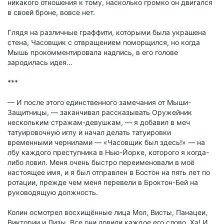
никакого отношения к тому, насколько громко он двигался
в своей броне, вовсе нет.
Глядя на различные граффити, которыми была украшена
стена, Часовщик с отвращением поморщился, но когда
Мышь прокомментировала надпись, в его голове
зародилась идея…
***
— И после этого единственного замечания от Мыши-
Защитницы, — заканчивал рассказывать Оружейник
нескольким стражам-девушкам, — я добавил в меч
татуировочную иглу и начал делать татуировки
временными чернилами — «Часовщик был здесь!» — на
лбу каждого преступника в Нью-Йорке, которого я когда-
либо ловил. Меня очень быстро переименовали в моё
настоящее имя, и я был отправлен в Бостон на пять лет по
ротации, прежде чем меня перевели в Броктон-Бей на
руководящую должность.
Колин осмотрел восхищённые лица Мол, Висты, Панацеи,
Виктории и Лизы. Все они ловили каждое его слово. Ха! И