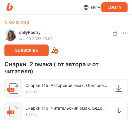
LOG IN
EN
Go to blog
sallyPoetry
Jan 19 2025 18:07
SUBSCRIBE
Снарки. 2 омака ( от автора и от
читателя)
Снарки 115. Авторский омак. Объяснения Оружейника..fb2
fb2
4.68 Kb
Снарки 116. Читательский омак. Бедовый пистолет-татуировщик (автор Локи Торсон).fb2
fb2
8.44 Kb