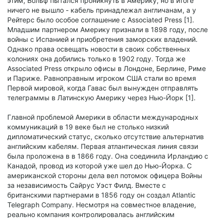
этим, Вольф пытался проникнуть в Америку, но в итоге
ничего не вышло - кабель принадлежал англичанам, а у
Рейтерс было особое соглашение с Associated Press [1].
Младшим партнером Америку признали в 1898 году, после
войны с Испанией и приобретения заморских владений.
Однако права освещать новости в своих собственных
колониях она добились только в 1902 году. Тогда же
Associated Press открыло офисы в Лондоне, Берлине, Риме
и Париже. Равноправным игроком США стали во время
Первой мировой, когда Гавас был вынужден отправлять
телеграммы в Латинскую Америку через Нью-Йорк [1].
Главной проблемой Америки в области международных
коммуникаций в 19 веке был не столько низкий
дипломатический статус, сколько отсутствие альтернатив
английским кабелям. Первая атлантическая линия связи
была проложена в в 1866 году. Она соединила Ирландию с
Канадой, провод из которой уже шел до Нью-Йорка. С
американской стороны дела вел потомок офицера Войны
за независимость Сайрус Уэст Филд. Вместе с
британскими партнерами в 1856 году он создал Atlantic
Telegraph Company. Несмотря на совместное владение,
реально компания контролировалась английским