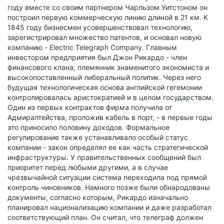
году вместе со своим партнером Чарльзом Уитстоном он
построил первую коммерческую линию длиной в 21 км. К
1845 году бизнесмен усовершенствовал технологию,
зарегистрировал множество патентов, и основал новую
компанию - Electric Telegraph Company. Главным
инвестором предприятия был Джон Рикардо - член
финансового клана, племянник знаменитого экономиста и
высокопоставленный либеральный политик. Через него
будущая технологическая основа английской гегемонии
контролировалась аристократией и в целом государством.
Один из первых контрактов фирма получила от
Адмиралтейства, проложив кабель в порт, - в первые годы
это приносило половину доходов. Формальное
регулирование также устанавливало особый статус
компании - закон определял ее как часть стратегической
инфраструктуры. У правительственных сообщений был
приоритет перед любыми другими, а в случае
чрезвычайной ситуации система переходила под прямой
контроль чиновников. Намного позже были обнародованы
документы, согласно которым, Рикардо изначально
планировал национализацию компании и даже разработал
соответствующий план. Он считал, что телеграф должен