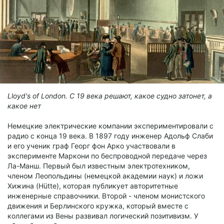
Lloyd's of London. С 19 века решают, какое судно затонет, а
какое нет
Немецкие электрические компании экспериментировали с
радио с конца 19 века. В 1897 году инженер Адольф Слаби
и его ученик граф Георг фон Арко участвовали в
эксперименте Маркони по беспроводной передаче через
Ла-Манш. Первый был известным электротехником,
членом Леопольдины (немецкой академии наук) и ложи
Хижина (Hütte), которая публикует авторитетные
инженерные справочники. Второй - членом монистского
движения и Берлинского кружка, который вместе с
коллегами из Вены развивал логический позитивизм. У