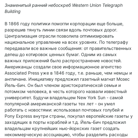
Знаменитый ранний небоскреб Western Union Telegraph
Building
В 1866 году политики помогли корпорации еще больше,
разрешив тянуть линии связи вдоль почтовых дорог.
Централизация отрасли позволила оптимизировать
национальное управление на всех уровнях. По телеграфу
передавали все важные сообщения: от правительственных
депеш до котировок ценных бумаг. Одним из самых
важных приложений было распространение новостей.
Американцы создали свое информационное агентство
Associated Press уже в 1846 году, т.е. раньше, чем немцы и
англичане. Инициативу предложил газетный магнат Мозес
Йель-Бич. Он был членом аристократической семьи и
потомком человека, в честь которого назвали известный
университет. Будучи владельцем New York Sun - самой
популярной американской газеты тех лет - он умел
работать с новостями: использовал почтовых голубей и
Pony Express внутри страны, покупал европейские газеты у
заходящих в порты кораблей и т.д. Йель-Бич предложил
владельцам крупнейших нью-йоркских газет создать
некоммерческую ассоциацию, чтобы разделить расходы