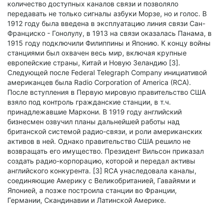
количество доступных каналов связи и позволяло
передавать не только сигналы азбуки Морзе, но и голос. В
1912 году была введена в эксплуатацию линия связи Сан-
Франциско - Гонолулу, в 1913 на связи оказалась Панама, в
1915 году подключили Филиппины и Японию. К концу войны
станциями был охвачен весь мир, включая крупные
европейские страны, Китай и Новую Зеландию [3].
Следующей после Federal Telegraph Company инициативой
американцев была Radio Corporation of America (RCA).
После вступления в Первую мировую правительство США
взяло под контроль гражданские станции, в т.ч.
принадлежавшие Маркони. В 1919 году английский
бизнесмен озвучил планы дальнейшей работы над
британской системой радио-связи, и роли американских
активов в ней. Однако правительство США решило не
возвращать его имущество. Президент Вильсон приказал
создать радио-корпорацию, которой и передал активы
английского конкурента. [3] RCA унаследовала каналы,
соединяющие Америку с Великобританией, Гавайями и
Японией, а позже построила станции во Франции,
Германии, Скандинавии и Латинской Америке.