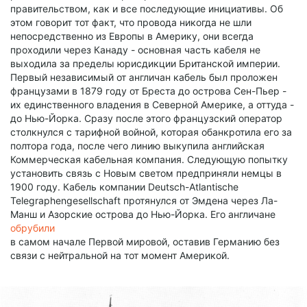
правительством, как и все последующие инициативы. Об
этом говорит тот факт, что провода никогда не шли
непосредственно из Европы в Америку, они всегда
проходили через Канаду - основная часть кабеля не
выходила за пределы юрисдикции Британской империи.
Первый независимый от англичан кабель был проложен
французами в 1879 году от Бреста до острова Сен-Пьер -
их единственного владения в Северной Америке, а оттуда -
до Нью-Йорка. Сразу после этого французский оператор
столкнулся с тарифной войной, которая обанкротила его за
полтора года, после чего линию выкупила английская
Коммерческая кабельная компания. Следующую попытку
установить связь с Новым светом предприняли немцы в
1900 году. Кабель компании Deutsch-Atlantische
Telegraphengesellschaft протянулся от Эмдена через Ла-
Манш и Азорские острова до Нью-Йорка. Его англичане
обрубили
в самом начале Первой мировой, оставив Германию без
связи с нейтральной на тот момент Америкой.