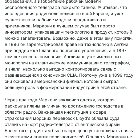
образования, а изобретение рабочей модели
беспроводного телеграфа покрыто тайной. Учитывая, что
исследования радиоволн велись по всей Европе, и уже
существовали рабочие модели передатчиков и
приемников, Маркони в лучшем случае был просто
инноватором, упаковавшим технологию в продукт, который
можно запатентовать. Возможно, даже в этом ему помогли.
В 1896 он зарегестрировал права на технологию в Англии
при поддержке Главного почтового управления, а в 1897
там же основал компанию. Англичане уже имели опыт
монополии на атлантические коммуникации с телеграфом,
и знали, насколько выгодно контролировать связь с
развивающейся экономикой США. Поэтому уже в 1899 году
они основали американский филиал, который сыграл
большую роль в формировании индустрии в этой стране.
Через два года Маркони заключил сделку, которая
раскрыла планы англичан по достижению господства в
области радио. Важнейшая институция в сфере
страхования морских перевозок Lloyd's обязала суда
ставить на борт радио-телеграф от английской фирмы.
Более того, радистам было запрещено устанавливать связь
с системами других производителей. Однако у Маркони не