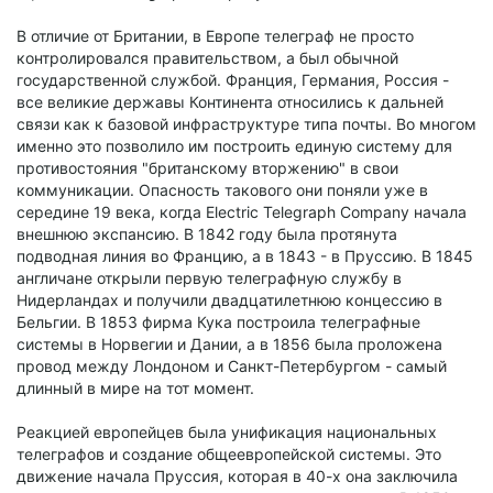
В отличие от Британии, в Европе телеграф не просто
контролировался правительством, а был обычной
государственной службой. Франция, Германия, Россия -
все великие державы Континента относились к дальней
связи как к базовой инфраструктуре типа почты. Во многом
именно это позволило им построить единую систему для
противостояния "британскому вторжению" в свои
коммуникации. Опасность такового они поняли уже в
середине 19 века, когда Electric Telegraph Company начала
внешнюю экспансию. В 1842 году была протянута
подводная линия во Францию, а в 1843 - в Пруссию. В 1845
англичане открыли первую телеграфную службу в
Нидерландах и получили двадцатилетнюю концессию в
Бельгии. В 1853 фирма Кука построила телеграфные
системы в Норвегии и Дании, а в 1856 была проложена
провод между Лондоном и Санкт-Петербургом - самый
длинный в мире на тот момент.
Реакцией европейцев была унификация национальных
телеграфов и создание общеевропейской системы. Это
движение начала Пруссия, которая в 40-х она заключила