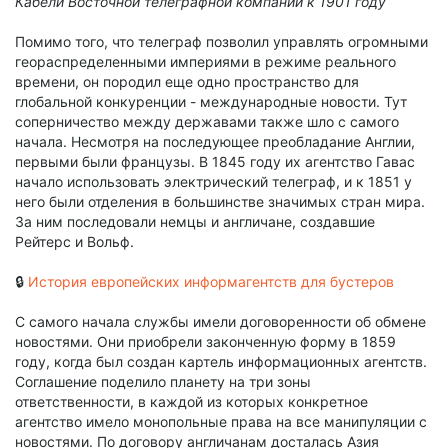
Кабели Восточной телеграфной компании к 1901 году
Помимо того, что телеграф позволил управлять огромными
геораспределенными империями в режиме реального
времени, он породил еще одно пространство для
глобальной конкуренции - международные новости. Тут
соперничество между державами также шло с самого
начала. Несмотря на последующее преобладание Англии,
первыми были французы. В 1845 году их агентство Гавас
начало использовать электрический телеграф, и к 1851 у
него были отделения в большинстве значимых стран мира.
За ним последовали немцы и англичане, создавшие
Рейтерс и Вольф.
🔒
История европейских информагентств для бустеров
С самого начала службы имели договоренности об обмене
новостями. Они приобрели законченную форму в 1859
году, когда был создан картель информационных агентств.
Соглашение поделило планету на три зоны
ответственности, в каждой из которых конкретное
агентство имело монопольные права на все манипуляции с
новостями. По договору англичанам досталась Азия