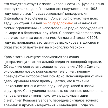
это свидетельствует о запланированности конфуза с целью
раскрутить скандал. У немцев это получилось, и в 1903
году состоялась "предварительная" конференция
(International Radiotelegraph Convention) с участием всех
ведущих стран. На ней
было предложено
отказаться от
любых ограничений на использование радио-оборудования
на море и в береговых службах. С повесткой согласились
все участники, за исключением Англии и Италии. К 1908
году их продавили, заставили ратифицировать договор и
отказаться от претензий на монополию Маркони.
Кроме того, немецкое правительство начало
централизацию национальной радио-инженерной отрасли.
Объединив соответствующие направления AEG и Сименс,
оно создало новую корпорацию Telefunken, первым
президентом которой стал фон Арко. Консолидация усилий
дало Германии такое преимущество, что в течение
нескольких лет она стала ведущей державой в новой
индустрии. Свет увидели первые электронные компоненты,
направленные антенны, система радио-навигации
(Telefunken Kompass Sender), передача сигналов точного
времени и другие изобретения и инновации. Тогда же