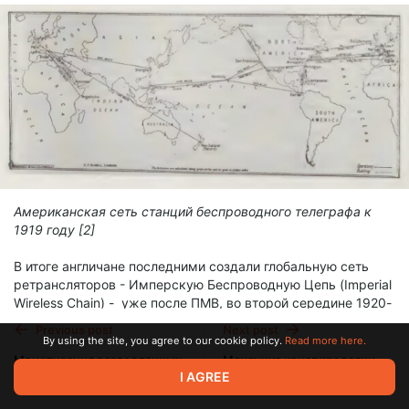
Американская сеть станций беспроводного телеграфа к
1919 году [2]
В итоге англичане последними создали глобальную сеть
ретрансляторов - Имперскую Беспроводную Цепь (Imperial
Wireless Chain) - уже после ПМВ, во второй середине 1920-
х. Ее основой стали коротковолновые направленные
Previous post
Next post
передатчики так называемой лучевой системы Маркони
By using the site, you agree to our cookie policy.
Read more here.
(Marconi beam system), которые позволили англичанам
Монетизация разведданных
Механика конспирологии
снова вырваться вперед. Технология потребляла меньше
I AGREE
Aug 17 2024 11:12
Jan 21 10:59
энергии, позволяла использовать больше каналов и была