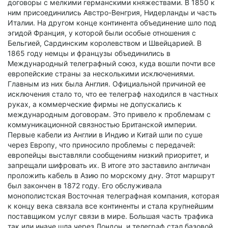
договоры с мелкими германскими княжествами. В 1850 к
ним присоединились Австро-Венгрия, Нидерланды и часть
Италии. На другом конце континента объединение шло под
эгидой Франция, у которой были особые отношения с
Бельгией, Сардинским королевством и Швейцарией. В
1865 году немцы и французы объединились в
Международный телеграфный союз, куда вошли почти все
европейские страны за несколькими исключениями.
Главным из них была Англия. Официальной причиной ее
исключения стало то, что ее телеграф находился в частных
руках, а коммерческие фирмы не допускались к
международным договорам. Это привело к проблемам с
коммуникационной связностью Британской империи.
Первые кабели из Англии в Индию и Китай шли по суше
через Европу, что приносило проблемы с передачей:
европейцы выставляли сообщениям низкий приоритет, и
запрещали шифровать их. В итоге это заставило англичан
проложить кабель в Азию по морскому дну. Этот маршрут
был закончен в 1872 году. Его обслуживала
монополистская Восточная телеграфная компания, которая
к концу века связала все континенты и стала крупнейшим
поставщиком услуг связи в мире. Большая часть трафика
так или иначе шла через Лондон, и телеграф стал базовой