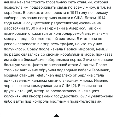
немцы начали строить глобальную сеть станций, которая
позволила им поддерживать связь по всему миру, в т.ч. на
кораблях. В рамках этого проекта в 1911 году по приказу
кайзера компания построила вышки в США. Летом 1914
года немцы осуществили радиотелеграфирование на
расстоянии 6500 км из Германии в Америку. Так они
планировали отказаться от контролируемой англичанами
международной телеграфной системы. В итоге они не
успели перевести в эфир весь трафик, но что-то у них
получилось. Сразу после начала Первой мировой, немцы
по радио связались со своими кораблями в море, приказав
им зайти в ближайшие нейтральные порты. Этим они спасли
большую часть флота от внезапной атаки Антанты. После
того как англичане обрубили подводные кабели Германии,
мощная станция Telefunken недалеко от Берлина стала
единственным каналом связи с внешним миром. Именно
через нее шли коммуникации с США [2]. Большинство
других станций, которые располагались в немецких
колониях или иностранных государствах, были уничтожены
либо взяты под контроль местными правительствами.