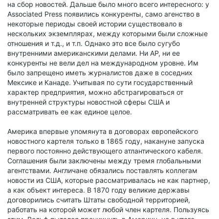
на сбор новостей. Дальше было много всего интересного: у
Associated Press появились конкуренты, само агенство в
некоторые периоды своей истории существовало в
нескольких экземплярах, между которыми были сложные
отношения и т.д., и т.п. Однако это все было сугубо
внутренними американскими делами. Ни AP, ни ее
конкуренты не вели дел на международном уровне. Им
было запрещено иметь журналистов даже в соседних
Мексике и Канаде. Учитывая по сути государственный
характер предприятия, можно абстрагироваться от
внутренней структуры новостной сферы США и
рассматривать ее как единое целое.
Америка впервые упомянута в договорах европейского
новостного картеля только в 1865 году, накануне запуска
первого постоянно действующего атлантического кабеля.
Соглашения были заключены между тремя глобальными
агентствами. Англичане обязались поставлять коллегам
новости из США, которые рассматривалась не как партнер,
а как объект интереса. В 1870 году великие державы
договорились считать Штаты свободной территорией,
работать на которой может любой член картеля. Пользуясь