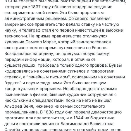
В США телеграф был очень быстро оценен правительством,
которое уже 1837 году объявило тендер на создание
экспериментальной линии. Это было прорывным
административным решением. Со своего появления
американское правительство делало ставку на частную
науку, и телеграф стал его первой инвестицией в высокие
технологии. На призыв правительства откликнулся
художник Сэмюэл Морзе, который заинтересовался
электричеством во время путешествия по Европе.
Возвращаясь на родину, он придумал новую схему
передачи информации, которая, в отличие от
существующих, требовала только одного провода. Буквы
кодировались не сочетаниями сигналов и поворотами
стрелок, а "линейным письмом", основанным на сочетании
"гудков" и пауз между ними. Это было настоящим
концептуальным прорывом. Не обладая достаточными
познаниями в физике, бывший художник сотрудничал с
несколькими специалистами, пока на него не вышел
Альфред Вейл, инженер из семьи состоятельного
промышленника. В 1838 году они провели демонстрацию
прототипа для правительства, и к 1844 на бюджетные
деньги построили линию от Балтимора до Вашингтона.
Служба управлялась генеральным почтмейстером, но не