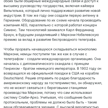
обоих были обширные международные связи и доступ к
высшему руководству государства, включая кайзера
Вильгельма, который лично поддерживал развитие новой
индустрии. В том же году они создали первую антенну в
Германии. Оборудование по их схеме начала производить
компания AEG, параллельно с которой работал концерн
Сименс. Там технологией занимался Карл Фердинанд
Браун, в будущем разделивший с Маркони Нобелевскую
премию за вклад в развитие беспроводного телеграфа.
Чтобы прорвать начавшуюся складываться монополию
Маркони, немцы поступили так же как в случае с
телеграфом - создали международную организацию. Она
началась с дипломатического скандала с принцем
Генрихом - братом немецкого императора. В 1902 году он
возвращался из официальной поездки в США на корабле
Deutschland. Решив отправить по радио благодарность
американскому народу за гостеприимство, он обнаружил,
что не может связаться с береговыми станциями
производства Маркони, потому что сам использовал
систему Слаби-Арко. Учитывая, что сообщение было
протокольным, проблемы не должно было быть - такие
вещи обговариваются заранее. С высокой вероятностью