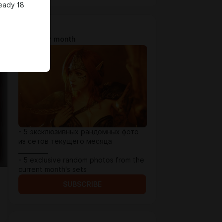
ready 18
1 lvl
$2.58 per month
- 5 эксклюзивных рандомных фото
из сетов текущего месяца
__________
- 5 exclusive random photos from the
current month's sets
SUBSCRIBE