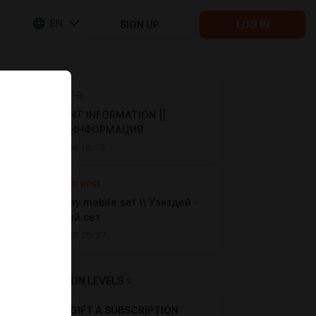
EN
SIGN UP
LOG IN
Next post
IMPORTANT INFORMATION ||
ВАЖНАЯ ИНФОРМАЦИЯ
Oct 30 2024 18:59
Previous post
Wednesday mobile set \\ Уэнздей -
мобильный сет
Oct 23 2024 20:27
SUBSCRIPTION LEVELS
5
GIFT A SUBSCRIPTION