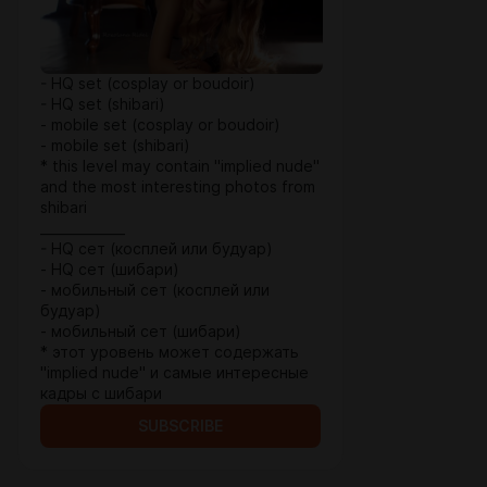
- HQ set (cosplay or boudoir)
- HQ set (shibari)
- mobile set (cosplay or boudoir)
- mobile set (shibari)
* this level may contain "implied nude"
and the most interesting photos from
shibari
_____________
- HQ сет (косплей или будуар)
- HQ сет (шибари)
- мобильный сет (косплей или
будуар)
- мобильный сет (шибари)
* этот уровень может содержать
"implied nude" и самые интересные
кадры с шибари
SUBSCRIBE