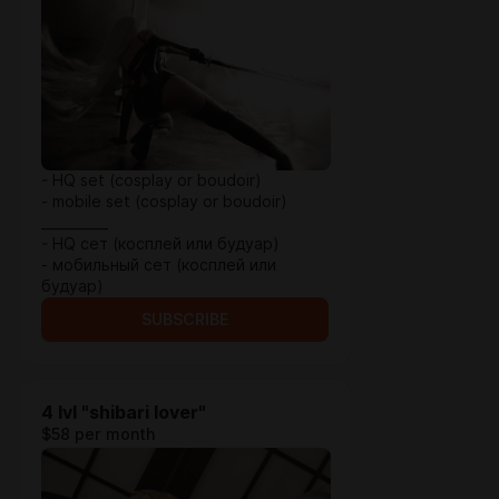
- HQ set (cosplay or boudoir)
- mobile set (cosplay or boudoir)
__________
- HQ сет (косплей или будуар)
- мобильный сет (косплей или
будуар)
SUBSCRIBE
4 lvl "shibari lover"
$58 per month