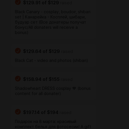
$129.91
of
$129
raised
Black Canary - cosplay, boudoir, shibari
set | Канарейка - Косплей, шибари,
будуар сет (Все донатеры получат
бонус/All donaters will receive a
bonus)
$129.64
of
$129
raised
Black Cat - video and photos (shibari)
$158.94
of
$155
raised
Shadowheart DRESS cosplay 💙 (bonus
content for all donater)
$197.14
of
$194
raised
Подарок на 8 марта: красивый
комплект белья для фотосесии! A gift