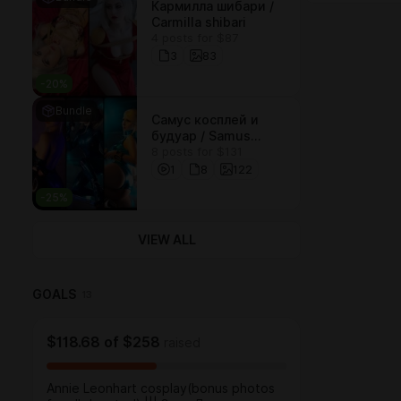
Кармилла шибари /
Carmilla shibari
4 posts for $87
3
83
-
20
%
Bundle
Самус косплей и
будуар / Samus
8 posts for $131
cosplay & boudoir
1
8
122
-
25
%
VIEW ALL
GOALS
13
$118.68
of
$258
raised
Annie Leonhart cosplay(bonus photos