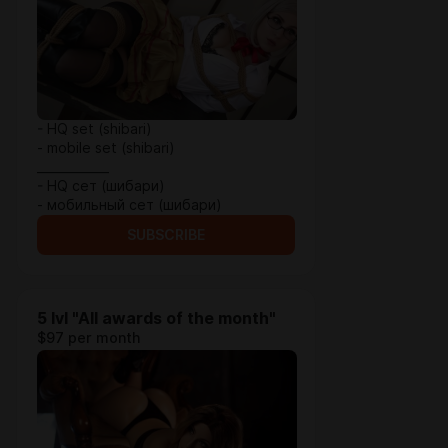
- HQ set (shibari)
- mobile set (shibari)
____________
- HQ сет (шибари)
- мобильный сет (шибари)
SUBSCRIBE
5 lvl "All awards of the month"
$97 per month