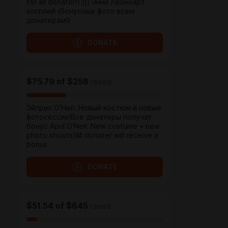
for all donater!) ||| Энни Леонхарт
косплей (бонусные фото всем
донатерам!)
DONATE
$75.79
of
$258
raised
Эйприл О’Нил: Новый костюм и новые
фотосессии!Все донатеры получат
бонуc April O’Neil: New costume + new
photo shoots!All donater will receive a
bonus
DONATE
$51.54
of
$645
raised