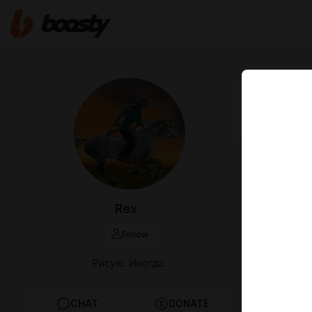
May 22 2025 
Быличк
Rex
Follow
Рисую. Иногда.
CHAT
DONATE