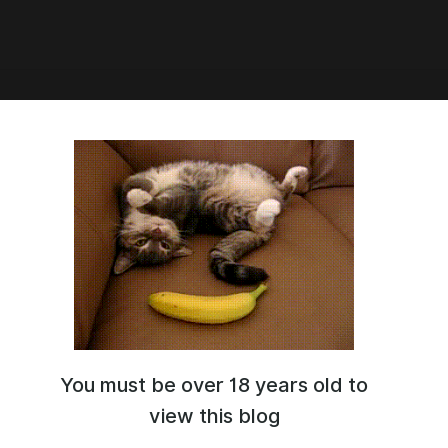
20:43
а ч.2. #08
You must be over 18 years old to
view this blog