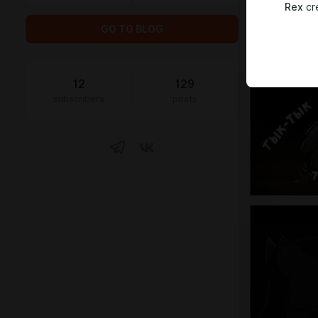
Rex
cre
GO TO BLOG
12
129
subscribers
posts