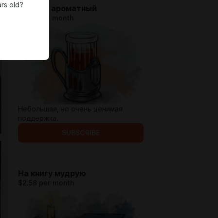
rs old?
На чаёк ароматный
$0.65 per month
Небольшая, но очень ценимая
поддержка.
SUBSCRIBE
На книгу мудрую
$2.58 per month