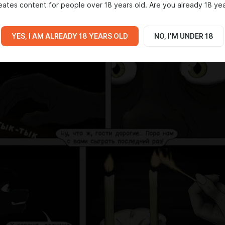
ates content for people over 18 years old. Are you already 18 yea
YES, I AM ALREADY 18 YEARS OLD
NO, I'M UNDER 18