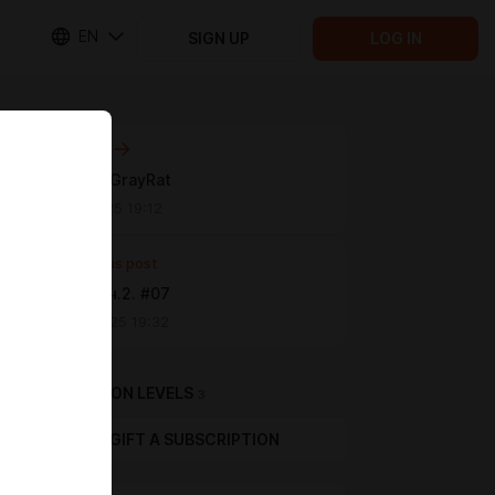
EN
SIGN UP
LOG IN
Next post
Коллаб с GrayRat
Jun 02 2025 19:12
Previous post
Быличка ч.2. #07
May 20 2025 19:32
SUBSCRIPTION LEVELS
3
GIFT A SUBSCRIPTION