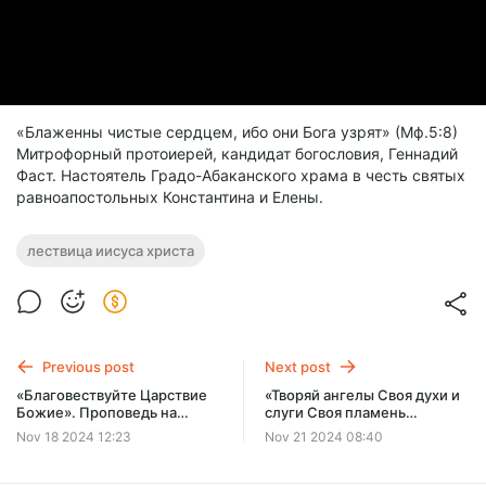
«Блаженны чистые сердцем, ибо они Бога узрят» (Мф.5:8)
Митрофорный протоиерей, кандидат богословия, Геннадий
Фаст. Настоятель Градо-Абаканского храма в честь святых
равноапостольных Константина и Елены.
лествица иисуса христа
Previous post
Next post
«Благовествуйте Царствие
«Творяй ангелы Своя духи и
Божие». Проповедь на
слуги Своя пламень
Евангелие от Луки 9:1-6.
огненный». Празднование
Nov 18 2024 12:23
Nov 21 2024 08:40
Суббота 16.11.2024
Собора Архистратига
Михаила 21.11.2024 г.