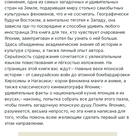
сомнения, одна из самых загадочных и удивительных
стран на Земле, подарившая миру столько самобытных
культурных феноменов, что и не сосчитать. Географически
будучи Востоком, а ментально тяготея к Западу, она
зависла где-то посередине и способна удивить любого
иностранца.Эта книга для тех, кто чувствует очарование
Японии, заинтригован и хотел бы узнать о ней больше.
Здесь объединены академические знания об истории и
культуре страны, а также личный опыт автора.
Серьёзность содержания сочетается с увлекательным
языком повествования и лёгкостью изложения. На
страницах этой книги вас ждут:- главные вехи японской
истории - от самурайских войн до атомной бомбардировки
Хиросимы и Нагасаки;- корни феномена манги и аниме, а
также классического кинематографа Японии;-
удивительные факты о национальной кухне японцев и их
вкусах;- наконец, попытка собрать все детали этого пазла,
чтобы понять загадочную японскую душу.Понять Японию,
разумеется, весьма непросто, но эта книга написана для
того, чтобы помочь всем желающим сделать первый шаг в
этом направлении.