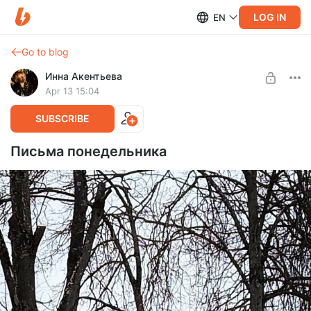
LOG IN
EN
Go to blog
Инна Акентьева
Apr 13 15:04
SUBSCRIBE
Письма понедельника