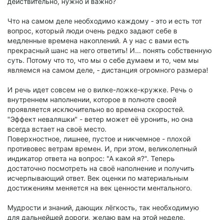
действительно, нужно и важно?
Что на самом деле необходимо каждому - это и есть тот
вопрос, который люди очень редко задают себе в
медленные времена накоплений. А у нас с вами есть
прекрасный шанс на него ответить! И... понять собственную
суть. Потому что то, что мы о себе думаем и то, чем мы
являемся на самом деле, - дистанция огромного размера!
И речь идет совсем не о вилке-ложке-кружке. Речь о
внутреннем наполнении, которое в полноте своей
проявляется исключительно во времена скоростей.
"Эффект неваляшки" - ветер может её уронить, но она
всегда встает на своё место.
Поверхностное, лишнее, пустое и никчемное - плохой
противовес ветрам времен. И, при этом, великолепный
индикатор ответа на вопрос: "А какой я?". Теперь
достаточно посмотреть на своё наполнение и получить
исчерпывающий ответ. Век оценки по материальным
достижениям меняется на век ценности ментального.
Мудрости и знаний, дающих лёгкость, так необходимую
для дальнейшей дороги, желаю вам на этой неделе.