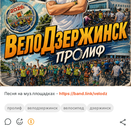
Песня на муз.площадках -
https://band.link/velodz
пролиф
велодзержинск
велосипед
дзержинск