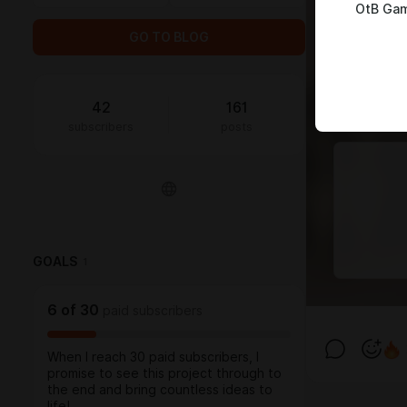
OtB Ga
GO TO BLOG
42
161
subscribers
posts
GOALS
1
6
of
30
paid subscribers
When I reach 30 paid subscribers, I
promise to see this project through to
the end and bring countless ideas to
life!