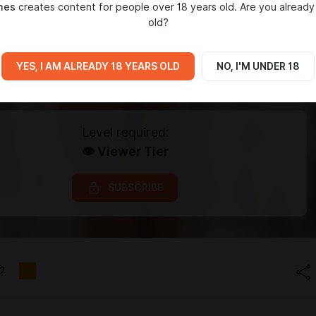
mes
creates content for people over 18 years old. Are you already
old?
YES, I AM ALREADY 18 YEARS OLD
NO, I'M UNDER 18
Level required:
👁️ Viewer Tier
SUBSCRIBE
2