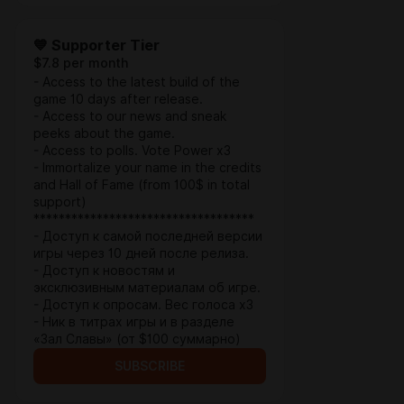
💙 Supporter Tier
$7.8 per month
- Access to the latest build of the
game 10 days after release.
- Access to our news and sneak
peeks about the game.
- Access to polls. Vote Power x3
- Immortalize your name in the credits
and Hall of Fame (from 100$ in total
support)
***********************************
- Доступ к самой последней версии
игры через 10 дней после релиза.
- Доступ к новостям и
эксклюзивным материалам об игре.
- Доступ к опросам. Вес голоса x3
- Ник в титрах игры и в разделе
«Зал Славы» (от $100 суммарно)
SUBSCRIBE