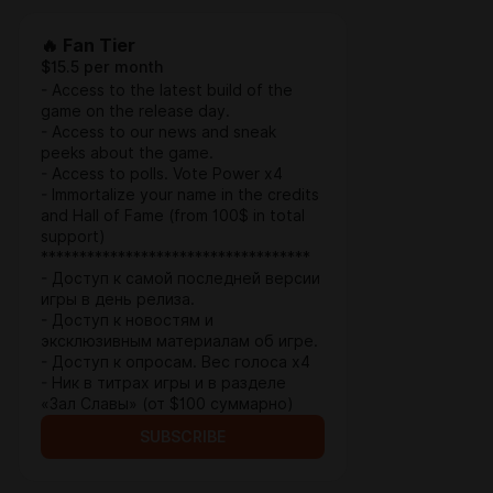
🔥 Fan Tier
$15.5 per month
- Access to the latest build of the
game on the release day.
- Access to our news and sneak
peeks about the game.
- Access to polls. Vote Power x4
- Immortalize your name in the credits
and Hall of Fame (from 100$ in total
support)
***********************************
- Доступ к самой последней версии
игры в день релиза.
- Доступ к новостям и
эксклюзивным материалам об игре.
- Доступ к опросам. Вес голоса x4
- Ник в титрах игры и в разделе
«Зал Славы» (от $100 суммарно)
SUBSCRIBE