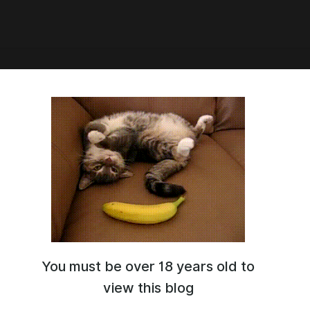
de 9 – Teaser #1 & Development
te
You must be over 18 years old to
view this blog