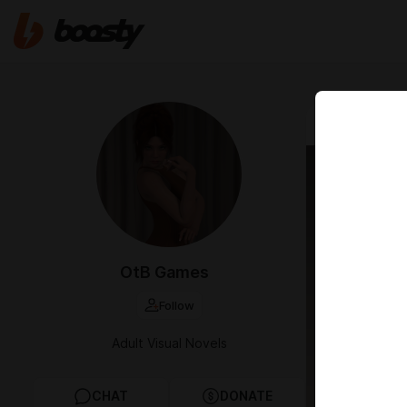
May 26 07:13
Episo
Upda
OtB Games
Follow
Adult Visual Novels
CHAT
DONATE