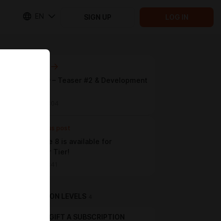
EN
SIGN UP
LOG IN
Next post
Episode 9 – Teaser #2 & Development
Update
May 29 08:04
Previous post
🎉 Episode 8 is available for
Supporter Tier!
May 23 08:41
SUBSCRIPTION LEVELS
4
GIFT A SUBSCRIPTION