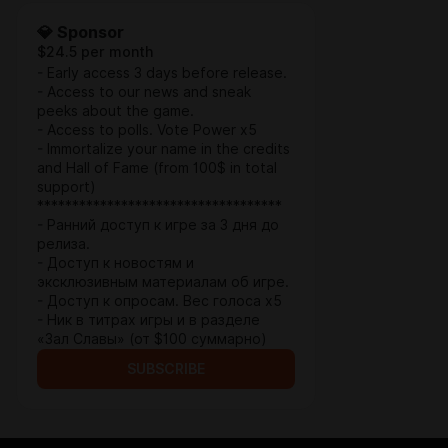
💎 Sponsor
$24.5 per month
- Early access 3 days before release.
- Access to our news and sneak
peeks about the game.
- Access to polls. Vote Power x5
- Immortalize your name in the credits
and Hall of Fame (from 100$ in total
support)
***********************************
- Ранний доступ к игре за 3 дня до
релиза.
- Доступ к новостям и
эксклюзивным материалам об игре.
- Доступ к опросам. Вес голоса x5
- Ник в титрах игры и в разделе
«Зал Славы» (от $100 суммарно)
SUBSCRIBE