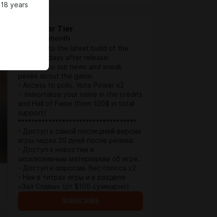
 18 years
👁️ Viewer Tier
$3.9 per month
- Access to the latest build of the
game 20 days after release.
- Access to our news and sneak
peeks about the game.
- Access to polls. Vote Power x2
- Immortalize your name in the credits
and Hall of Fame (from 100$ in total
support)
***********************************
- Доступ к самой последней версии
игры через 20 дней после релиза.
- Доступ к новостям и
эксклюзивным материалам об игре.
- Доступ к опросам. Вес голоса x2
- Ник в титрах игры и в разделе
«Зал Славы» (от $100 суммарно)
SUBSCRIBE