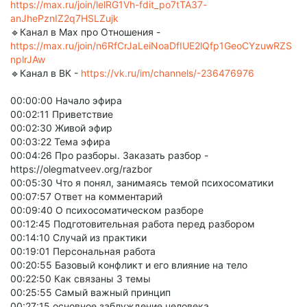
https://max.ru/join/lelRG1Vh-fdit_po7tTA37-
anJhePznIZ2q7HSLZujk
🔹Канал в Max про Отношения -
https://max.ru/join/n6RfCrJaLeiNoaDfIUE2lQfp1GeoCYzuwRZS
nplrJAw
🔹Канал в ВК -
https://vk.ru/im/channels/-236476976
00:00:00 Начало эфира
00:02:11 Приветствие
00:02:30 Живой эфир
00:03:22 Тема эфира
00:04:26 Про разборы. Заказать разбор -
https://olegmatveev.org/razbor
00:05:30 Что я понял, занимаясь темой психосоматики
00:07:57 Ответ на комментарий
00:09:40 О психосоматическом разборе
00:12:45 Подготовительная работа перед разбором
00:14:10 Случай из практики
00:19:01 Персональная работа
00:20:55 Базовый конфликт и его влияние на тело
00:22:50 Как связаны 3 темы
00:25:55 Самый важный принцип
00:27:15 основное заблуждение человека