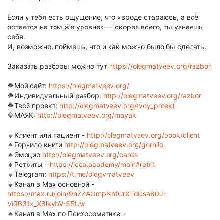
Если у тебя есть ощущение, что «вроде стараюсь, а всё
остается на том же уровне» — скорее всего, ты узнаешь
себя.
И, возможно, поймешь, что и как можно было бы сделать.
Заказать разборы можно тут
https://olegmatveev.org/razbor
🔷Мой сайт:
https://olegmatveev.org/
🔷Индивидуальный разбор:
http://olegmatveev.org/razbor
🔷Твой проект:
http://olegmatveev.org/tvoy_proekt
🔷МАЯК:
http://olegmatveev.org/mayak
🔹Клиент или пациент -
http://olegmatveev.org/book/client
🔹Горнило книги
http://olegmatveev.org/gornilo
🔹Эмоцио
http://olegmatveev.org/cards
🔹Ретриты -
https://icca.academy/main#retrit
🔹Telegram:
https://t.me/olegvmatveev
🔹Канал в Max основной -
https://max.ru/join/9nZZAOmpNnfCrXTdDsa80J-
Vi9B31x_X8lkybV-55Uw
🔹Канал в Max по Психосоматике -