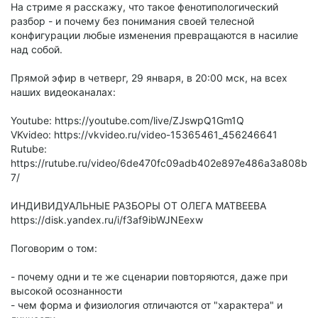
На стриме я расскажу, что такое фенотипологический
разбор - и почему без понимания своей телесной
конфигурации любые изменения превращаются в насилие
над собой.
Прямой эфир в четверг, 29 января, в 20:00 мск, на всех
наших видеоканалах:
Youtube: https://youtube.com/live/ZJswpQ1Gm1Q
VKvideo: https://vkvideo.ru/video-15365461_456246641
Rutube:
https://rutube.ru/video/6de470fc09adb402e897e486a3a808b
7/
ИНДИВИДУАЛЬНЫЕ РАЗБОРЫ ОТ ОЛЕГА МАТВЕЕВА
https://disk.yandex.ru/i/f3af9ibWJNEexw
Поговорим о том:
- почему одни и те же сценарии повторяются, даже при
высокой осознанности
- чем форма и физиология отличаются от "характера" и