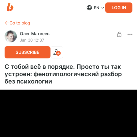
LOG IN
EN
Go to blog
Олег Матвеев
Jan 30 12:37
SUBSCRIBE
С тобой всё в порядке. Просто ты так
устроен: фенотипологический разбор
без психологии