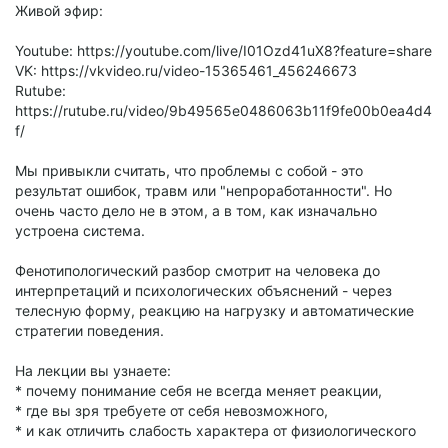
Живой эфир:
Youtube: https://youtube.com/live/I01Ozd41uX8?feature=share
VK: https://vkvideo.ru/video-15365461_456246673
Rutube:
https://rutube.ru/video/9b49565e0486063b11f9fe00b0ea4d4
f/
Мы привыкли считать, что проблемы с собой - это
результат ошибок, травм или "непроработанности". Но
очень часто дело не в этом, а в том, как изначально
устроена система.
Фенотипологический разбор смотрит на человека до
интерпретаций и психологических объяснений - через
телесную форму, реакцию на нагрузку и автоматические
стратегии поведения.
На лекции вы узнаете:
* почему понимание себя не всегда меняет реакции,
* где вы зря требуете от себя невозможного,
* и как отличить слабость характера от физиологического