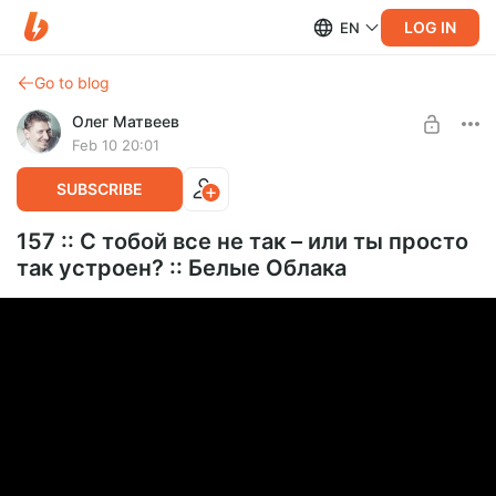
LOG IN
EN
Go to blog
Олег Матвеев
Feb 10 20:01
SUBSCRIBE
157 :: С тобой все не так – или ты просто
так устроен? :: Белые Облака