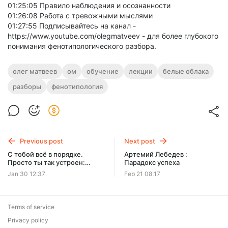
01:25:05 Правило наблюдения и осознанности
01:26:08 Работа с тревожными мыслями
01:27:55 Подписывайтесь на канал -
https://www.youtube.com/olegmatveev - для более глубокого
понимания фенотипологического разбора.
олег матвеев
ом
обучение
лекции
белые облака
разборы
фенотипология
Previous post
Next post
С тобой всё в порядке.
Артемий Лебедев :
Просто ты так устроен:
Парадокс успеха
фенотипологический
Jan 30 12:37
Feb 21 08:17
разбор без психологии
Terms of service
Privacy policy