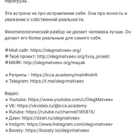
перегруза.
Эта встреча не про исправление себя. Она про ясность и
уважение к собственной реальности.
Фенотипологический разбор не делает человека лучше. Он
делает его более реальным для самого себя.
🔷Мой сайт: https://olegmatveev.org/
🔷Твой проект: http://olegmatveev.org/tvoy_proekt
🔷МАЯК: http://olegmatveev.org/mayak
🔹Ретриты - https://icca.academy/main#retrit
🔹Telegram: https://t.me/olegvmatveev
Видео:
🔹Youtube: https://www.youtube.com/c/OlegMatveev
🔹VK: https://vkvideo.ru/@icca.academy
🔹Rutube: https://rutube.ru/channel/185815/
🔹Дзен: https://dzen.ru/olegmatveev
🔹Instgrm: https://www.instagram.com/olegvmatveev
🔹Boosty: https://boosty.to/olegvmatveev