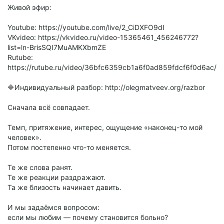
Живой эфир:
Youtube: https://youtube.com/live/2_CiDXFO9dI
VKvideo: https://vkvideo.ru/video-15365461_456246772?
list=ln-BrisSQI7MuAMKXbmZE
Rutube:
https://rutube.ru/video/36bfc6359cb1a6f0ad859fdcf6f0d6ac/
🔷Индивидуальный разбор: http://olegmatveev.org/razbor
Сначала всё совпадает.
Темп, притяжение, интерес, ощущение «наконец-то мой
человек».
Потом постепенно что-то меняется.
Те же слова ранят.
Те же реакции раздражают.
Та же близость начинает давить.
И мы задаёмся вопросом:
если мы любим — почему становится больно?