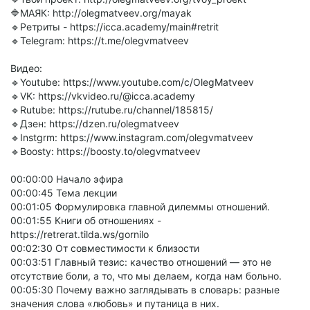
🔷МАЯК: http://olegmatveev.org/mayak
🔹Ретриты - https://icca.academy/main#retrit
🔹Telegram: https://t.me/olegvmatveev
Видео:
🔹Youtube: https://www.youtube.com/c/OlegMatveev
🔹VK: https://vkvideo.ru/@icca.academy
🔹Rutube: https://rutube.ru/channel/185815/
🔹Дзен: https://dzen.ru/olegmatveev
🔹Instgrm: https://www.instagram.com/olegvmatveev
🔹Boosty: https://boosty.to/olegvmatveev
00:00:00 Начало эфира
00:00:45 Тема лекции
00:01:05 Формулировка главной дилеммы отношений.
00:01:55 Книги об отношениях -
https://retrerat.tilda.ws/gornilo
00:02:30 От совместимости к близости
00:03:51 Главный тезис: качество отношений — это не
отсутствие боли, а то, что мы делаем, когда нам больно.
00:05:30 Почему важно заглядывать в словарь: разные
значения слова «любовь» и путаница в них.