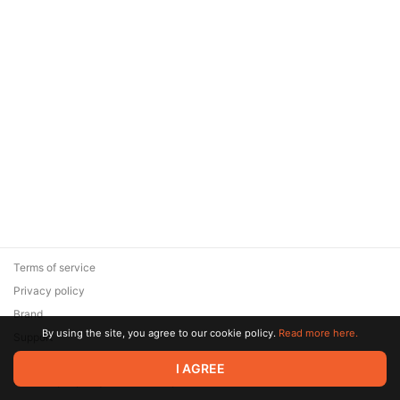
Terms of service
Privacy policy
Brand
By using the site, you agree to our cookie policy.
Read more here.
Support
© 2026 Zaya Solutions Limited. All rights reserved. All trademarks
I AGREE
are the property of their respective owners.