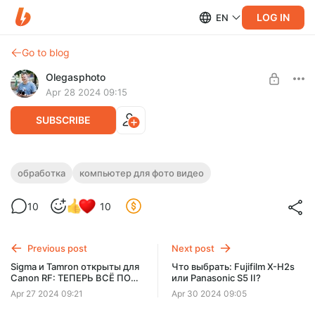
LOG IN
EN
Go to blog
Olegasphoto
Apr 28 2024 09:15
SUBSCRIBE
Компьютер для обработки видео и фото:
обработка
компьютер для фото видео
тесты недорогих сборок в Davinci
Level required:
10
10
Resolve
Основная подписка
Расскажу на примере на примере нескольких
UNLOCK WITH DISCOUNT
конфигураций, какое железо стоит брать для обработки
Previous post
Next post
видео и фото.
$7.8
$6.6 per month
Sigma и Tamron открыты для
Что выбрать: Fujifilm X-H2s
-
15
%
Canon RF: ТЕПЕРЬ ВСЁ ПО
или Panasonic S5 II?
ДРУГОМУ. ЧАСТЬ 2
Billed every 6 months.
Apr 27 2024 09:21
Apr 30 2024 09:05
The discount applies to the first 6 months only.