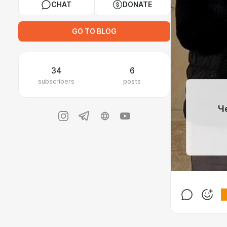
CHAT
DONATE
GO TO BLOG
34
6
subscribers
posts
​