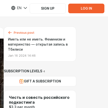
EN
SIGN UP
LOG IN
Previous post
Иметь или не иметь. Феминизм и
материнство — открытая запись в
Тбилиси
Jan 16 2024 14:46
SUBSCRIPTION LEVELS
4
GIFT A SUBSCRIPTION
​Честь и совесть российского
подкастинга
$3.3 per month