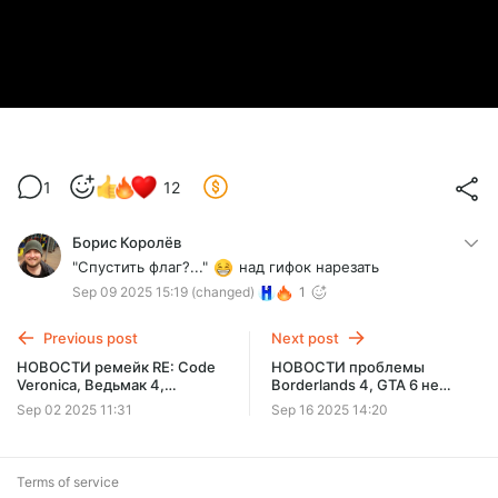
1
12
Борис Королёв
"Спустить флаг?..."
над гифок нарезать
Sep 09 2025 15:19
(changed)
1
Previous post
Next post
НОВОСТИ ремейк RE: Code
НОВОСТИ проблемы
Veronica, Ведьмак 4,
Borderlands 4, GTA 6 не
продолжение Expedition 33,
успевает, Wolfenstein 3, на
Sep 02 2025 11:31
Sep 16 2025 14:20
Dawn of War 4, Days Gone 2
PS6 экономят, секрет
Silksong
Terms of service