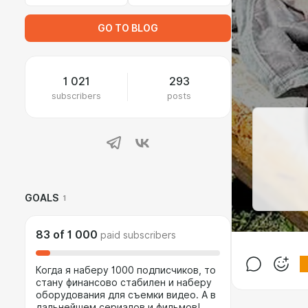
GO TO BLOG
1 021
293
subscribers
posts
GOALS
1
83
of
1 000
paid subscribers
Когда я наберу 1000 подписчиков, то
стану финансово стабилен и наберу
оборудования для съемки видео. А в
дальнейшем сериалов и фильмов!