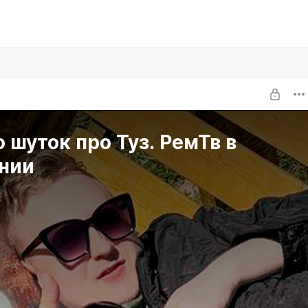
 шуток про Туз. РемТв в
нии