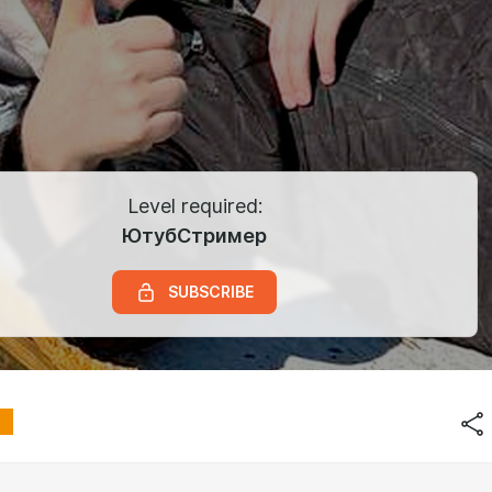
Level required:
ЮтубСтример
SUBSCRIBE