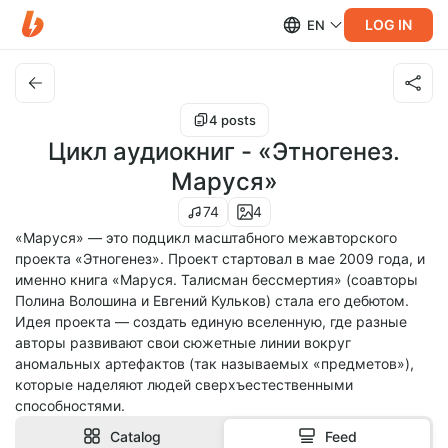
LOG IN
EN
4 posts
Цикл аудиокниг - «Этногенез.
Маруся»
74
4
«Маруся» — это подцикл масштабного межавторского
проекта «Этногенез». Проект стартовал в мае 2009 года, и
именно книга «Маруся. Талисман бессмертия» (соавторы
Полина Волошина и Евгений Кульков) стала его дебютом.
Идея проекта — создать единую вселенную, где разные
авторы развивают свои сюжетные линии вокруг
аномальных артефактов (так называемых «предметов»),
которые наделяют людей сверхъестественными
способностями.
Catalog
Feed