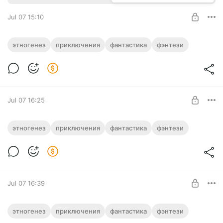
Jul 07 15:10
Маруся. Талисман бессмертия. Цикл
этногенез
приключения
фантастика
фэнтези
«Этногенез. Маруся»
Level required:
На мотивацию!
UNLOCK FOR FREE
Jul 07 16:25
7 days free, then $1.3 per month
Маруся 2. Таёжный квест. Цикл
этногенез
приключения
фантастика
фэнтези
«Этногенез. Маруся»
Level required:
На мотивацию!
UNLOCK FOR FREE
Jul 07 16:39
7 days free, then $1.3 per month
Маруся 3. Конец и вновь начало. Цикл
этногенез
приключения
фантастика
фэнтези
«Этногенез. Маруся»