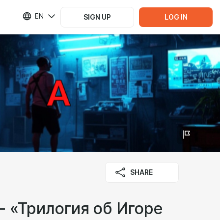
EN
SIGN UP
LOG IN
SHARE
- «Трилогия об Игоре