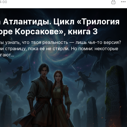
4:00
а Атлантиды. Цикл «Трилогия
оре Корсакове», книга 3
ты узнать, что твоя реальность — лишь чья-то версия?
и страницу, пока её не стёрли. Но помни: некоторые
гают...