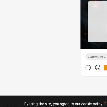
аудиокнига
By using the site, you agree to our cookie policy.
R
© 2026 Zaya Solutions Limited. All rights reserved. All trademarks are the