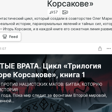
Корсакове»
57
3
нтастический цикл, который создали в соавторстве Олег Марк
еальной истории, паранормальных явлений и тайных сил, кото
— Игорь Корсаков, и в каждой книге его сюжетная линия разв
Feed
1:07
ТЫЕ ВРАТА. Цикл «Трилогия
оре Корсакове», книга 1
ПРОТИВ НАЦИСТСКИХ МАГОВ: БИТВА, КОТОРУЮ
ИСТОРИЯ
 года. Пока мир следит за фронтами Второй мировой,
енной...