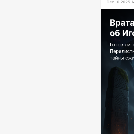
Dec 10 2025 1
Врат
об Иг
Готов ли 
Перелистн
тайны сжи