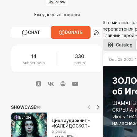
Follow
Ежедневные новинки
Это мистико-фа
переплетении р
CHAT
DONATE
Главный герой 
Catalog
14
330
Dec 09 2025 1
subscribers
posts
ЗОЛО
об Иг
ШАМАНЫ 
SHOWCASE
36
СКРЫЛА 
Июнь 1941
Bundle
Цикл аудиокниг -
на заснеж
«КАЛЕЙДОСКОП»
5 posts