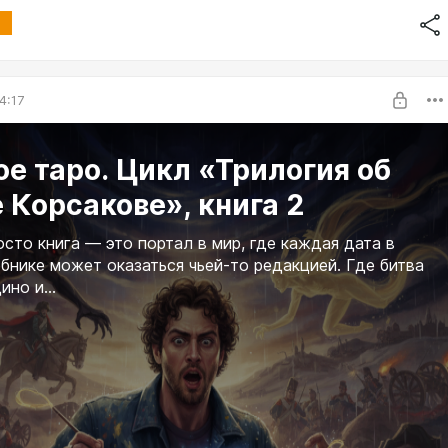
4:17
е таро. Цикл «Трилогия об
 Корсакове», книга 2
осто книга — это портал в мир, где каждая дата в
бнике может оказаться чьей-то редакцией. Где битва
но и...