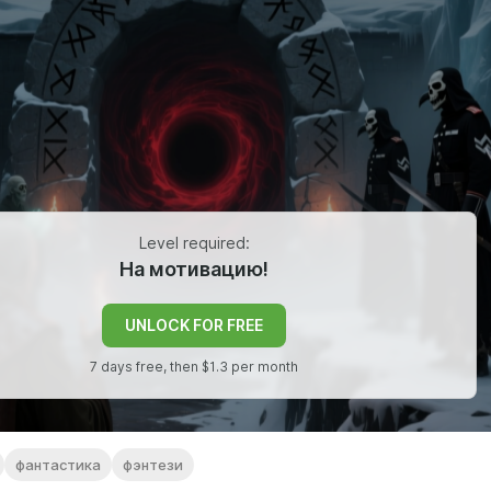
Level required:
На мотивацию!
UNLOCK FOR FREE
7 days free, then $1.3 per month
фантастика
фэнтези