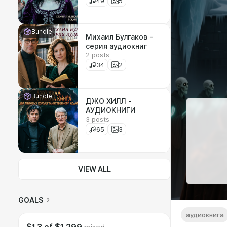
49
5
Bundle
Михаил Булгаков -
серия аудиокниг
2 posts
34
2
Bundle
ДЖО ХИЛЛ -
АУДИОКНИГИ
3 posts
65
3
VIEW ALL
GOALS
2
аудиокнига