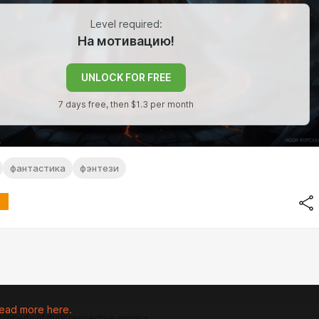
Level required:
На мотивацию!
UNLOCK FOR FREE
7 days free, then $1.3 per month
фантастика
фэнтези
ead more here.
 property of their respective owners.