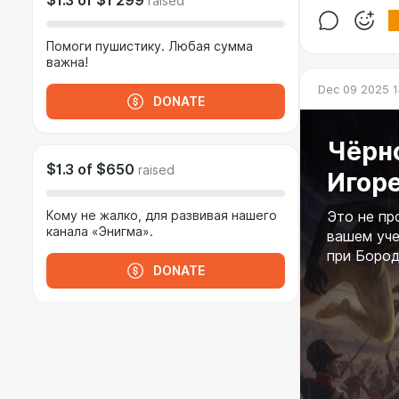
$1.3
of
$1 299
raised
Помоги пушистику. Любая сумма
важна!
Dec 09 2025 1
DONATE
Чёрно
$1.3
of
$650
raised
Игоре
Кому не жалко, для развивая нашего
Это не пр
канала «Энигма».
вашем уче
при Бороди
DONATE