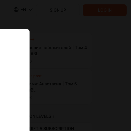
EN
SIGN UP
LOG IN
Next post
Благословение небожителей | Том 4
Глава 154 #BL
Jun 11 10:00
Previous post
Кодовое имя: Анастасия | Том 6
Глава 10 #BL
Jun 10 10:00
SUBSCRIPTION LEVELS
1
GIFT A SUBSCRIPTION