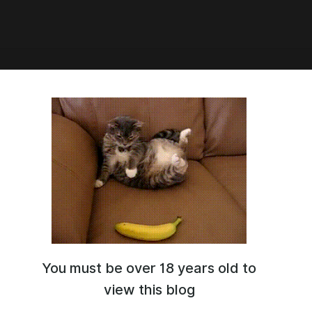
уй меня, если сможешь |
ы Глава 9 #BL #Омегаверс
иллер — актёр способный вырвать сердце, и красотой,
ющей взгляды. После проведённой ночи у Джоша
метка и секрет
You must be over 18 years old to
view this blog