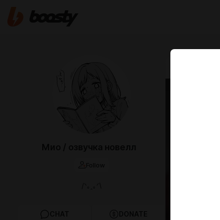
Jun 11 10:00
Поцел
Экстр
Чейз С. М
Мио / озвучка новелл
притягива
осталась 
Follow
/ᐠ｡ꞈ｡ᐟ\
CHAT
DONATE