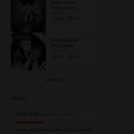
Даже если
попадешь в
468 posts
историю о
призраках, всё
487
672
равно придётся
идти на работу
Bundle
Кодовое имя:
Анастасия
130 posts
134
239
VIEW ALL
GOALS
2
70
of
200
paid subscribers
Начну озвучивать ещё одну новеллу