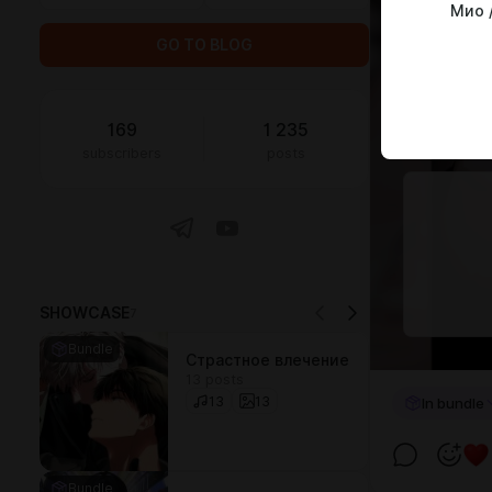
Мио 
GO TO BLOG
169
1 235
subscribers
posts
SHOWCASE
7
Bundle
Страстное влечение
13 posts
13
13
In bundle
Bundle