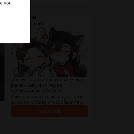
re you
ВИ-АЙ-ПИ
$3.3 per month
Доступ к аудиоверсиям озвучек и
ранним выпускам перед
публикацией на YouTube.
Также предоставляется доступ к
закрытому Telegram-сообществу.
SUBSCRIBE