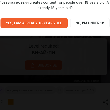
/ озвучка новелл
creates content for people over 18 years old. A
already 18 years old?
YES, I AM ALREADY 18 YEARS OLD
NO, I'M UNDER 18
Level required:
ВИ-АЙ-ПИ
SUBSCRIBE
поцелуй меня если сможешь
bl
пмес экстры 1-10
2