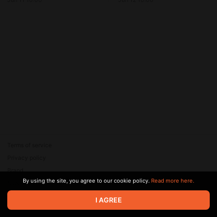
работу | Том 2 Глава 325
Terms of service
Privacy policy
Brand
By using the site, you agree to our cookie policy.
Read more here.
Support
© 2026 Zaya Solutions Limited. All rights reserved. All trademarks
I AGREE
are the property of their respective owners.