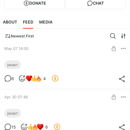
DONATE
CHAT
ABOUT
FEED
MEDIA
Newest First
May 07 14:00
Продолжаем смотреть интервью
реакт
Рудого*
Level required:
6
4
симп-инцел
SUBSCRIBE
Apr 30 07:46
Рудой* кается перед Дудём*
реакт
Level required:
15
6