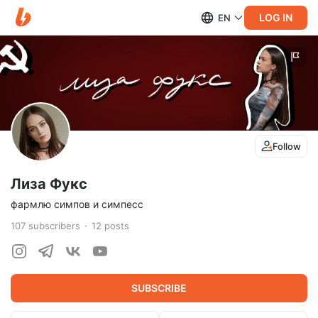
LOG IN
EN
Follow
Лиза Фукс
фармлю симпов и симпесс
107
subscribers
12
posts
SUBSCRIBE