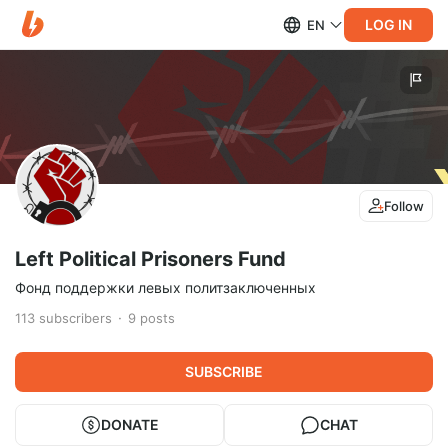
LOG IN
EN
Follow
Left Political Prisoners Fund
Фонд поддержки левых политзаключенных
113
subscribers
9
posts
SUBSCRIBE
DONATE
CHAT