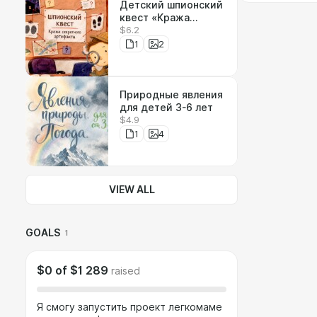
Детский шпионский
квест «Кража
$6.2
секретного
артефакта»
1
2
Природные явления
для детей 3-6 лет
$4.9
1
4
VIEW ALL
GOALS
1
$0
of
$1 289
raised
Я смогу запустить проект легкомаме