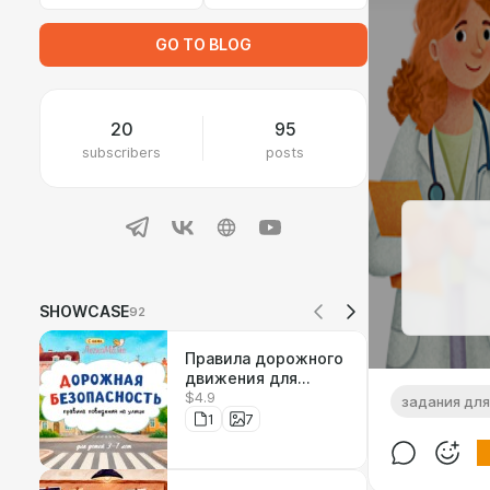
GO TO BLOG
20
95
subscribers
posts
SHOWCASE
92
Правила дорожного
движения для
$4.9
детей
задания для
1
7