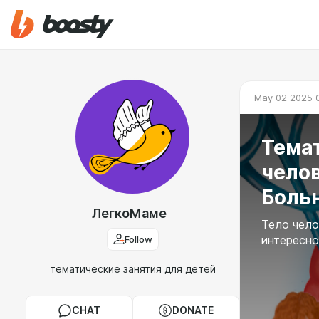
May 02 2025 
Темат
челов
Боль
ЛегкоМаме
Тело чело
Follow
интересно
тематические занятия для детей
CHAT
DONATE