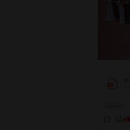
ДЕ
rar
87.
decosim