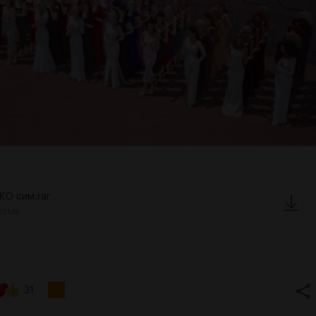
КО сим.rar
01 Mb
31