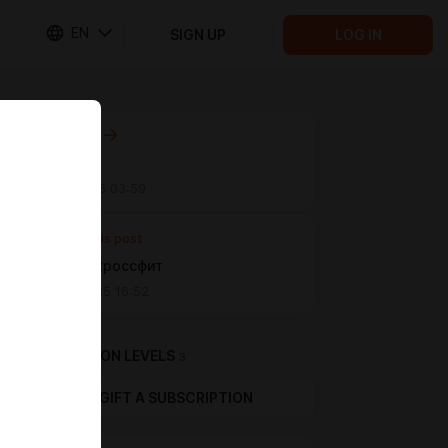
EN
SIGN UP
LOG IN
Next post
Картины
Jul 06 2025 03:59
Previous post
Пак поз: кроссфит
Jun 29 2025 16:52
SUBSCRIPTION LEVELS
3
GIFT A SUBSCRIPTION