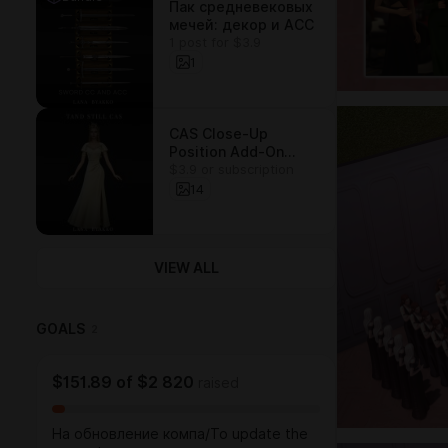
Пак средневековых
мечей: декор и АСС
1 post for $3.9
1
CAS Close-Up
Position Add-On
$3.9 or subscription
tuning override
14
VIEW ALL
GOALS
2
$151.89
of
$2 820
raised
На обновление компа/To update the