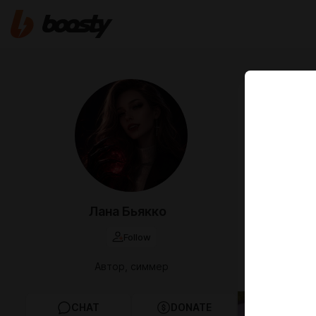
Jul 04 2025 0
ДЕКО 
Большой пак
вечерних ме
Совместно с
(
Найт Эхо
) м
симами (стоя
Лана Бьякко
Каждый сим 
Follow
Всего 20 дек
Деко симов 
Автор, симмер
Олеси.
CHAT
DONATE