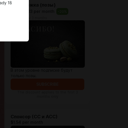
ady 18
Поддержка (позы)
$1.29
$1.03 per month
-
20
%
billed every 3 months
В этом уровне подписке будут
только позы.
SUBSCRIBE
The discount applies to the first 3
months only
Спонсор (СС и АСС)
$1.54 per month