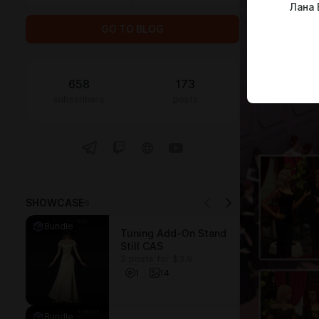
Лана 
GO TO BLOG
658
173
subscribers
posts
SHOWCASE
6
Bundle
Tuning Add-On Stand
Still CAS
2 posts for $3.9
1
14
Bundle