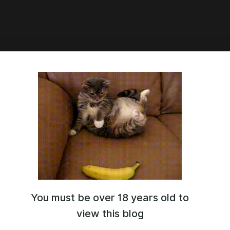
9:05
СИМЫ
 деко симов для отыгрыша вечеринок, торжественных и
роприятий.
 Олесей (
SarQ
) и при помощи Нары (
династия Олсен
) и Соди
ы создали этот крутой пак для вас. У меня часть с деко
), у
Олеси вы можете скачать
их в положении сидя.
имеет 5 расцветок: черный, белый и 3 цветных
о симов: 10 женских и 10 мужских
в сидячем положении, также 20 шт вы можете скачать у
You must be over 18 years old to
view this blog