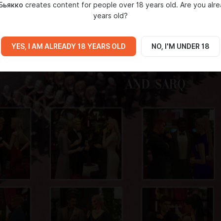
Бьякко
creates content for people over 18 years old. Are you alre
years old?
YES, I AM ALREADY 18 YEARS OLD
NO, I'M UNDER 18