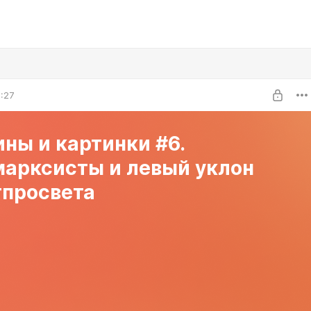
0:27
ны и картинки #6.
марксисты и левый уклон
тпросвета