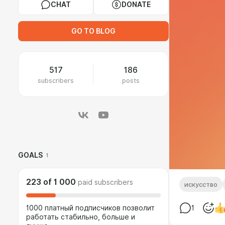
CHAT
DONATE
GO TO BLOG
517
186
subscribers
posts
GOALS
1
223
of
1 000
paid subscribers
искусство
1000 платный подписчиков позволит
1
работать стабильно, больше и